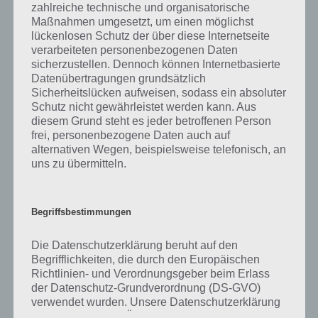
was gibt es dazu zu wissen? Passt das Wort auch zu Licht, Kamera,
zahlreiche technische und organisatorische
Action? Zu bestimmten Lösungen präsentieren wir daher auch
Maßnahmen umgesetzt, um einen möglichst
immer eine kurze Begriffserklärung!
lückenlosen Schutz der über diese Internetseite
verarbeiteten personenbezogenen Daten
sicherzustellen. Dennoch können Internetbasierte
Zu Komponist haben wir zunächst keine weiteren Informationen
Datenübertragungen grundsätzlich
parat!
Sicherheitslücken aufweisen, sodass ein absoluter
Schutz nicht gewährleistet werden kann. Aus
diesem Grund steht es jeder betroffenen Person
frei, personenbezogene Daten auch auf
alternativen Wegen, beispielsweise telefonisch, an
Auf WhatsApp teilen
Teilen auf Facebook
uns zu übermitteln.
Tweet auf Twitter
Begriffsbestimmungen
Die Datenschutzerklärung beruht auf den
Mehr Artikel hier auf Touchportal
Begrifflichkeiten, die durch den Europäischen
Richtlinien- und Verordnungsgeber beim Erlass
der Datenschutz-Grundverordnung (DS-GVO)
verwendet wurden. Unsere Datenschutzerklärung
soll sowohl für die Öffentlichkeit als auch für