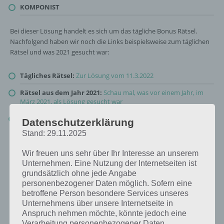
KOMPONIST
Bei dieser Lösung handelt es sich um das tägliche Bonus Rätsel.
Nachfolgend haben wir noch die Links beispielsweise zum täglichen
Rätsel und was 2021 gesucht war:
Tägliches Rätsel:
Zur Lösung vom 11.3.2022
Rätsel aus dem Jahr 2021:
Schau mal, was vor einem Jahr, im
März 2021, als Lösung gesucht war
Zur Übersicht
:
4 Bilder 1 Wort Lösungen zu Licht, Kamera,
Datenschutzerklärung
Action im März 2022
!
Stand: 29.11.2025
Wir freuen uns sehr über Ihr Interesse an unserem
Unternehmen. Eine Nutzung der Internetseiten ist
grundsätzlich ohne jede Angabe
personenbezogener Daten möglich. Sofern eine
betroffene Person besondere Services unseres
Unternehmens über unsere Internetseite in
Anspruch nehmen möchte, könnte jedoch eine
Verarbeitung personenbezogener Daten