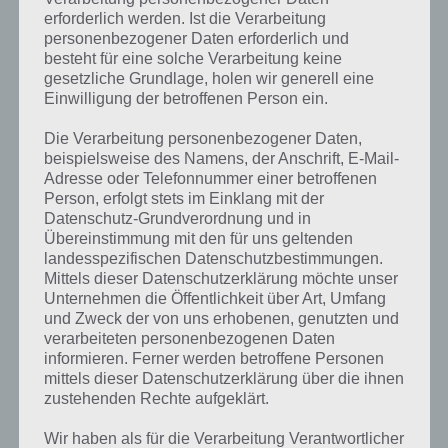
erforderlich werden. Ist die Verarbeitung
personenbezogener Daten erforderlich und
besteht für eine solche Verarbeitung keine
gesetzliche Grundlage, holen wir generell eine
Einwilligung der betroffenen Person ein.
Die Verarbeitung personenbezogener Daten,
beispielsweise des Namens, der Anschrift, E-Mail-
Adresse oder Telefonnummer einer betroffenen
Person, erfolgt stets im Einklang mit der
Datenschutz-Grundverordnung und in
Übereinstimmung mit den für uns geltenden
landesspezifischen Datenschutzbestimmungen.
Mittels dieser Datenschutzerklärung möchte unser
Unternehmen die Öffentlichkeit über Art, Umfang
und Zweck der von uns erhobenen, genutzten und
Kurze Begriffserklärung zur Lösung
verarbeiteten personenbezogenen Daten
informieren. Ferner werden betroffene Personen
Komponist
mittels dieser Datenschutzerklärung über die ihnen
zustehenden Rechte aufgeklärt.
Komponist ist die Lösung für das tägliche Bonus Rätsel am 11.3.2022
in 4 Bilder 1 Wort, doch welche Bedeutung hat dieses eigentlich und
Wir haben als für die Verarbeitung Verantwortlicher