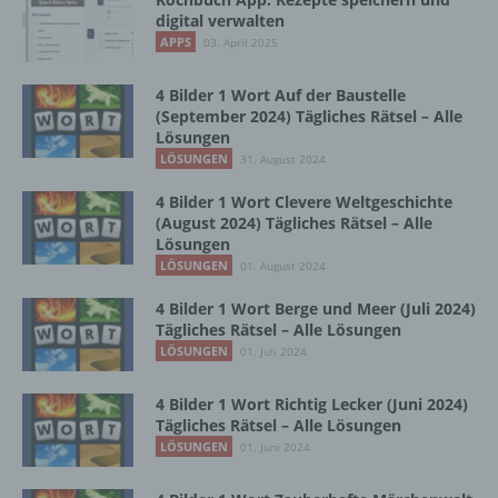
Vorgang oder jede solche Vorgangsreihe im
digital verwalten
Zusammenhang mit personenbezogenen
APPS
03. April 2025
Daten wie das Erheben, das Erfassen, die
Organisation, das Ordnen, die Speicherung,
4 Bilder 1 Wort Auf der Baustelle
die Anpassung oder Veränderung, das
(September 2024) Tägliches Rätsel – Alle
Auslesen, das Abfragen, die Verwendung,
Lösungen
die Offenlegung durch Übermittlung,
LÖSUNGEN
31. August 2024
Verbreitung oder eine andere Form der
Bereitstellung, den Abgleich oder die
4 Bilder 1 Wort Clevere Weltgeschichte
Verknüpfung, die Einschränkung, das
(August 2024) Tägliches Rätsel – Alle
Löschen oder die Vernichtung.
Lösungen
LÖSUNGEN
01. August 2024
4 Bilder 1 Wort Berge und Meer (Juli 2024)
d) Einschränkung der Verarbeitung
Tägliches Rätsel – Alle Lösungen
LÖSUNGEN
01. Juli 2024
Einschränkung der Verarbeitung ist die
Markierung gespeicherter
4 Bilder 1 Wort Richtig Lecker (Juni 2024)
personenbezogener Daten mit dem Ziel, ihre
Tägliches Rätsel – Alle Lösungen
künftige Verarbeitung einzuschränken.
LÖSUNGEN
01. Juni 2024