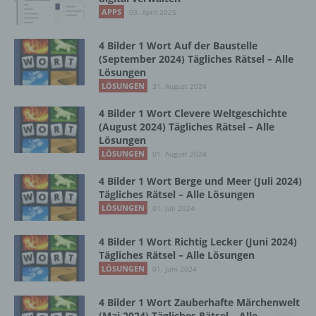
Vorgang oder jede solche Vorgangsreihe im
APPS
03. April 2025
Zusammenhang mit personenbezogenen
Daten wie das Erheben, das Erfassen, die
Organisation, das Ordnen, die Speicherung,
4 Bilder 1 Wort Auf der Baustelle
die Anpassung oder Veränderung, das
(September 2024) Tägliches Rätsel – Alle
Lösungen
Auslesen, das Abfragen, die Verwendung,
die Offenlegung durch Übermittlung,
LÖSUNGEN
31. August 2024
Verbreitung oder eine andere Form der
4 Bilder 1 Wort Clevere Weltgeschichte
Bereitstellung, den Abgleich oder die
(August 2024) Tägliches Rätsel – Alle
Verknüpfung, die Einschränkung, das
Lösungen
Löschen oder die Vernichtung.
LÖSUNGEN
01. August 2024
4 Bilder 1 Wort Berge und Meer (Juli 2024)
d) Einschränkung der Verarbeitung
Tägliches Rätsel – Alle Lösungen
LÖSUNGEN
01. Juli 2024
Einschränkung der Verarbeitung ist die
Markierung gespeicherter
4 Bilder 1 Wort Richtig Lecker (Juni 2024)
personenbezogener Daten mit dem Ziel, ihre
Tägliches Rätsel – Alle Lösungen
künftige Verarbeitung einzuschränken.
LÖSUNGEN
01. Juni 2024
4 Bilder 1 Wort Zauberhafte Märchenwelt
e) Profiling
(Mai 2024) Tägliches Rätsel – Alle