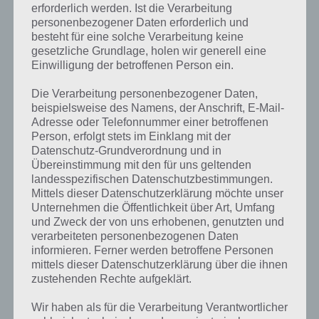
erforderlich werden. Ist die Verarbeitung
personenbezogener Daten erforderlich und
besteht für eine solche Verarbeitung keine
gesetzliche Grundlage, holen wir generell eine
Einwilligung der betroffenen Person ein.
Die Verarbeitung personenbezogener Daten,
beispielsweise des Namens, der Anschrift, E-Mail-
Adresse oder Telefonnummer einer betroffenen
Person, erfolgt stets im Einklang mit der
Datenschutz-Grundverordnung und in
Übereinstimmung mit den für uns geltenden
landesspezifischen Datenschutzbestimmungen.
Mittels dieser Datenschutzerklärung möchte unser
Unternehmen die Öffentlichkeit über Art, Umfang
und Zweck der von uns erhobenen, genutzten und
verarbeiteten personenbezogenen Daten
Kurze Begriffserklärung zur Lösung
informieren. Ferner werden betroffene Personen
Gabel
mittels dieser Datenschutzerklärung über die ihnen
zustehenden Rechte aufgeklärt.
Gabel ist die Lösung für das tägliche Bonus Rätsel am 10.2.2021 in 4
Wir haben als für die Verarbeitung Verantwortlicher
Bilder 1 Wort, doch welche Bedeutung hat dieses eigentlich und was