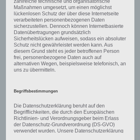
zahlreiche technische und organisatorische
gibt es dazu zu wissen? Passt das Wort auch zu Guten Appetit? Zu
Maßnahmen umgesetzt, um einen möglichst
bestimmten Lösungen präsentieren wir daher auch immer eine
lückenlosen Schutz der über diese Internetseite
kurze Begriffserklärung!
verarbeiteten personenbezogenen Daten
sicherzustellen. Dennoch können Internetbasierte
Zu Gabel haben wir zunächst keine weiteren Informationen parat!
Datenübertragungen grundsätzlich
Sicherheitslücken aufweisen, sodass ein absoluter
Schutz nicht gewährleistet werden kann. Aus
diesem Grund steht es jeder betroffenen Person
frei, personenbezogene Daten auch auf
Auf WhatsApp teilen
Teilen auf Facebook
alternativen Wegen, beispielsweise telefonisch, an
uns zu übermitteln.
Tweet auf Twitter
Begriffsbestimmungen
Mehr Artikel hier auf Touchportal
Die Datenschutzerklärung beruht auf den
Begrifflichkeiten, die durch den Europäischen
Richtlinien- und Verordnungsgeber beim Erlass
der Datenschutz-Grundverordnung (DS-GVO)
verwendet wurden. Unsere Datenschutzerklärung
soll sowohl für die Öffentlichkeit als auch für