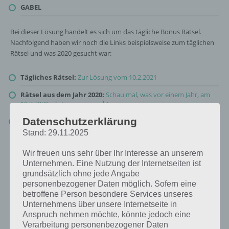
GABEL
Bei dieser Lösung handelt es sich um das tägliche Bonus Rätsel.
Nachfolgend haben wir noch die Links beispielsweise zum täglichen
Rätsel und was 2020 gesucht war:
Tägliches Rätsel:
Zur Lösung vom 10.2.2021
Rätsel aus dem Jahr 2020:
Schau mal, was vor einem Jahr, am
10.2.2020, als Lösung gesucht war
Datenschutzerklärung
Zur Übersicht
:
4 Bilder 1 Wort Lösungen zu Guten Appetit im
Februar 2021
!
Stand: 29.11.2025
Wir freuen uns sehr über Ihr Interesse an unserem
Unternehmen. Eine Nutzung der Internetseiten ist
grundsätzlich ohne jede Angabe
personenbezogener Daten möglich. Sofern eine
betroffene Person besondere Services unseres
Unternehmens über unsere Internetseite in
Anspruch nehmen möchte, könnte jedoch eine
Verarbeitung personenbezogener Daten