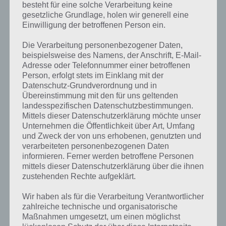
besteht für eine solche Verarbeitung keine
gesetzliche Grundlage, holen wir generell eine
Einwilligung der betroffenen Person ein.
Die Verarbeitung personenbezogener Daten,
beispielsweise des Namens, der Anschrift, E-Mail-
Adresse oder Telefonnummer einer betroffenen
Person, erfolgt stets im Einklang mit der
Datenschutz-Grundverordnung und in
Übereinstimmung mit den für uns geltenden
landesspezifischen Datenschutzbestimmungen.
Mittels dieser Datenschutzerklärung möchte unser
Unternehmen die Öffentlichkeit über Art, Umfang
Kurze Begriffserklärung zur Lösung Cello
und Zweck der von uns erhobenen, genutzten und
verarbeiteten personenbezogenen Daten
informieren. Ferner werden betroffene Personen
Cello ist die Lösung für das tägliche Rätsel am 10.1.2021 in 4 Bilder 1
mittels dieser Datenschutzerklärung über die ihnen
Wort, doch welche Bedeutung hat dieses eigentlich und was gibt es
zustehenden Rechte aufgeklärt.
dazu zu wissen? Passt das Wort auch zu Die Welt der Musik? Zu
bestimmten Lösungen präsentieren wir daher auch immer eine
Wir haben als für die Verarbeitung Verantwortlicher
kurze Begriffserklärung!
zahlreiche technische und organisatorische
Maßnahmen umgesetzt, um einen möglichst