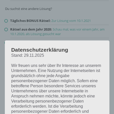
Du suchst eine andere Lösung?
Tägliches BONUS Rätsel:
Zur Lösung vom 10.1.2021
Rätsel aus dem Jahr 2020:
Schau mal, was vor einem Jahr, am
10.1.2020, als Lösung gesucht war
Zur Übersicht
:
4 Bilder 1 Wort Lösungen zu Die Welt der Musik
im Januar 2021
!
Datenschutzerklärung
Stand: 29.11.2025
Wir freuen uns sehr über Ihr Interesse an unserem
Unternehmen. Eine Nutzung der Internetseiten ist
grundsätzlich ohne jede Angabe
personenbezogener Daten möglich. Sofern eine
betroffene Person besondere Services unseres
Unternehmens über unsere Internetseite in
Anspruch nehmen möchte, könnte jedoch eine
Verarbeitung personenbezogener Daten
erforderlich werden. Ist die Verarbeitung
personenbezogener Daten erforderlich und