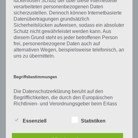
lückenlosen Schutz der über diese Internetseite
Zu Cello haben wir zunächst keine weiteren Informationen parat!
verarbeiteten personenbezogenen Daten
sicherzustellen. Dennoch können Internetbasierte
Datenübertragungen grundsätzlich
Sicherheitslücken aufweisen, sodass ein absoluter
Auf WhatsApp teilen
Teilen auf Facebook
Schutz nicht gewährleistet werden kann. Aus
diesem Grund steht es jeder betroffenen Person
frei, personenbezogene Daten auch auf
Tweet auf Twitter
alternativen Wegen, beispielsweise telefonisch, an
uns zu übermitteln.
Mehr Artikel hier auf Touchportal
Begriffsbestimmungen
Die Datenschutzerklärung beruht auf den
Begrifflichkeiten, die durch den Europäischen
Richtlinien- und Verordnungsgeber beim Erlass
der Datenschutz-Grundverordnung (DS-GVO)
verwendet wurden. Unsere Datenschutzerklärung
Essenziell
Statistiken
soll sowohl für die Öffentlichkeit als auch für
unsere Kunden und Geschäftspartner einfach
lesbar und verständlich sein. Um dies zu