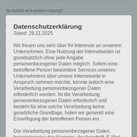
Du suchst eine andere Lösung?
Tägliches BONUS Rätsel:
Zur Lösung vom 1.6.2019
Datenschutzerklärung
Stand: 29.11.2025
Rätsel aus dem Jahr 2018:
Schau mal, was vor einem Jahr, am
1.6.2018, als Lösung gesucht war
Wir freuen uns sehr über Ihr Interesse an unserem
Zur Übersicht
:
4 Bilder 1 Wort Lösungen zu Namibia im Juni
Unternehmen. Eine Nutzung der Internetseiten ist
2019
!
grundsätzlich ohne jede Angabe
personenbezogener Daten möglich. Sofern eine
betroffene Person besondere Services unseres
Unternehmens über unsere Internetseite in
Anspruch nehmen möchte, könnte jedoch eine
Verarbeitung personenbezogener Daten
erforderlich werden. Ist die Verarbeitung
personenbezogener Daten erforderlich und
besteht für eine solche Verarbeitung keine
gesetzliche Grundlage, holen wir generell eine
Einwilligung der betroffenen Person ein.
Die Verarbeitung personenbezogener Daten,