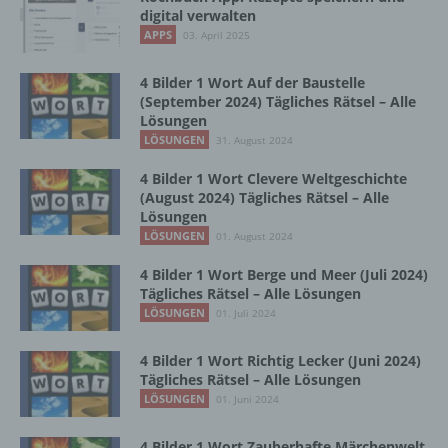
digital verwalten
b) betroffene Person
APPS
03. April 2025
Betroffene Person ist jede identifizierte oder
4 Bilder 1 Wort Auf der Baustelle
identifizierbare natürliche Person, deren
(September 2024) Tägliches Rätsel – Alle
personenbezogene Daten von dem für die
Lösungen
Verarbeitung Verantwortlichen verarbeitet
LÖSUNGEN
31. August 2024
werden.
4 Bilder 1 Wort Clevere Weltgeschichte
(August 2024) Tägliches Rätsel – Alle
c) Verarbeitung
Lösungen
LÖSUNGEN
01. August 2024
Verarbeitung ist jeder mit oder ohne Hilfe
4 Bilder 1 Wort Berge und Meer (Juli 2024)
automatisierter Verfahren ausgeführte
Tägliches Rätsel – Alle Lösungen
Vorgang oder jede solche Vorgangsreihe im
LÖSUNGEN
01. Juli 2024
Zusammenhang mit personenbezogenen
Daten wie das Erheben, das Erfassen, die
Organisation, das Ordnen, die Speicherung,
4 Bilder 1 Wort Richtig Lecker (Juni 2024)
Tägliches Rätsel – Alle Lösungen
die Anpassung oder Veränderung, das
Auslesen, das Abfragen, die Verwendung,
LÖSUNGEN
01. Juni 2024
die Offenlegung durch Übermittlung,
Verbreitung oder eine andere Form der
4 Bilder 1 Wort Zauberhafte Märchenwelt