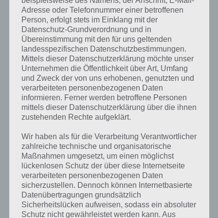
beispielsweise des Namens, der Anschrift, E-Mail-
Adresse oder Telefonnummer einer betroffenen
Person, erfolgt stets im Einklang mit der
Datenschutz-Grundverordnung und in
Übereinstimmung mit den für uns geltenden
landesspezifischen Datenschutzbestimmungen.
Mittels dieser Datenschutzerklärung möchte unser
Unternehmen die Öffentlichkeit über Art, Umfang
und Zweck der von uns erhobenen, genutzten und
verarbeiteten personenbezogenen Daten
informieren. Ferner werden betroffene Personen
mittels dieser Datenschutzerklärung über die ihnen
zustehenden Rechte aufgeklärt.
Kurze Begriffserklärung zur Lösung
Wir haben als für die Verarbeitung Verantwortlicher
Safari
zahlreiche technische und organisatorische
Maßnahmen umgesetzt, um einen möglichst
lückenlosen Schutz der über diese Internetseite
Safari ist die Lösung für das tägliche Rätsel am 1.6.2019 in 4 Bilder 1
verarbeiteten personenbezogenen Daten
Wort, doch welche Bedeutung hat dieses eigentlich und was gibt es
sicherzustellen. Dennoch können Internetbasierte
dazu zu wissen? Passt das Wort auch zu Namibia? Zu bestimmten
Datenübertragungen grundsätzlich
Lösungen präsentieren wir daher auch immer eine kurze
Sicherheitslücken aufweisen, sodass ein absoluter
Begriffserklärung!
Schutz nicht gewährleistet werden kann. Aus