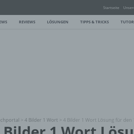
Startseite
Unser
EWS
REVIEWS
LÖSUNGEN
TIPPS & TRICKS
TUTOR
chportal
>
4 Bilder 1 Wort
>
4 Bilder 1 Wort Lösung für den 
 Bilder 1 Wort Lös