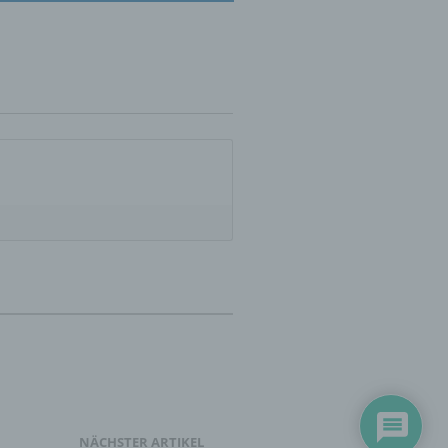
 zu
r
lichen
 die
hren
en,
NÄCHSTER ARTIKEL
die