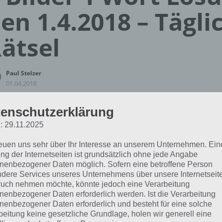
en 1.4.2018 – Tägli
ätsel
Paul Stelzer
01.04.2018
App Empfehlung: IQ Test App
enschutzerklärung
Mit zahlreichen Aufgaben zum Knobeln und Üben
: 29.11.2025
JETZT KOSTENLOS HERUNTERLADEN
reuen uns sehr über Ihr Interesse an unserem Unternehmen. Ein
ng der Internetseiten ist grundsätzlich ohne jede Angabe
 Lösung für das tägliche Rätsel zu Hawaii im April 2018 in
nenbezogener Daten möglich. Sofern eine betroffene Person
.2018 lautet:
dere Services unseres Unternehmens über unsere Internetseite
uch nehmen möchte, könnte jedoch eine Verarbeitung
nenbezogener Daten erforderlich werden. Ist die Verarbeitung
EIER
nenbezogener Daten erforderlich und besteht für eine solche
beitung keine gesetzliche Grundlage, holen wir generell eine