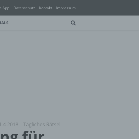
e App
Datenschutz
Kontakt
Impressum
IALS
1.4.2018 – Tägliches Rätsel
ung für