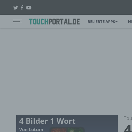
BELIEBTE APPS
N
Tou
4 Bilder 1 Wort
4
Von Lotum