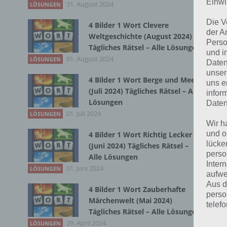
Einwi
31. August 2024
Hin
LÖSUNGEN
Kom
Die V
4 Bilder 1 Wort Clevere
der A
Weltgeschichte (August 2024)
Zur
Perso
Tägliches Rätsel – Alle Lösungen
und i
01. August 2024
LÖSUNGEN
Daten
unser
4 Bilder 1 Wort Berge und Meer
uns e
(Juli 2024) Tägliches Rätsel – Alle
infor
Lösungen
Daten
01. Juli 2024
LÖSUNGEN
Wir h
und o
4 Bilder 1 Wort Richtig Lecker
lücke
(Juni 2024) Tägliches Rätsel –
perso
Alle Lösungen
Inter
01. Juni 2024
LÖSUNGEN
aufwe
Aus d
4 Bilder 1 Wort Zauberhafte
perso
Märchenwelt (Mai 2024)
telef
Tägliches Rätsel – Alle Lösungen
29. April 2024
LÖSUNGEN