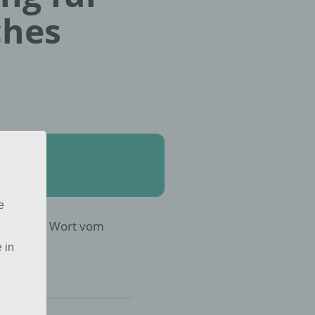
ches
e
 4 Bilder 1 Wort vom
 in