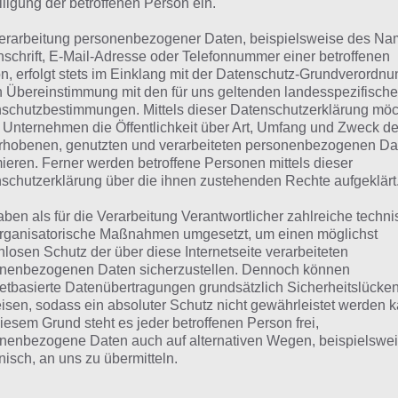
lligung der betroffenen Person ein.
weis: Bei einigen ist die Lösung leider in Englisch gesucht. 
mentaren eure Lösung!
erarbeitung personenbezogener Daten, beispielsweise des Na
nschrift, E-Mail-Adresse oder Telefonnummer einer betroffenen
 Übersicht der
4 Bilder 1 Wort Lösungen zur Hawaii-Editio
n, erfolgt stets im Einklang mit der Datenschutz-Grundverordnu
n Übereinstimmung mit den für uns geltenden landesspezifisch
schutzbestimmungen. Mittels dieser Datenschutzerklärung mö
 Unternehmen die Öffentlichkeit über Art, Umfang und Zweck de
rhobenen, genutzten und verarbeiteten personenbezogenen Da
mieren. Ferner werden betroffene Personen mittels dieser
schutzerklärung über die ihnen zustehenden Rechte aufgeklärt
aben als für die Verarbeitung Verantwortlicher zahlreiche techn
rganisatorische Maßnahmen umgesetzt, um einen möglichst
nlosen Schutz der über diese Internetseite verarbeiteten
nenbezogenen Daten sicherzustellen. Dennoch können
netbasierte Datenübertragungen grundsätzlich Sicherheitslücke
isen, sodass ein absoluter Schutz nicht gewährleistet werden k
iesem Grund steht es jeder betroffenen Person frei,
nenbezogene Daten auch auf alternativen Wegen, beispielswe
onisch, an uns zu übermitteln.