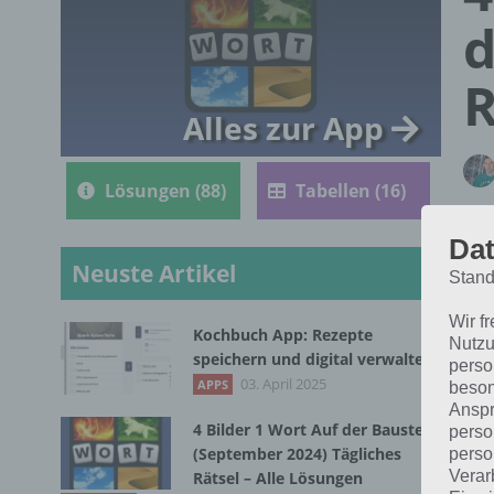
d
R
Alles zur App
Lösungen (88)
Tabellen (16)
Dat
Neuste Artikel
Stand
Wir f
Kochbuch App: Rezepte
Nutzu
Die
speichern und digital verwalten
perso
1.4
03. April 2025
APPS
beson
Anspr
4 Bilder 1 Wort Auf der Baustelle
perso
(September 2024) Tägliches
perso
Verar
Rätsel – Alle Lösungen