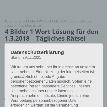
Touchportal
>
4 Bilder 1 Wort
>
4 Bilder 1 Wort Lösung für den
1.3.2018 – Tägliches Rätsel
4 Bilder 1 Wort Lösung für den
1.3.2018 – Tägliches Rätsel
Paul Stelzer
Datenschutzerklärung
28.02.2018
Stand: 29.11.2025
App Empfehlung: IQ Test App
Wir freuen uns sehr über Ihr Interesse an unserem
Mit zahlreichen Aufgaben zum Knobeln und Üben
Unternehmen. Eine Nutzung der Internetseiten ist
JETZT KOSTENLOS HERUNTERLADEN
grundsätzlich ohne jede Angabe
personenbezogener Daten möglich. Sofern eine
Die Lösung für das tägliche Rätsel zu Südkorea im März 2018 in 4
betroffene Person besondere Services unseres
Bilder 1 Wort vom 1.3.2018 lautet:
Unternehmens über unsere Internetseite in
Anspruch nehmen möchte, könnte jedoch eine
KORB
Verarbeitung personenbezogener Daten
erforderlich werden. Ist die Verarbeitung