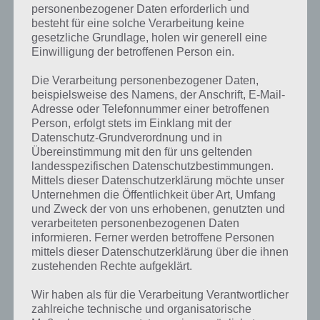
personenbezogener Daten erforderlich und
Zur Übersicht der
4 Bilder 1 Wort Lösungen zur Oster-Edition im
besteht für eine solche Verarbeitung keine
März 2018
!
gesetzliche Grundlage, holen wir generell eine
Einwilligung der betroffenen Person ein.
Die Verarbeitung personenbezogener Daten,
beispielsweise des Namens, der Anschrift, E-Mail-
Auf WhatsApp teilen
Teilen auf Facebook
Adresse oder Telefonnummer einer betroffenen
Person, erfolgt stets im Einklang mit der
Tweet auf Twitter
Datenschutz-Grundverordnung und in
Übereinstimmung mit den für uns geltenden
landesspezifischen Datenschutzbestimmungen.
Mittels dieser Datenschutzerklärung möchte unser
Unternehmen die Öffentlichkeit über Art, Umfang
Mehr Artikel hier auf Touchportal
und Zweck der von uns erhobenen, genutzten und
verarbeiteten personenbezogenen Daten
informieren. Ferner werden betroffene Personen
VORIGER ARTIKEL
NÄCHSTER ARTIKEL
mittels dieser Datenschutzerklärung über die ihnen
4 Bilder 1 Wort
4 Bilder 1 Wort
zustehenden Rechte aufgeklärt.
Lösung für den
Lösung für den
17.2.2018 –
2.3.2018 –
Wir haben als für die Verarbeitung Verantwortlicher
Tägliches Rätsel
Tägliches Rätsel
zahlreiche technische und organisatorische