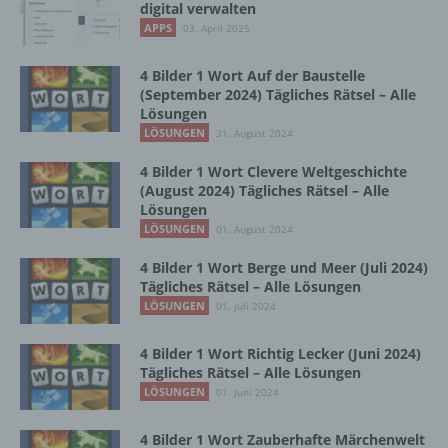
digital verwalten
lesbar und verständlich sein. Um dies zu
APPS
03. April 2025
gewährleisten, möchten wir vorab die verwendeten
Begrifflichkeiten erläutern.
4 Bilder 1 Wort Auf der Baustelle
Wir verwenden in dieser Datenschutzerklärung
(September 2024) Tägliches Rätsel – Alle
unter anderem die folgenden Begriffe:
Lösungen
LÖSUNGEN
31. August 2024
4 Bilder 1 Wort Clevere Weltgeschichte
a) personenbezogene Daten
(August 2024) Tägliches Rätsel – Alle
Lösungen
Personenbezogene Daten sind alle
LÖSUNGEN
01. August 2024
Informationen, die sich auf eine identifizierte
4 Bilder 1 Wort Berge und Meer (Juli 2024)
oder identifizierbare natürliche Person (im
Tägliches Rätsel – Alle Lösungen
Folgenden „betroffene Person") beziehen.
LÖSUNGEN
01. Juli 2024
Als identifizierbar wird eine natürliche
Person angesehen, die direkt oder indirekt,
insbesondere mittels Zuordnung zu einer
4 Bilder 1 Wort Richtig Lecker (Juni 2024)
Kennung wie einem Namen, zu einer
Tägliches Rätsel – Alle Lösungen
Kennnummer, zu Standortdaten, zu einer
LÖSUNGEN
01. Juni 2024
Online-Kennung oder zu einem oder
mehreren besonderen Merkmalen, die
4 Bilder 1 Wort Zauberhafte Märchenwelt