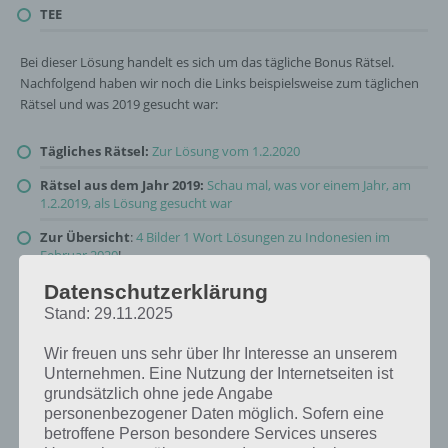
TEE
Bei dieser Lösung handelt es sich um das tägliche Bonus Rätsel.
Nachfolgend haben wir noch die Links beispielsweise zum täglichen
Rätsel und was 2019 gesucht war:
Tägliches Rätsel:
Zur Lösung vom 1.2.2020
Rätsel aus dem Jahr 2019:
Schau mal, was vor einem Jahr, am
1.2.2019, als Lösung gesucht war
Zur Übersicht
:
4 Bilder 1 Wort Lösungen zu Indonesien im
Februar 2020
!
Datenschutzerklärung
Stand: 29.11.2025
Wir freuen uns sehr über Ihr Interesse an unserem
Unternehmen. Eine Nutzung der Internetseiten ist
grundsätzlich ohne jede Angabe
personenbezogener Daten möglich. Sofern eine
betroffene Person besondere Services unseres