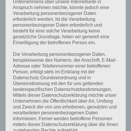
Unternehmens über unsere Internetseite in
Anspruch nehmen möchte, könnte jedoch eine
Verarbeitung personenbezogener Daten
erforderlich werden. Ist die Verarbeitung
personenbezogener Daten erforderlich und
besteht für eine solche Verarbeitung keine
gesetzliche Grundlage, holen wir generell eine
Einwilligung der betroffenen Person ein.
Die Verarbeitung personenbezogener Daten,
beispielsweise des Namens, der Anschrift, E-Mail-
Adresse oder Telefonnummer einer betroffenen
Person, erfolgt stets im Einklang mit der
Datenschutz-Grundverordnung und in
Übereinstimmung mit den für uns geltenden
landesspezifischen Datenschutzbestimmungen.
Mittels dieser Datenschutzerklärung möchte unser
Kurze Begriffserklärung zur Lösung Tee
Unternehmen die Öffentlichkeit über Art, Umfang
und Zweck der von uns erhobenen, genutzten und
Tee ist die Lösung für das tägliche Bonus Rätsel am 1.2.2020 in 4
verarbeiteten personenbezogenen Daten
Bilder 1 Wort, doch welche Bedeutung hat dieses eigentlich und was
informieren. Ferner werden betroffene Personen
mittels dieser Datenschutzerklärung über die ihnen
gibt es dazu zu wissen? Passt das Wort auch zu Indonesien? Zu
zustehenden Rechte aufgeklärt.
bestimmten Lösungen präsentieren wir daher auch immer eine