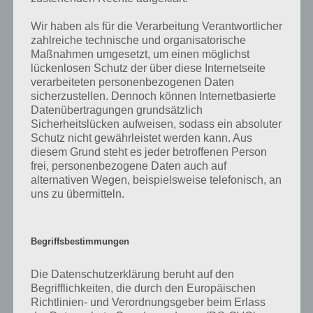
kurze Begriffserklärung!
Wir haben als für die Verarbeitung Verantwortlicher
zahlreiche technische und organisatorische
Tee ist ein Genuss und nicht nur dies: Je nach Zubereitungsart und
Maßnahmen umgesetzt, um einen möglichst
Sorte kann er eine Vielzahl von Beschwerden lindern und eine
lückenlosen Schutz der über diese Internetseite
gesunde Lebensweise fördern. Darüber hinaus ist Tee praktisch
verarbeiteten personenbezogenen Daten
kalorienfrei. Im Jahr 2014 tranken alle Deutschen durchschnittlich
sicherzustellen. Dennoch können Internetbasierte
27,5 Liter schwarzen oder grünen, wobei schwarzer Tee am
Datenübertragungen grundsätzlich
beliebtesten war.
Sicherheitslücken aufweisen, sodass ein absoluter
Schutz nicht gewährleistet werden kann. Aus
diesem Grund steht es jeder betroffenen Person
Tee ist streng genommen ein Aufgussgetränk, das ausschließlich aus
frei, personenbezogene Daten auch auf
den Bestandteilen des Teestrauches Camellia sinensis besteht. Je
alternativen Wegen, beispielsweise telefonisch, an
nach Teesorte besteht er aus getrockneten Blättern, Blattknospen
uns zu übermitteln.
und dünnen Stängeln des Strauches. Die Hauptanbaugebiete liegen
in Sri Lanka, China und Indien.
Je nachdem, wie der Teebaum verarbeitet wird, erhält man grünen,
Begriffsbestimmungen
schwarzen, Oolong, oder weißen Tee. Qualitativ gibt es große
Unterschiede zwischen den einzelnen Produkten. Nicht zuletzt
Die Datenschutzerklärung beruht auf den
entscheiden der Geschmack und die gewünschte Wirkung darüber,
Begrifflichkeiten, die durch den Europäischen
welcher Tee für Sie der richtige ist. Diese Zutaten werden von vielen
Richtlinien- und Verordnungsgeber beim Erlass