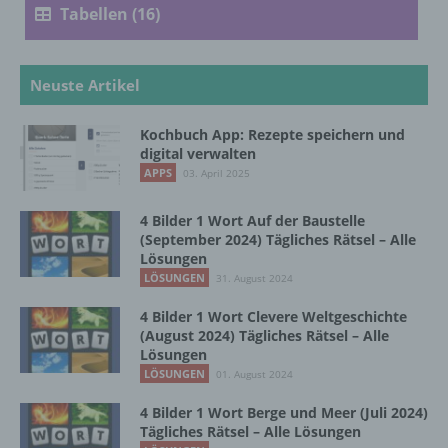
Tabellen (16)
Verarbeitung ist jeder mit oder ohne Hilfe
automatisierter Verfahren ausgeführte
Vorgang oder jede solche Vorgangsreihe im
Zusammenhang mit personenbezogenen
Neuste Artikel
Daten wie das Erheben, das Erfassen, die
Organisation, das Ordnen, die Speicherung,
Kochbuch App: Rezepte speichern und
die Anpassung oder Veränderung, das
digital verwalten
Auslesen, das Abfragen, die Verwendung,
APPS
03. April 2025
die Offenlegung durch Übermittlung,
Verbreitung oder eine andere Form der
Bereitstellung, den Abgleich oder die
4 Bilder 1 Wort Auf der Baustelle
Verknüpfung, die Einschränkung, das
(September 2024) Tägliches Rätsel – Alle
Löschen oder die Vernichtung.
Lösungen
LÖSUNGEN
31. August 2024
4 Bilder 1 Wort Clevere Weltgeschichte
d) Einschränkung der Verarbeitung
(August 2024) Tägliches Rätsel – Alle
Lösungen
Einschränkung der Verarbeitung ist die
LÖSUNGEN
01. August 2024
Markierung gespeicherter
personenbezogener Daten mit dem Ziel, ihre
4 Bilder 1 Wort Berge und Meer (Juli 2024)
Tägliches Rätsel – Alle Lösungen
künftige Verarbeitung einzuschränken.