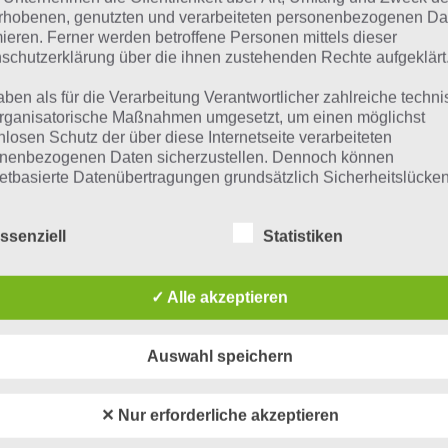
rhobenen, genutzten und verarbeiteten personenbezogenen Da
 Übersicht der
4 Bilder 1 Wort Lösungen zu Halloween im
mieren. Ferner werden betroffene Personen mittels dieser
schutzerklärung über die ihnen zustehenden Rechte aufgeklärt
aben als für die Verarbeitung Verantwortlicher zahlreiche techn
rganisatorische Maßnahmen umgesetzt, um einen möglichst
nlosen Schutz der über diese Internetseite verarbeiteten
nenbezogenen Daten sicherzustellen. Dennoch können
netbasierte Datenübertragungen grundsätzlich Sicherheitslücke
isen, sodass ein absoluter Schutz nicht gewährleistet werden k
iesem Grund steht es jeder betroffenen Person frei,
ssenziell
Statistiken
nenbezogene Daten auch auf alternativen Wegen, beispielswe
onisch, an uns zu übermitteln.
✓ Alle akzeptieren
iffsbestimmungen
Auswahl speichern
atenschutzerklärung beruht auf den Begrifflichkeiten, die durch
äischen Richtlinien- und Verordnungsgeber beim Erlass der
urze Begriffserklärung z
✕ Nur erforderliche akzeptieren
schutz-Grundverordnung (DS-GVO) verwendet wurden. Unser
schutzerklärung soll sowohl für die Öffentlichkeit als auch für u