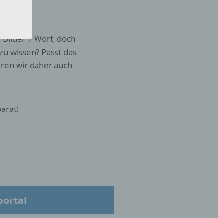
 Um
4 Bilder 1 Wort, doch
zu wissen? Passt das
ren wir daher auch
arat!
eine
den
rliche
s
 zu
r
lichen
portal