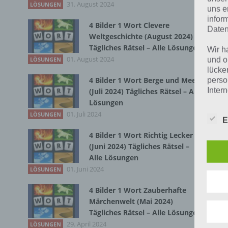
31. August 2024
LÖSUNGEN
uns e
Zur
infor
4 Bilder 1 Wort Clevere
Daten
Weltgeschichte (August 2024)
Tägliches Rätsel – Alle Lösungen
Wir h
01. August 2024
und o
LÖSUNGEN
lücke
4 Bilder 1 Wort Berge und Meer
perso
Inter
(Juli 2024) Tägliches Rätsel – Alle
aufwe
Lösungen
Aus d
01. Juli 2024
LÖSUNGEN
E
perso
telef
4 Bilder 1 Wort Richtig Lecker
(Juni 2024) Tägliches Rätsel –
Alle Lösungen
Begr
01. Juni 2024
LÖSUNGEN
4 Bilder 1 Wort Zauberhafte
Die D
Märchenwelt (Mai 2024)
Europ
K
Daten
Tägliches Rätsel – Alle Lösungen
Daten
29. April 2024
LÖSUNGEN