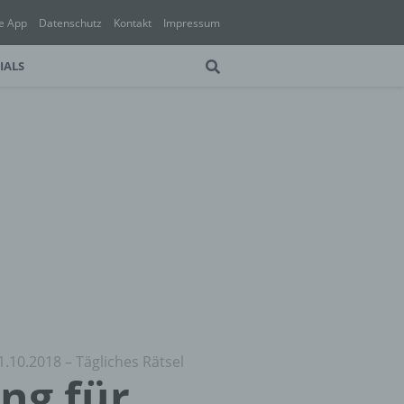
e App
Datenschutz
Kontakt
Impressum
IALS
1.10.2018 – Tägliches Rätsel
ung für