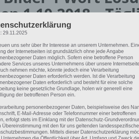
en 1.10.2018 – Tägl
ätsel
enschutzerklärung
: 29.11.2025
reuen uns sehr über Ihr Interesse an unserem Unternehmen. Ein
Paul Stelzer
ng der Internetseiten ist grundsätzlich ohne jede Angabe
30.09.2018
nenbezogener Daten möglich. Sofern eine betroffene Person
dere Services unseres Unternehmens über unsere Internetseite
App Empfehlung: IQ Test App
uch nehmen möchte, könnte jedoch eine Verarbeitung
Mit zahlreichen Aufgaben zum Knobeln und Üben
nenbezogener Daten erforderlich werden. Ist die Verarbeitung
JETZT KOSTENLOS HERUNTERLADEN
nenbezogener Daten erforderlich und besteht für eine solche
beitung keine gesetzliche Grundlage, holen wir generell eine
lligung der betroffenen Person ein.
hfolgend die Lösung für das tägliche Rätsel zu Halloween
erarbeitung personenbezogener Daten, beispielsweise des Na
der 1 Wort vom 1.10.2018. Wenn du dort aktuell feststecks
nschrift, E-Mail-Adresse oder Telefonnummer einer betroffenen
h:
n, erfolgt stets im Einklang mit der Datenschutz-Grundverordnu
n Übereinstimmung mit den für uns geltenden landesspezifisch
schutzbestimmungen. Mittels dieser Datenschutzerklärung mö
KÜRBIS
 Unternehmen die Öffentlichkeit über Art, Umfang und Zweck de