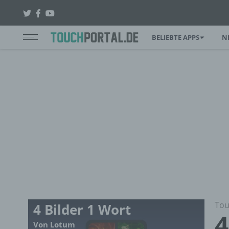
BELIEBTE APPS
N
Tou
4 Bilder 1 Wort
4
Von Lotum