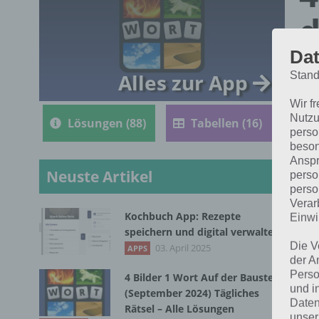
d
R
Dat
Stand
Alles zur App
Wir f
Nutzu
Lösungen (88)
Tabellen (16)
perso
beson
Anspr
Neuste Artikel
perso
perso
Verar
Kochbuch App: Rezepte
Einwi
Nac
speichern und digital verwalten
Die V
Bil
03. April 2025
APPS
der A
dic
Perso
4 Bilder 1 Wort Auf der Baustelle
und i
(September 2024) Tägliches
Daten
Rätsel – Alle Lösungen
unser