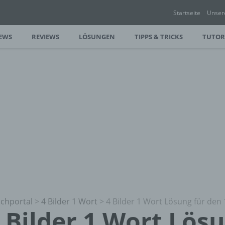
Startseite
Unser
EWS
REVIEWS
LÖSUNGEN
TIPPS & TRICKS
TUTOR
chportal
>
4 Bilder 1 Wort
>
4 Bilder 1 Wort Lösung für den 
 Bilder 1 Wort Lös