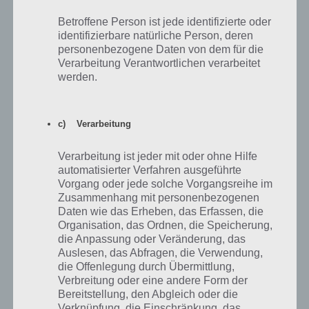
hinaus wird es schwer zu gewinnen. Bei 4 Sternen kann es auch sein,
Betroffene Person ist jede identifizierte oder
dass lediglich eure Kampfkraft zu schlecht ist, euer Tempo und
identifizierbare natürliche Person, deren
Verteidigung aber zum Sieg reicht. Ansonsten könnt ihr entscheiden,
personenbezogene Daten von dem für die
ob ihr eure Booster einsetzt. Im Verlauf von Rival Knights erhältet ihr
Verarbeitung Verantwortlichen verarbeitet
diese auch kostenlos. Wenn ihr nicht unnötig Diamanten ausgeben
werden.
wollt, verzichtet auf diese und setzt diese nur in kniffligen Kämpfen
ein, die ihr unbedingt gewinnn müsst.
c) Verarbeitung
Rival Knights Tipps zum Einsatz von Gold
Verarbeitung ist jeder mit oder ohne Hilfe
und Diamanten im Shop
automatisierter Verfahren ausgeführte
Vorgang oder jede solche Vorgangsreihe im
Zum Start von Rival Knights habt ihr lediglich einfache Helme,
Zusammenhang mit personenbezogenen
Rüstung, Pferde und Lanzen. Diese müsst ihr regelmäßig upgraden,
Daten wie das Erheben, das Erfassen, die
um auch im weiteren Verlauf des Spiels eine Chance zu haben gegen
Organisation, das Ordnen, die Speicherung,
die stärker werdenden Ritter zu bestehen. Wir empfehlen zunächst
die Anpassung oder Veränderung, das
keine Diamanten zu investieren, da die angebotetenen Gegenstände
Auslesen, das Abfragen, die Verwendung,
nicht sehr gut sind.
die Offenlegung durch Übermittlung,
Verbreitung oder eine andere Form der
Wir hatten uns “Weißes Jagdross” für 20 Diamanten geholt, was sich
Bereitstellung, den Abgleich oder die
wenig später als Fehler herausstellte. Wie in den Tipps beschrieben
Verknüpfung, die Einschränkung, das