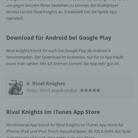
personenbezogene Daten erhalten, gelten
um gegen bessere Ritter bestehen zu können. Ein Multiplayer
jedoch nicht als Empfänger.
Modus rundet Rival Knights ab. Entwickelt hat die Spiele App
Gameloft.
j) Dritter
Download für Android bei Google Play
Dritter ist eine natürliche oder juristische
Rival Knights könnt ihr euch bei Google Play ab Android 4
Person, Behörde, Einrichtung oder andere
herunterladen. Der Download ist kostenlos, nur für In App Käufe
Stelle außer der betroffenen Person, dem
muss man zahlen. Mit 4,6 Sternen kommt die App sehr gut an.
Verantwortlichen, dem Auftragsverarbeiter
und den Personen, die unter der
unmittelbaren Verantwortung des
Verantwortlichen oder des
Rival Knights
Auftragsverarbeiters befugt sind, die
Preis:
Wird angekündigt
personenbezogenen Daten zu verarbeiten.
Rival Knights im iTunes App Store
k) Einwilligung
Als Universal App könnt ihr Rival Knights im iTunes App Store für
Einwilligung ist jede von der betroffenen
iPhone, iPad und iPod Touch herunterladen. Ab iOS 6 steht das Spiel
Person freiwillig für den bestimmten Fall in
zum Download bereit. Hier gehts zum App Store: