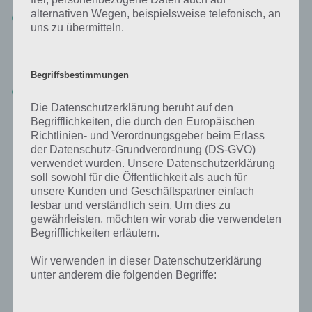
alternativen Wegen, beispielsweise telefonisch, an
Tempo: Wählt ein Pferd, welches leicht zu handhaben ist. Selbst
uns zu übermitteln.
der Unterschied zwischen Mittelmäßig und Leicht ist enorm. Bei
Leicht haben wir in 80 Prozent der Fälle das volle Tempo,
während bei mittelmäßig nur noch 20 Prozent der Duelle für uns
ausgegangen sind
Begriffsbestimmungen
Perfekter Treffer: Auch hier lohnt sich eine Lanze zu wählen, mit
der leicht umzugehen ist. Außerdem solltet ihr einkalkulieren,
Die Datenschutzerklärung beruht auf den
dass der gegnerische Ritter näher kommt und sich so der
Begrifflichkeiten, die durch den Europäischen
Angriffspunkt verschiebt.
Richtlinien- und Verordnungsgeber beim Erlass
der Datenschutz-Grundverordnung (DS-GVO)
verwendet wurden. Unsere Datenschutzerklärung
Perfekter Start in Rival Knights
soll sowohl für die Öffentlichkeit als auch für
unsere Kunden und Geschäftspartner einfach
lesbar und verständlich sein. Um dies zu
Wie im vorigen Tipp bereits beschrieben ist ein kritischer Treffer
gewährleisten, möchten wir vorab die verwendeten
wertvoll. Am einfachsten ist es einen perfekten Start zu erwischen.
Begrifflichkeiten erläutern.
Dazu müsst ihr auf den Bildschirm tippen, nachdem oben die
römische Eins zu sehen ist und dann einen kurzen Augenblick
Wir verwenden in dieser Datenschutzerklärung
warten, dann tippen und dann kommt auch Los. So erhaltet ihr in 99
unter anderem die folgenden Begriffe:
Prozent der Fälle einen perfekten Start.