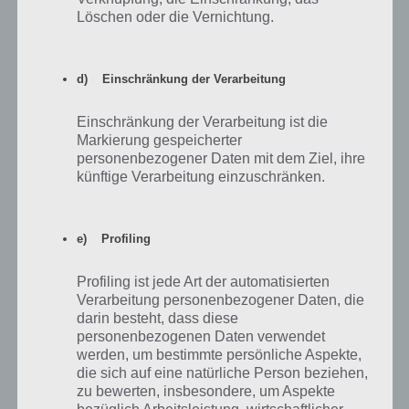
ist selbst bei Kontrolle mittelmäßig kaum das volle Tempo
Löschen oder die Vernichtung.
erreichbar. Kauft euch später lieber “Braunes Tartarenpony”. Dies
kostet auch nur Gold und hat eine sehr gute Geschwindigkeit.
d) Einschränkung der Verarbeitung
Beim Helm haben wir als erstes den Tartarenhelm und später den
Gotenhelm gekauft. Bei der Lanze setzen wir auf die Hohllanze. Diese
Einschränkung der Verarbeitung ist die
Tipps beziehen sich auf die erste Liga (“Liga der Rose”).
Markierung gespeicherter
Empfehlenswert ist auch die Verteidigung stetig upzugraden, damit
personenbezogener Daten mit dem Ziel, ihre
ihr hiermit einen sicheren Punkt zum Sieg habt.
künftige Verarbeitung einzuschränken.
e) Profiling
Profiling ist jede Art der automatisierten
Verarbeitung personenbezogener Daten, die
darin besteht, dass diese
personenbezogenen Daten verwendet
werden, um bestimmte persönliche Aspekte,
die sich auf eine natürliche Person beziehen,
zu bewerten, insbesondere, um Aspekte