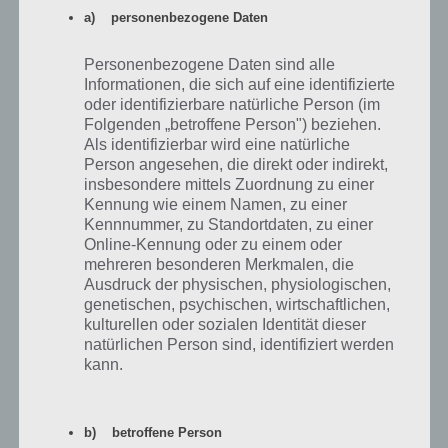
a) personenbezogene Daten
Siegel richtig einsetzen und Zeit sparen
Personenbezogene Daten sind alle
In Rival Knights besitzt ihr maximal 6 Siegel und nur noch ewiger
Informationen, die sich auf eine identifizierte
Wartezeit oder nach Einsatz von Diamanten kann ein weiter Kampf
oder identifizierbare natürliche Person (im
vollzogen werden. Entsprechend stellt sich die Frage, wie
Folgenden „betroffene Person") beziehen.
vorzugehen ist.
Als identifizierbar wird eine natürliche
Person angesehen, die direkt oder indirekt,
Ihr habt zum einen königliche Siegel (Einzelspieler) und soziale Siegel
insbesondere mittels Zuordnung zu einer
(Mehrspieler). Versucht beide Varianten aufzubrauchen. Zu den
Kennung wie einem Namen, zu einer
Multiplayer Kämpfen von Rival Knights haben wir später noch ein
Kennnummer, zu Standortdaten, zu einer
paar Tipps parat.
Online-Kennung oder zu einem oder
mehreren besonderen Merkmalen, die
Bei den königlichen Siegeln solltet ihr die Hauptllinie durchspielen.
Ausdruck der physischen, physiologischen,
Bei einigen Kämpfe nist es so, dass ihr bei einem Sieg eure Siegel
genetischen, psychischen, wirtschaftlichen,
automatisch voll auffüllt. Achtet also darauf, dass ihr vor dem Kampf
kulturellen oder sozialen Identität dieser
nur ein Siegel über habt, um den Kampf zu bestreiten und nicht
natürlichen Person sind, identifiziert werden
mehr. Wenn ihr noch welche übrighabt, kämpft in den
kann.
Nebenmissionen oder im Training, um so weiteres Gold zu
verdienen.
b) betroffene Person
Außerdem sollte ein Gegner maximal 1 bis 3 Sterne haben. Darüber