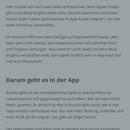
Hier müssen wir euch aber leider enttäuschen, denn legale Cheats
h) Auftragsverarbeiter
gibt es bei Rival Knights leider nicht. Das hat aber einen einfachen
Grund: Dafür haben die Entwickler In-App-Käufe integriert, um sich
Auftragsverarbeiter ist eine natürliche oder
einen Vorteil zu verschaffen.
juristische Person, Behörde, Einrichtung
oder andere Stelle, die personenbezogene
Im Internet trifft man zwar häufiger auf irgendwelche Hacks, aber
Daten im Auftrag des Verantwortlichen
diese sind nicht erlaubt und teilweise können sich dahinter Viren
verarbeitet.
und Trojaner verbergen. Also wenn ihr euch einen Vorteil in Rival
Knights verschaffen wollt, dann greift einfach zum In-App-Kauf und
holt euch Diamanten.
i) Empfänger
Darum geht es in der App
Empfänger ist eine natürliche oder juristische
Person, Behörde, Einrichtung oder andere
Rival Knights ist ein mittelalterliches Spiel, in welcher Ritter im
Stelle, der personenbezogene Daten
offengelegt werden, unabhängig davon, ob
Lanzenstechen sich gegenseitig herausfordern. Wer auf dem Pferd
es sich bei ihr um einen Dritten handelt oder
bleibt, gewinnt. So ähnlich ist dies in Rival Knights auch, wie in den
nicht. Behörden, die im Rahmen eines
Tipps bereits nachzulesen war. Nur wer mehr Rüstung, schneller und
bestimmten Untersuchungsauftrags nach
mehr Kraft als der Gegner hat, geht als Sieger hervor.
dem Unionsrecht oder dem Recht der
Mitgliedstaaten möglicherweise
Das gewonnene Gold kann man in bessere Ausrüstung investieren,