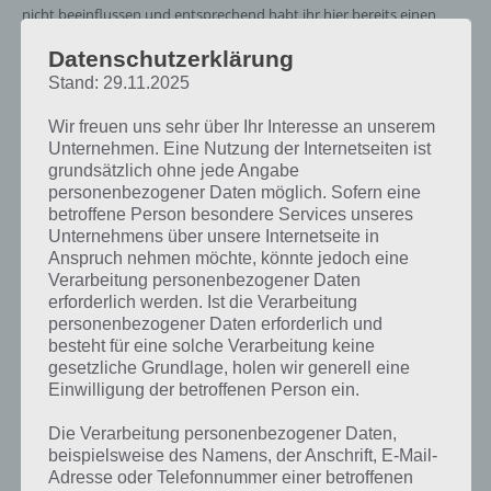
nicht beeinflussen und entsprechend habt ihr hier bereits einen
Punkt oder eben nicht.
Datenschutzerklärung
Vor einem Kampf wird bereits angezeigt, wo eure Stärken und
Stand: 29.11.2025
Schwächen liegen und wie umfangreich euer Vorteil / Nachteil ist.
Wir freuen uns sehr über Ihr Interesse an unserem
Sind die Icons hier alle grün, seid ihr, wenn alles perfekt läuft, im
Unternehmen. Eine Nutzung der Internetseiten ist
Vorteil. Ist hier ein Icon rot, so ist eure Fertigkeit schlechter, aber bei
grundsätzlich ohne jede Angabe
Tempo und Angriffskraft könnt ihr Glück haben, wenn der Gegner
personenbezogener Daten möglich. Sofern eine
euch nicht perfekt trifft.
betroffene Person besondere Services unseres
Unternehmens über unsere Internetseite in
Ein perfektes Spiel besteht aus einem perfekten Start, vollem Tempo
Anspruch nehmen möchte, könnte jedoch eine
und perfekten Treffer. Wie im nachfolgenden Screenshot zu Rival
Verarbeitung personenbezogener Daten
Knights zu sehen erhaltet ihr so einen kritischen Treffer:
erforderlich werden. Ist die Verarbeitung
personenbezogener Daten erforderlich und
besteht für eine solche Verarbeitung keine
gesetzliche Grundlage, holen wir generell eine
Einwilligung der betroffenen Person ein.
Die Verarbeitung personenbezogener Daten,
beispielsweise des Namens, der Anschrift, E-Mail-
Adresse oder Telefonnummer einer betroffenen