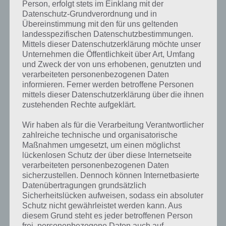
Person, erfolgt stets im Einklang mit der
Datenschutz-Grundverordnung und in
Übereinstimmung mit den für uns geltenden
landesspezifischen Datenschutzbestimmungen.
Mittels dieser Datenschutzerklärung möchte unser
Unternehmen die Öffentlichkeit über Art, Umfang
und Zweck der von uns erhobenen, genutzten und
verarbeiteten personenbezogenen Daten
informieren. Ferner werden betroffene Personen
mittels dieser Datenschutzerklärung über die ihnen
Erreicht einen kritischen Treffer in Rival Knights – (c)
zustehenden Rechte aufgeklärt.
Gameloft
Wir haben als für die Verarbeitung Verantwortlicher
zahlreiche technische und organisatorische
Wie ihr erkennen könnt, erhöht sich so eure Verteidigung, Tempo
Maßnahmen umgesetzt, um einen möglichst
und Angriffskraft. Selbst wenn der Gegner hier perfekt getroffen
lückenlosen Schutz der über diese Internetseite
hätte (83) und wir mit 80 eigentlich darunter gelegen hätten, wären
verarbeiteten personenbezogenen Daten
durch den kritischen Treffer trotzdem alle drei Werte an uns
sicherzustellen. Dennoch können Internetbasierte
gegangen.
Datenübertragungen grundsätzlich
Sicherheitslücken aufweisen, sodass ein absoluter
Hier noch ein paar Tipps, wie ihr das volle Tempo und einen
Schutz nicht gewährleistet werden kann. Aus
perfekten Treffer besser erreicht:
diesem Grund steht es jeder betroffenen Person
frei, personenbezogene Daten auch auf