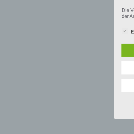
Die V
der A
Perso
und i
E
Daten
unser
uns e
infor
Daten
Wir h
und o
lücke
perso
Inter
aufwe
Aus d
perso
telef