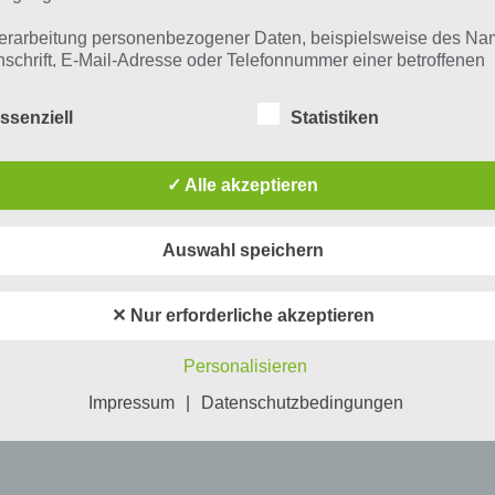
erarbeitung personenbezogener Daten, beispielsweise des Na
nschrift, E-Mail-Adresse oder Telefonnummer einer betroffenen
n, erfolgt stets im Einklang mit der Datenschutz-Grundverordnu
n Übereinstimmung mit den für uns geltenden landesspezifisch
ssenziell
Statistiken
schutzbestimmungen. Mittels dieser Datenschutzerklärung mö
 Unternehmen die Öffentlichkeit über Art, Umfang und Zweck de
rhobenen, genutzten und verarbeiteten personenbezogenen Da
✓ Alle akzeptieren
mieren. Ferner werden betroffene Personen mittels dieser
schutzerklärung über die ihnen zustehenden Rechte aufgeklärt
Auswahl speichern
aben als für die Verarbeitung Verantwortlicher zahlreiche techn
rganisatorische Maßnahmen umgesetzt, um einen möglichst
nlosen Schutz der über diese Internetseite verarbeiteten
✕ Nur erforderliche akzeptieren
nenbezogenen Daten sicherzustellen. Dennoch können
netbasierte Datenübertragungen grundsätzlich Sicherheitslücke
Personalisieren
isen, sodass ein absoluter Schutz nicht gewährleistet werden k
iesem Grund steht es jeder betroffenen Person frei,
Impressum
|
Datenschutzbedingungen
nenbezogene Daten auch auf alternativen Wegen, beispielswe
onisch, an uns zu übermitteln.