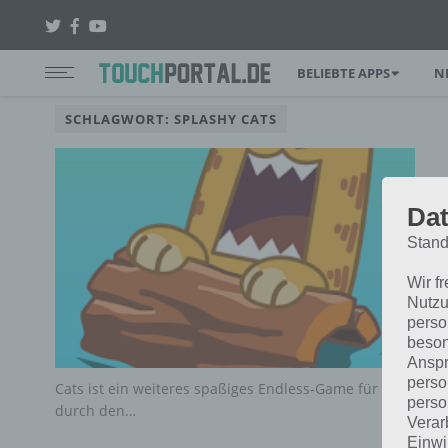
BELIEBTE APPS
N
SCHLAGWORT: SPLASHY CATS
Dat
Stand
Wir f
Nutzu
perso
beson
Anspr
perso
Cats ist ein weiteres spaßiges Endless-Game für Android 
perso
durch den…
Verar
Einwi