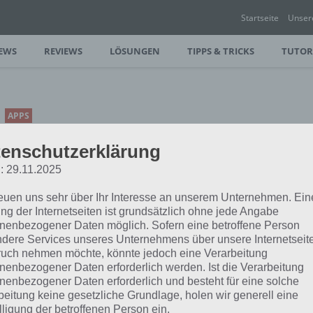
Startseite
Unser
EWS
REVIEWS
LÖSUNGEN
TIPPS & TRICKS
TUTOR
APPS
SPLASHY CATS: ZIGZAG
enschutzerklärung
SPIELE APP FÜR ANDROID
: 29.11.2025
UND IOS
reuen uns sehr über Ihr Interesse an unserem Unternehmen. Ein
PAUL STELZER
-
25. JUNI 2016
ng der Internetseiten ist grundsätzlich ohne jede Angabe
[caption id="attachment_24812"
nenbezogener Daten möglich. Sofern eine betroffene Person
dere Services unseres Unternehmens über unsere Internetseite
align="alignright" width="150"] Splashy
uch nehmen möchte, könnte jedoch eine Verarbeitung
Cats von Artik Games[/caption] Splashy
nenbezogener Daten erforderlich werden. Ist die Verarbeitung
und iOS. In diesem müsst ihr ZigZag
nenbezogener Daten erforderlich und besteht für eine solche
beitung keine gesetzliche Grundlage, holen wir generell eine
lligung der betroffenen Person ein.