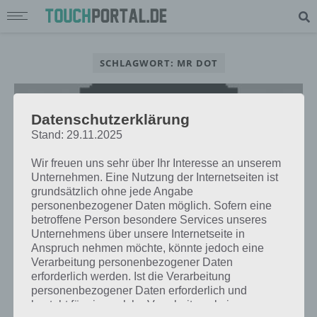
SCHLAGWORT: MR DOT
Datenschutzerklärung
Stand: 29.11.2025
Wir freuen uns sehr über Ihr Interesse an unserem
Unternehmen. Eine Nutzung der Internetseiten ist
grundsätzlich ohne jede Angabe
personenbezogener Daten möglich. Sofern eine
betroffene Person besondere Services unseres
Unternehmens über unsere Internetseite in
Anspruch nehmen möchte, könnte jedoch eine
Verarbeitung personenbezogener Daten
APPS
erforderlich werden. Ist die Verarbeitung
MR DOT: RETRO PIXEL SPIEL ALS
personenbezogener Daten erforderlich und
APP DES TAGES FÜR IPHONE UND
besteht für eine solche Verarbeitung keine