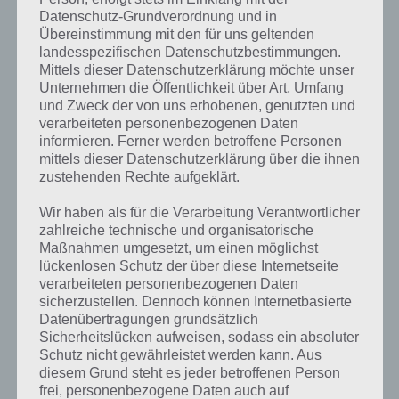
Rätsel - bei 4 Bilder 1…
Datenschutz-Grundverordnung und in
Übereinstimmung mit den für uns geltenden
landesspezifischen Datenschutzbestimmungen.
Mittels dieser Datenschutzerklärung möchte unser
Unternehmen die Öffentlichkeit über Art, Umfang
und Zweck der von uns erhobenen, genutzten und
verarbeiteten personenbezogenen Daten
informieren. Ferner werden betroffene Personen
mittels dieser Datenschutzerklärung über die ihnen
zustehenden Rechte aufgeklärt.
Wir haben als für die Verarbeitung Verantwortlicher
zahlreiche technische und organisatorische
Maßnahmen umgesetzt, um einen möglichst
lückenlosen Schutz der über diese Internetseite
verarbeiteten personenbezogenen Daten
LÖSUNGEN
sicherzustellen. Dennoch können Internetbasierte
4 BILDER 1 WORT ZAUBERHAFTE
Datenübertragungen grundsätzlich
Sicherheitslücken aufweisen, sodass ein absoluter
MÄRCHENWELT (MAI 2024)
Schutz nicht gewährleistet werden kann. Aus
TÄGLICHES RÄTSEL – ALLE
diesem Grund steht es jeder betroffenen Person
frei, personenbezogene Daten auch auf
LÖSUNGEN