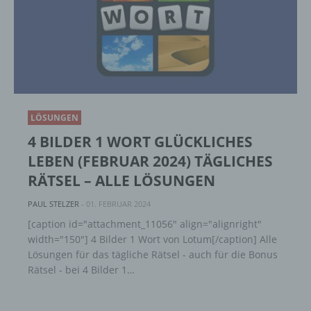
Löschen oder die Vernichtung.
d) Einschränkung der Verarbeitung
Einschränkung der Verarbeitung ist die
Markierung gespeicherter
personenbezogener Daten mit dem Ziel, ihre
LÖSUNGEN
künftige Verarbeitung einzuschränken.
4 BILDER 1 WORT GLÜCKLICHES
LEBEN (FEBRUAR 2024) TÄGLICHES
e) Profiling
RÄTSEL – ALLE LÖSUNGEN
PAUL STELZER
-
01. FEBRUAR 2024
Profiling ist jede Art der automatisierten
Verarbeitung personenbezogener Daten, die
[caption id="attachment_11056" align="alignright"
darin besteht, dass diese
width="150"] 4 Bilder 1 Wort von Lotum[/caption] Alle
personenbezogenen Daten verwendet
Lösungen für das tägliche Rätsel - auch für die Bonus
werden, um bestimmte persönliche Aspekte,
Rätsel - bei 4 Bilder 1…
die sich auf eine natürliche Person beziehen,
zu bewerten, insbesondere, um Aspekte
bezüglich Arbeitsleistung, wirtschaftlicher