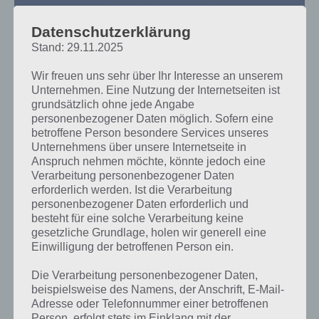
Datenschutzerklärung
Stand: 29.11.2025
Wir freuen uns sehr über Ihr Interesse an unserem
Unternehmen. Eine Nutzung der Internetseiten ist
grundsätzlich ohne jede Angabe
personenbezogener Daten möglich. Sofern eine
betroffene Person besondere Services unseres
Unternehmens über unsere Internetseite in
Anspruch nehmen möchte, könnte jedoch eine
LÖSUNGEN
Verarbeitung personenbezogener Daten
erforderlich werden. Ist die Verarbeitung
4 BILDER 1 WORT RICHTIG LECKER
personenbezogener Daten erforderlich und
(JUNI 2024) TÄGLICHES RÄTSEL –
besteht für eine solche Verarbeitung keine
gesetzliche Grundlage, holen wir generell eine
ALLE LÖSUNGEN
Einwilligung der betroffenen Person ein.
PAUL STELZER
-
01. JUNI 2024
Die Verarbeitung personenbezogener Daten,
[caption id="attachment_11056" align="alignright"
beispielsweise des Namens, der Anschrift, E-Mail-
width="150"] 4 Bilder 1 Wort von Lotum[/caption] Alle
Adresse oder Telefonnummer einer betroffenen
Lösungen für das tägliche Rätsel - auch für die Bonus
Person, erfolgt stets im Einklang mit der