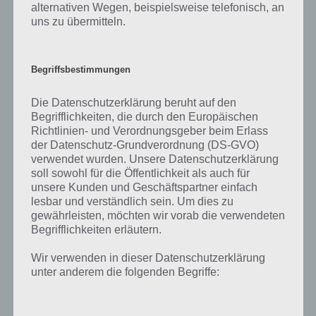
alternativen Wegen, beispielsweise telefonisch, an
uns zu übermitteln.
PAUL STELZER
-
29. APRIL 2024
[caption id="attachment_11056" align="alignright"
width="150"] 4 Bilder 1 Wort von Lotum[/caption] Alle
Begriffsbestimmungen
Lösungen für das tägliche Rätsel - auch für die Bonus
Rätsel - bei 4 Bilder 1…
Die Datenschutzerklärung beruht auf den
Begrifflichkeiten, die durch den Europäischen
Richtlinien- und Verordnungsgeber beim Erlass
der Datenschutz-Grundverordnung (DS-GVO)
verwendet wurden. Unsere Datenschutzerklärung
soll sowohl für die Öffentlichkeit als auch für
unsere Kunden und Geschäftspartner einfach
lesbar und verständlich sein. Um dies zu
gewährleisten, möchten wir vorab die verwendeten
Begrifflichkeiten erläutern.
Wir verwenden in dieser Datenschutzerklärung
unter anderem die folgenden Begriffe:
LÖSUNGEN