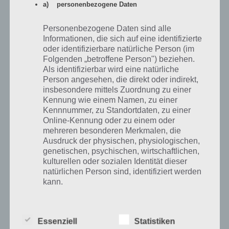
a) personenbezogene Daten
4 BILDER 1 WORT GEMÜTLICHES
WOHNEN (APRIL 2024) TÄGLICHES
Personenbezogene Daten sind alle
Informationen, die sich auf eine identifizierte
RÄTSEL – ALLE LÖSUNGEN
oder identifizierbare natürliche Person (im
Folgenden „betroffene Person") beziehen.
PAUL STELZER
-
01. APRIL 2024
Als identifizierbar wird eine natürliche
[caption id="attachment_11056" align="alignright"
Person angesehen, die direkt oder indirekt,
width="150"] 4 Bilder 1 Wort von Lotum[/caption] Alle
insbesondere mittels Zuordnung zu einer
Lösungen für das tägliche Rätsel - auch für die Bonus
Kennung wie einem Namen, zu einer
Rätsel - bei 4 Bilder 1…
Kennnummer, zu Standortdaten, zu einer
Online-Kennung oder zu einem oder
mehreren besonderen Merkmalen, die
Ausdruck der physischen, physiologischen,
genetischen, psychischen, wirtschaftlichen,
kulturellen oder sozialen Identität dieser
natürlichen Person sind, identifiziert werden
kann.
b) betroffene Person
Essenziell
Statistiken