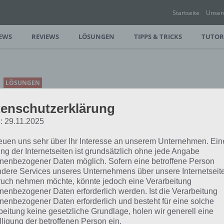
Startseite
Unser
EWS
REVIEWS
LÖSUNGEN
TIPPS & TRICKS
TUTOR
LÖSUNGEN
ICEBREAKER A VIKING
enschutzerklärung
VOYAGE LÖSUNG ALLER
: 29.11.2025
LEVEL FÜR IPHONE UND
IPAD
reuen uns sehr über Ihr Interesse an unserem Unternehmen. Ein
ng der Internetseiten ist grundsätzlich ohne jede Angabe
PAUL STELZER
-
22. JUNI 2013
nenbezogener Daten möglich. Sofern eine betroffene Person
dere Services unseres Unternehmens über unsere Internetseite
[caption id="attachment_9871"
uch nehmen möchte, könnte jedoch eine Verarbeitung
align="alignright" width="175"]
nenbezogener Daten erforderlich werden. Ist die Verarbeitung
cebreaker A Viking Voyage Lösung aller
nenbezogener Daten erforderlich und besteht für eine solche
beitung keine gesetzliche Grundlage, holen wir generell eine
lligung der betroffenen Person ein.