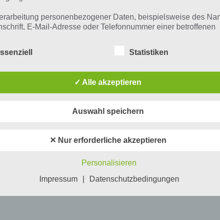
erarbeitung personenbezogener Daten, beispielsweise des Na
nschrift, E-Mail-Adresse oder Telefonnummer einer betroffenen
n, erfolgt stets im Einklang mit der Datenschutz-Grundverordnu
n Übereinstimmung mit den für uns geltenden landesspezifisch
ssenziell
Statistiken
schutzbestimmungen. Mittels dieser Datenschutzerklärung mö
 Unternehmen die Öffentlichkeit über Art, Umfang und Zweck de
rhobenen, genutzten und verarbeiteten personenbezogenen Da
✓ Alle akzeptieren
mieren. Ferner werden betroffene Personen mittels dieser
schutzerklärung über die ihnen zustehenden Rechte aufgeklärt
Auswahl speichern
aben als für die Verarbeitung Verantwortlicher zahlreiche techn
rganisatorische Maßnahmen umgesetzt, um einen möglichst
nlosen Schutz der über diese Internetseite verarbeiteten
✕ Nur erforderliche akzeptieren
nenbezogenen Daten sicherzustellen. Dennoch können
netbasierte Datenübertragungen grundsätzlich Sicherheitslücke
Personalisieren
isen, sodass ein absoluter Schutz nicht gewährleistet werden k
iesem Grund steht es jeder betroffenen Person frei,
Impressum
|
Datenschutzbedingungen
nenbezogene Daten auch auf alternativen Wegen, beispielswe
onisch, an uns zu übermitteln.