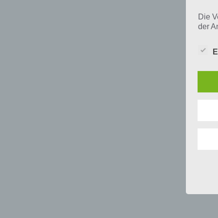
Die V
der A
Perso
und i
E
Daten
unser
uns e
infor
Daten
Wir h
und o
lücke
perso
Inter
aufwe
Aus d
perso
telef