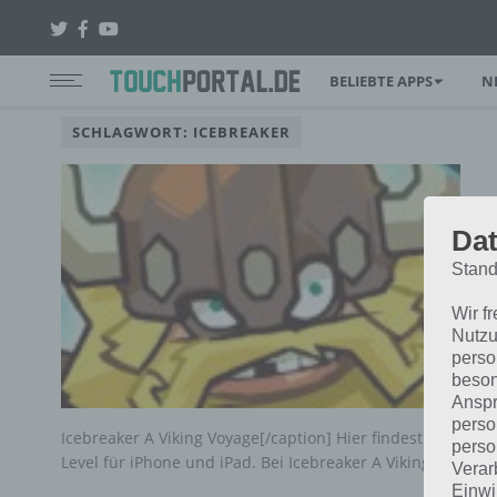
BELIEBTE APPS
N
SCHLAGWORT: ICEBREAKER
Dat
Stand
Wir f
Nutzu
perso
beson
Anspr
perso
Icebreaker A Viking Voyage[/caption] Hier findest du die I
perso
Level für iPhone und iPad. Bei Icebreaker A Viking…
Verar
Einwi