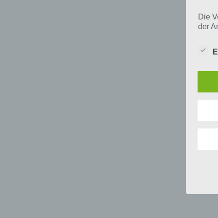
Die V
der A
Perso
und i
E
Daten
unser
uns e
infor
Daten
Wir h
und o
lücke
perso
Inter
aufwe
Aus d
perso
telef