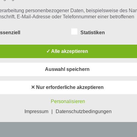
erarbeitung personenbezogener Daten, beispielsweise des Na
nschrift, E-Mail-Adresse oder Telefonnummer einer betroffenen
n, erfolgt stets im Einklang mit der Datenschutz-Grundverordnu
n Übereinstimmung mit den für uns geltenden landesspezifisch
ssenziell
Statistiken
schutzbestimmungen. Mittels dieser Datenschutzerklärung mö
 Unternehmen die Öffentlichkeit über Art, Umfang und Zweck de
rhobenen, genutzten und verarbeiteten personenbezogenen Da
✓ Alle akzeptieren
mieren. Ferner werden betroffene Personen mittels dieser
schutzerklärung über die ihnen zustehenden Rechte aufgeklärt
Auswahl speichern
aben als für die Verarbeitung Verantwortlicher zahlreiche techn
rganisatorische Maßnahmen umgesetzt, um einen möglichst
nlosen Schutz der über diese Internetseite verarbeiteten
✕ Nur erforderliche akzeptieren
nenbezogenen Daten sicherzustellen. Dennoch können
netbasierte Datenübertragungen grundsätzlich Sicherheitslücke
Personalisieren
isen, sodass ein absoluter Schutz nicht gewährleistet werden k
iesem Grund steht es jeder betroffenen Person frei,
Impressum
|
Datenschutzbedingungen
nenbezogene Daten auch auf alternativen Wegen, beispielswe
onisch, an uns zu übermitteln.