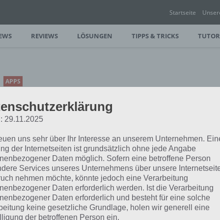
Startseite
Unser
EWS
REVIEWS
LÖSUNGEN
TIPPS & TRICKS
TUTOR
APPS
FARM HEROES SUPER
enschutzerklärung
SAGA: NACHFOLGER DES
: 29.11.2025
BELIEBTEN MATCH-3-
SPIEL
reuen uns sehr über Ihr Interesse an unserem Unternehmen. Ein
ng der Internetseiten ist grundsätzlich ohne jede Angabe
PAUL STELZER
-
13. MÄRZ 2016
nenbezogener Daten möglich. Sofern eine betroffene Person
dere Services unseres Unternehmens über unsere Internetseite
[caption id="attachment_24201"
uch nehmen möchte, könnte jedoch eine Verarbeitung
align="alignright" width="150"] Farm
nenbezogener Daten erforderlich werden. Ist die Verarbeitung
per Saga hat King den Nachfolger des
nenbezogener Daten erforderlich und besteht für eine solche
cht.…
beitung keine gesetzliche Grundlage, holen wir generell eine
lligung der betroffenen Person ein.