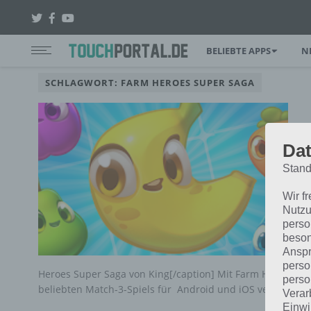
BELIEBTE APPS
N
SCHLAGWORT: FARM HEROES SUPER SAGA
Dat
Stand
Wir f
Nutzu
perso
beson
Anspr
perso
Heroes Super Saga von King[/caption] Mit Farm Heroes Su
perso
beliebten Match-3-Spiels für Android und iOS veröffentli
Verar
Einwi