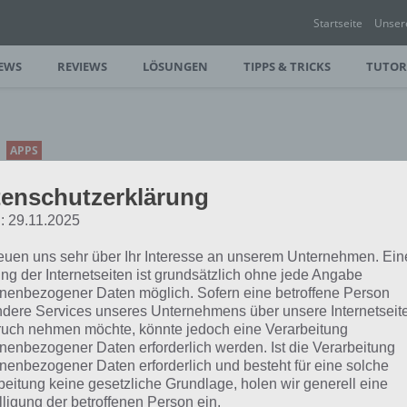
Startseite
Unser
EWS
REVIEWS
LÖSUNGEN
TIPPS & TRICKS
TUTOR
APPS
ALCHEMIX: PUZZLE SPIELE
enschutzerklärung
APP FÜR ANDROID,
: 29.11.2025
IPHONE UND IPAD
reuen uns sehr über Ihr Interesse an unserem Unternehmen. Ein
PAUL STELZER
-
17. OKTOBER 2015
ng der Internetseiten ist grundsätzlich ohne jede Angabe
[caption id="attachment_22979"
nenbezogener Daten möglich. Sofern eine betroffene Person
dere Services unseres Unternehmens über unsere Internetseite
align="alignright" width="150"]
uch nehmen möchte, könnte jedoch eine Verarbeitung
Alchemix von APETRUS[/caption] Heute
nenbezogener Daten erforderlich werden. Ist die Verarbeitung
ne und iPad vor. In dieser müsst ihr
nenbezogener Daten erforderlich und besteht für eine solche
beitung keine gesetzliche Grundlage, holen wir generell eine
lligung der betroffenen Person ein.