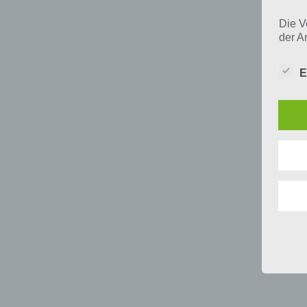
Die V
der A
Perso
und i
E
Daten
unser
uns e
infor
Daten
Wir h
und o
lücke
perso
Inter
aufwe
Aus d
perso
telef