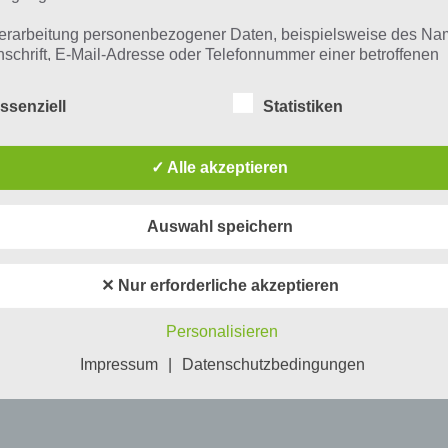
erarbeitung personenbezogener Daten, beispielsweise des Na
nschrift, E-Mail-Adresse oder Telefonnummer einer betroffenen
n, erfolgt stets im Einklang mit der Datenschutz-Grundverordnu
n Übereinstimmung mit den für uns geltenden landesspezifisch
ssenziell
Statistiken
schutzbestimmungen. Mittels dieser Datenschutzerklärung mö
 Unternehmen die Öffentlichkeit über Art, Umfang und Zweck de
rhobenen, genutzten und verarbeiteten personenbezogenen Da
✓ Alle akzeptieren
mieren. Ferner werden betroffene Personen mittels dieser
schutzerklärung über die ihnen zustehenden Rechte aufgeklärt
Auswahl speichern
aben als für die Verarbeitung Verantwortlicher zahlreiche techn
rganisatorische Maßnahmen umgesetzt, um einen möglichst
nlosen Schutz der über diese Internetseite verarbeiteten
✕ Nur erforderliche akzeptieren
nenbezogenen Daten sicherzustellen. Dennoch können
netbasierte Datenübertragungen grundsätzlich Sicherheitslücke
Personalisieren
isen, sodass ein absoluter Schutz nicht gewährleistet werden k
iesem Grund steht es jeder betroffenen Person frei,
Impressum
|
Datenschutzbedingungen
nenbezogene Daten auch auf alternativen Wegen, beispielswe
onisch, an uns zu übermitteln.