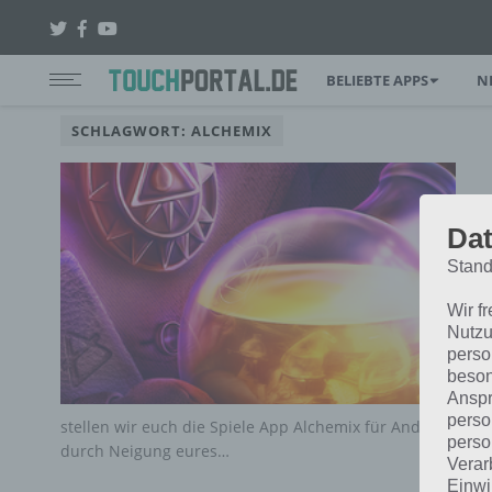
BELIEBTE APPS
N
SCHLAGWORT: ALCHEMIX
Dat
Stand
Wir f
Nutzu
perso
beson
Anspr
perso
stellen wir euch die Spiele App Alchemix für Android, iPho
perso
durch Neigung eures…
Verar
Einwi