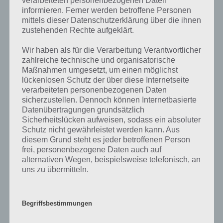
verarbeiteten personenbezogenen Daten
informieren. Ferner werden betroffene Personen
mittels dieser Datenschutzerklärung über die ihnen
zustehenden Rechte aufgeklärt.
APPS
Wir haben als für die Verarbeitung Verantwortlicher
TOWNSMEN – APP REVIEW FÜR
zahlreiche technische und organisatorische
ANDROID, IPHONE UND IPAD
Maßnahmen umgesetzt, um einen möglichst
lückenlosen Schutz der über diese Internetseite
PAUL STELZER
-
27. JANUAR 2014
verarbeiteten personenbezogenen Daten
[caption id="attachment_14219" align="alignright"
sicherzustellen. Dennoch können Internetbasierte
Datenübertragungen grundsätzlich
width="150"] Townsmen (c) HandyGames[/caption]
Sicherheitslücken aufweisen, sodass ein absoluter
Unser heutiges App Review befasst sich mit der Spiele
Schutz nicht gewährleistet werden kann. Aus
App Townsmen, welche du sowohl für Android als aus
diesem Grund steht es jeder betroffenen Person
iOS Geräten…
frei, personenbezogene Daten auch auf
alternativen Wegen, beispielsweise telefonisch, an
uns zu übermitteln.
Updates, Events und Neues
Begriffsbestimmungen
Zur Spiele App Townsmen haben wir leider noch keine News