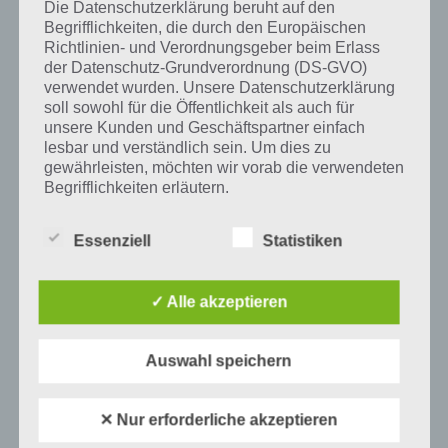
Die Datenschutzerklärung beruht auf den
verfasst. Sobald wir Artikel haben, werden wir euch diese natürlich
Begrifflichkeiten, die durch den Europäischen
hier vorstellen.
Richtlinien- und Verordnungsgeber beim Erlass
der Datenschutz-Grundverordnung (DS-GVO)
verwendet wurden. Unsere Datenschutzerklärung
Tipps und Tricks zu Townsmen
soll sowohl für die Öffentlichkeit als auch für
unsere Kunden und Geschäftspartner einfach
Teilweise ist es in Townsmen ziemlich kompliziert schnell
lesbar und verständlich sein. Um dies zu
weiterzukommen oder es gibt Problem beim Verständnis der
gewährleisten, möchten wir vorab die verwendeten
Spiele App. Damit ihr nicht aufgeben müsst, haben wir für euch
Begrifflichkeiten erläutern.
zahlreiche Tipps und Tricks, aber auch ein Wort zum Thema
Cheats zusammengefasst. Diese findet ihr in der nachfolgenden
Wir verwenden in dieser Datenschutzerklärung
Essenziell
Statistiken
Liste:
unter anderem die folgenden Begriffe:
Townsmen: Tipps zu Gebäuden –
✓ Alle akzeptieren
Android und iOS
a) personenbezogene Daten
TIPPS & TRICKS
31. Januar 2014
Auswahl speichern
Personenbezogene Daten sind alle
Townsmen Tipps, Tricks und Cheats für
Informationen, die sich auf eine identifizierte
Android und iOS
oder identifizierbare natürliche Person (im
TIPPS & TRICKS
29. Januar 2014
✕ Nur erforderliche akzeptieren
Folgenden „betroffene Person") beziehen.
Als identifizierbar wird eine natürliche