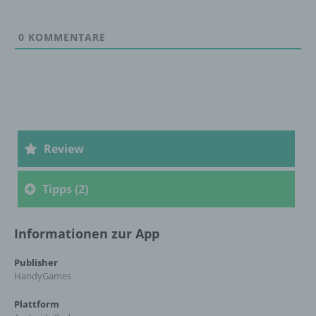
c) Verarbeitung
0
KOMMENTARE
Verarbeitung ist jeder mit oder ohne Hilfe
automatisierter Verfahren ausgeführte
Vorgang oder jede solche Vorgangsreihe im
Zusammenhang mit personenbezogenen
Daten wie das Erheben, das Erfassen, die
Organisation, das Ordnen, die Speicherung,
die Anpassung oder Veränderung, das
Review
Auslesen, das Abfragen, die Verwendung,
die Offenlegung durch Übermittlung,
Verbreitung oder eine andere Form der
Tipps (2)
Bereitstellung, den Abgleich oder die
Verknüpfung, die Einschränkung, das
Löschen oder die Vernichtung.
Informationen zur App
Publisher
d) Einschränkung der Verarbeitung
HandyGames
Plattform
Einschränkung der Verarbeitung ist die