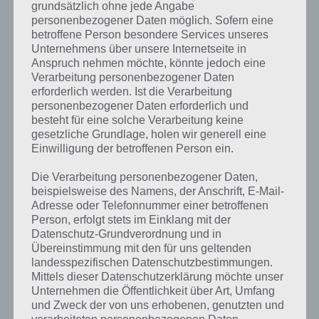
Möglichkeiten sich seine eigene Stadt aufbauen zu können machen
grundsätzlich ohne jede Angabe
Townsmen von den HandyGames Entwicklern zu einer tollen Spiele
personenbezogener Daten möglich. Sofern eine
App, bei dem Wirtschafts- / Strategie- / Aufbauspiele Fans
betroffene Person besondere Services unseres
vollkommen auf ihre Kosten kommen werden.
Unternehmens über unsere Internetseite in
Anspruch nehmen möchte, könnte jedoch eine
Verarbeitung personenbezogener Daten
erforderlich werden. Ist die Verarbeitung
Weitere Informationen zu Townsmen
personenbezogener Daten erforderlich und
besteht für eine solche Verarbeitung keine
gesetzliche Grundlage, holen wir generell eine
Bei Townsmen handelt es sich um eine Spiele App, welche von
Einwilligung der betroffenen Person ein.
HandyGames veröffentlicht worden ist. Nachfolgend haben wir
weitere Artikel zur App mit mehr Informationen verlinkt.
Die Verarbeitung personenbezogener Daten,
beispielsweise des Namens, der Anschrift, E-Mail-
Adresse oder Telefonnummer einer betroffenen
Person, erfolgt stets im Einklang mit der
Datenschutz-Grundverordnung und in
Übereinstimmung mit den für uns geltenden
landesspezifischen Datenschutzbestimmungen.
Mittels dieser Datenschutzerklärung möchte unser
Unternehmen die Öffentlichkeit über Art, Umfang
und Zweck der von uns erhobenen, genutzten und