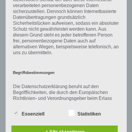
verarbeiteten personenbezogenen Daten
[caption id="attachment_35950" align="alignright"
sicherzustellen. Dennoch können Internetbasierte
width="150"] Star Wars Force Arena von Netmarble
Datenübertragungen grundsätzlich
Games[/caption] Bei Star Wars Force Arena handelt es
Sicherheitslücken aufweisen, sodass ein absoluter
sich um ein Echtzeit Kampf-Spiel für Android, iPhone
Schutz nicht gewährleistet werden kann. Aus
und…
diesem Grund steht es jeder betroffenen Person
frei, personenbezogene Daten auch auf
alternativen Wegen, beispielsweise telefonisch, an
uns zu übermitteln.
Updates, Events und Neues
Begriffsbestimmungen
Zur Karten Spiele App Star Wars Force Arena haben wir leider noch
keine News verfasst. Sobald wir Artikel haben, werden wir euch
Die Datenschutzerklärung beruht auf den
diese natürlich hier vorstellen.
Begrifflichkeiten, die durch den Europäischen
Richtlinien- und Verordnungsgeber beim Erlass
der Datenschutz-Grundverordnung (DS-GVO)
Tipps und Tricks zu Star Wars Force Arena
verwendet wurden. Unsere Datenschutzerklärung
Essenziell
Statistiken
soll sowohl für die Öffentlichkeit als auch für
unsere Kunden und Geschäftspartner einfach
Leider haben wir für euch noch keine Tipps und Tricks zur Karten
lesbar und verständlich sein. Um dies zu
Spiele App Star Wars Force Arena verfasst. Wir werden uns aber
✓ Alle akzeptieren