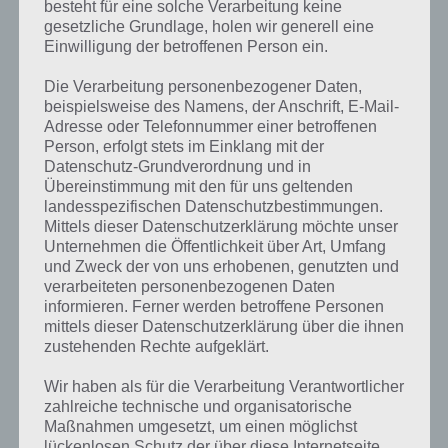
besteht für eine solche Verarbeitung keine
Nachfolgend haben wir weitere Artikel zur App mit mehr
gesetzliche Grundlage, holen wir generell eine
Informationen verlinkt.
Einwilligung der betroffenen Person ein.
Die Verarbeitung personenbezogener Daten,
beispielsweise des Namens, der Anschrift, E-Mail-
Adresse oder Telefonnummer einer betroffenen
Person, erfolgt stets im Einklang mit der
Datenschutz-Grundverordnung und in
Übereinstimmung mit den für uns geltenden
landesspezifischen Datenschutzbestimmungen.
Mittels dieser Datenschutzerklärung möchte unser
Unternehmen die Öffentlichkeit über Art, Umfang
und Zweck der von uns erhobenen, genutzten und
verarbeiteten personenbezogenen Daten
informieren. Ferner werden betroffene Personen
APPS
mittels dieser Datenschutzerklärung über die ihnen
zustehenden Rechte aufgeklärt.
STAR WARS FORCE ARENA:
ECHTZEIT PVP KÄMPFE FÜR
Wir haben als für die Verarbeitung Verantwortlicher
zahlreiche technische und organisatorische
ANDROID, IPHONE UND IPAD
Maßnahmen umgesetzt, um einen möglichst
lückenlosen Schutz der über diese Internetseite
PAUL STELZER
-
10. FEBRUAR 2017