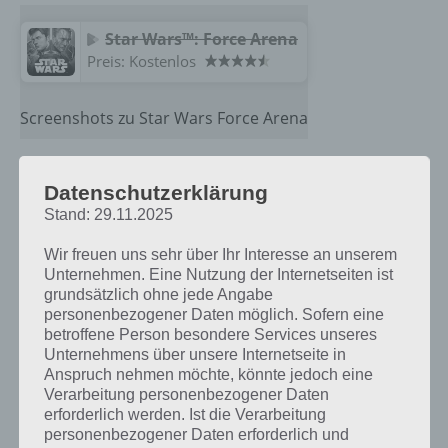
Star Wars™: Force Arena
Preis:
Kostenlos
Screenshots zu Star Wars Force Arena
Spieler können sich dabei auch in Gilden zusammenschließen, um
Datenschutzerklärung
sich gegenseitig zu unterstützen. In Kämpfen geht es nicht nur gegen
Stand: 29.11.2025
den Computer zur Sache, sondern in Echtzeit auch gegen andere
Spieler auf der ganzen Welt. Für Siege gibt es bei Star Wars Force
Wir freuen uns sehr über Ihr Interesse an unserem
Arena Belohnungen und der Aufstieg in der Bestenliste.
Unternehmen. Eine Nutzung der Internetseiten ist
grundsätzlich ohne jede Angabe
personenbezogener Daten möglich. Sofern eine
betroffene Person besondere Services unseres
Weitere Informationen zu Star Wars
Unternehmens über unsere Internetseite in
Force Arena
Anspruch nehmen möchte, könnte jedoch eine
Verarbeitung personenbezogener Daten
erforderlich werden. Ist die Verarbeitung
Bei Star Wars Force Arena handelt es sich um eine Karten Spiele App,
personenbezogener Daten erforderlich und
welche von Netmarble Games veröffentlicht worden ist.