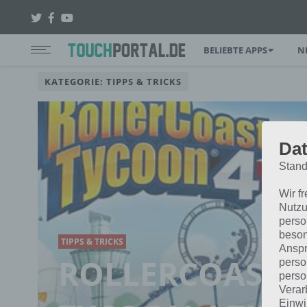
BELIEBTE APPS
N
KATEGORIE: TIPPS & TRICKS
Dat
Stand
Wir f
Nutzu
perso
beson
TIPPS & TRICKS
Anspr
ROLLERCOASTE
perso
perso
Verar
Einwi