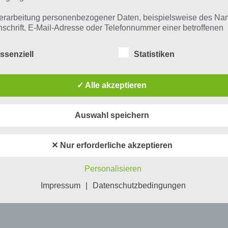
,
erarbeitung personenbezogener Daten, beispielsweise des Na
EATS
nschrift, E-Mail-Adresse oder Telefonnummer einer betroffenen
n, erfolgt stets im Einklang mit der Datenschutz-Grundverordnu
n Übereinstimmung mit den für uns geltenden landesspezifisch
ssenziell
Statistiken
schutzbestimmungen. Mittels dieser Datenschutzerklärung mö
 Unternehmen die Öffentlichkeit über Art, Umfang und Zweck de
rhobenen, genutzten und verarbeiteten personenbezogenen Da
✓ Alle akzeptieren
mieren. Ferner werden betroffene Personen mittels dieser
schutzerklärung über die ihnen zustehenden Rechte aufgeklärt
Auswahl speichern
aben als für die Verarbeitung Verantwortlicher zahlreiche techn
rganisatorische Maßnahmen umgesetzt, um einen möglichst
nlosen Schutz der über diese Internetseite verarbeiteten
✕ Nur erforderliche akzeptieren
nenbezogenen Daten sicherzustellen. Dennoch können
netbasierte Datenübertragungen grundsätzlich Sicherheitslücke
Personalisieren
isen, sodass ein absoluter Schutz nicht gewährleistet werden k
iesem Grund steht es jeder betroffenen Person frei,
Impressum
|
Datenschutzbedingungen
nenbezogene Daten auch auf alternativen Wegen, beispielswe
onisch, an uns zu übermitteln.