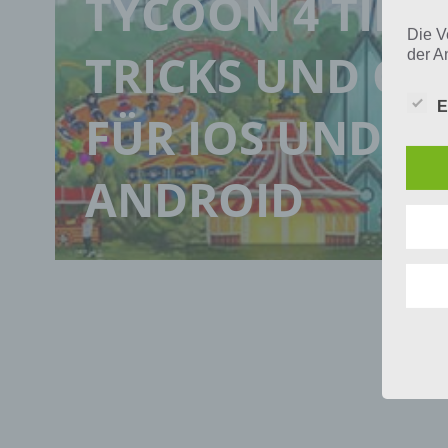
TYCOON 4 TIPPS
Die V
TRICKS UND CH
der A
Perso
und i
E
Daten
FÜR IOS UND
unser
uns e
infor
ANDROID
Daten
Wir h
und o
lücke
perso
Inter
aufwe
Aus d
perso
telef