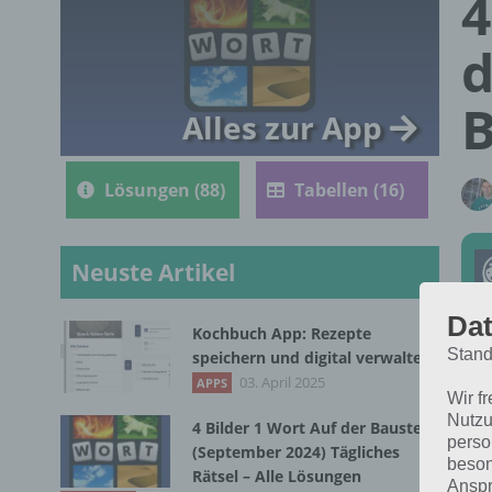
4
d
B
Alles zur App
Lösungen (88)
Tabellen (16)
Neuste Artikel
Dat
Kochbuch App: Rezepte
Stand
speichern und digital verwalten
Die
03. April 2025
APPS
Wir f
Mär
Nutzu
4 Bilder 1 Wort Auf der Baustelle
die
perso
(September 2024) Tägliches
beson
Rätsel – Alle Lösungen
Anspr