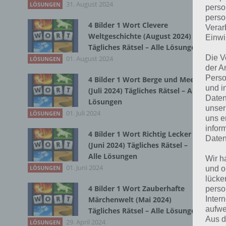
31. August 2024
LÖSUNGEN
perso
perso
4 Bilder 1 Wort Clevere
Verar
Bei
Weltgeschichte (August 2024)
Einwi
wir
Tägliches Rätsel – Alle Lösungen
Die V
01. August 2024
LÖSUNGEN
der A
T
Perso
4 Bilder 1 Wort Berge und Meer
und i
(Juli 2024) Tägliches Rätsel – Alle
Daten
Lösungen
unser
01. Juli 2024
LÖSUNGEN
uns e
infor
4 Bilder 1 Wort Richtig Lecker
Daten
(Juni 2024) Tägliches Rätsel –
Alle Lösungen
Wir h
01. Juni 2024
LÖSUNGEN
und o
lücke
4 Bilder 1 Wort Zauberhafte
perso
Inter
Märchenwelt (Mai 2024)
aufwe
Tägliches Rätsel – Alle Lösungen
Aus d
29. April 2024
LÖSUNGEN