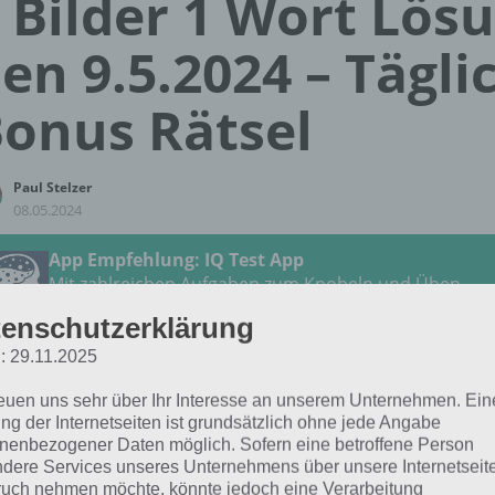
 Bilder 1 Wort Lös
en 9.5.2024 – Tägli
onus Rätsel
Paul Stelzer
08.05.2024
App Empfehlung: IQ Test App
Mit zahlreichen Aufgaben zum Knobeln und Üben
JETZT KOSTENLOS HERUNTERLADEN
enschutzerklärung
: 29.11.2025
 Lösung für das tägliche
BONUS
Rätsel vom 9.5.2024 zu 
reuen uns sehr über Ihr Interesse an unserem Unternehmen. Ein
chenwelt im Mai 2024 in 4 Bilder 1 Wort. Wenn du dort akt
ng der Internetseiten ist grundsätzlich ohne jede Angabe
 Lösung für dich:
nenbezogener Daten möglich. Sofern eine betroffene Person
dere Services unseres Unternehmens über unsere Internetseite
uch nehmen möchte, könnte jedoch eine Verarbeitung