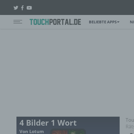
BELIEBTE APPS
N
Tou
4 Bilder 1 Wort
Rät
Von Lotum