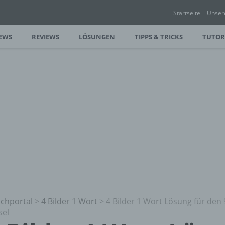
Startseite
Unser
EWS
REVIEWS
LÖSUNGEN
TIPPS & TRICKS
TUTOR
chportal
>
4 Bilder 1 Wort
>
4 Bilder 1 Wort Lösung für den 
sel