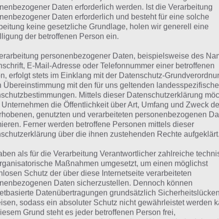
KUCHEN
nenbezogener Daten erforderlich werden. Ist die Verarbeitung
nenbezogener Daten erforderlich und besteht für eine solche
beitung keine gesetzliche Grundlage, holen wir generell eine
 dieser Lösung handelt es sich um das tägliche Bonus Rät
lligung der betroffenen Person ein.
 noch die Links beispielsweise zum täglichen Rätsel und w
erarbeitung personenbezogener Daten, beispielsweise des Na
nschrift, E-Mail-Adresse oder Telefonnummer einer betroffenen
ägliches Rätsel:
Zur Lösung vom 9.5.2024
n, erfolgt stets im Einklang mit der Datenschutz-Grundverordnu
n Übereinstimmung mit den für uns geltenden landesspezifisch
Rätsel aus dem Jahr 2023:
Schau mal, was vor einem Jahr, i
schutzbestimmungen. Mittels dieser Datenschutzerklärung mö
gesucht war
 Unternehmen die Öffentlichkeit über Art, Umfang und Zweck de
rhobenen, genutzten und verarbeiteten personenbezogenen Da
Zur Übersicht
:
4 Bilder 1 Wort Lösungen zu Zauberhafte Mä
mieren. Ferner werden betroffene Personen mittels dieser
schutzerklärung über die ihnen zustehenden Rechte aufgeklärt
aben als für die Verarbeitung Verantwortlicher zahlreiche techn
rganisatorische Maßnahmen umgesetzt, um einen möglichst
nlosen Schutz der über diese Internetseite verarbeiteten
nenbezogenen Daten sicherzustellen. Dennoch können
netbasierte Datenübertragungen grundsätzlich Sicherheitslücke
isen, sodass ein absoluter Schutz nicht gewährleistet werden k
iesem Grund steht es jeder betroffenen Person frei,