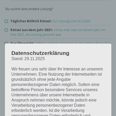
Du suchst eine andere Lösung?
Tägliches BONUS Rätsel:
Zur Lösung vom 9.5.2022
Rätsel aus dem Jahr 2021:
Schau mal, was vor einem Jahr, im
Mai 2021, als Lösung gesucht war
Zur Übersicht
:
4 Bilder 1 Wort Lösungen zu Traumberufe im Mai
2022
!
Datenschutzerklärung
Stand: 29.11.2025
Wir freuen uns sehr über Ihr Interesse an unserem
Unternehmen. Eine Nutzung der Internetseiten ist
grundsätzlich ohne jede Angabe
personenbezogener Daten möglich. Sofern eine
betroffene Person besondere Services unseres
Unternehmens über unsere Internetseite in
Anspruch nehmen möchte, könnte jedoch eine
Verarbeitung personenbezogener Daten
erforderlich werden. Ist die Verarbeitung
personenbezogener Daten erforderlich und