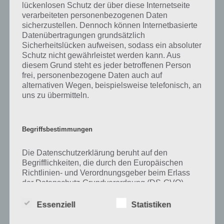
lückenlosen Schutz der über diese Internetseite
verarbeiteten personenbezogenen Daten
Zu Köchin haben wir zunächst keine weiteren Informationen parat!
sicherzustellen. Dennoch können Internetbasierte
Datenübertragungen grundsätzlich
Sicherheitslücken aufweisen, sodass ein absoluter
Schutz nicht gewährleistet werden kann. Aus
Auf WhatsApp teilen
Teilen auf Facebook
diesem Grund steht es jeder betroffenen Person
frei, personenbezogene Daten auch auf
Tweet auf Twitter
alternativen Wegen, beispielsweise telefonisch, an
uns zu übermitteln.
Mehr Artikel hier auf Touchportal
Begriffsbestimmungen
Die Datenschutzerklärung beruht auf den
Begrifflichkeiten, die durch den Europäischen
Richtlinien- und Verordnungsgeber beim Erlass
der Datenschutz-Grundverordnung (DS-GVO)
verwendet wurden. Unsere Datenschutzerklärung
soll sowohl für die Öffentlichkeit als auch für
Essenziell
Statistiken
unsere Kunden und Geschäftspartner einfach
lesbar und verständlich sein. Um dies zu