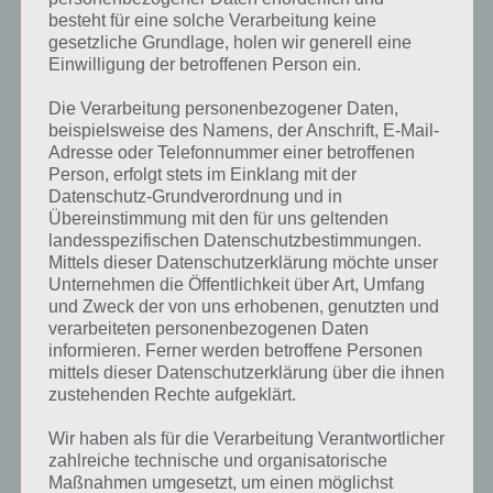
besteht für eine solche Verarbeitung keine
gesetzliche Grundlage, holen wir generell eine
Einwilligung der betroffenen Person ein.
Die Verarbeitung personenbezogener Daten,
beispielsweise des Namens, der Anschrift, E-Mail-
Adresse oder Telefonnummer einer betroffenen
Person, erfolgt stets im Einklang mit der
Datenschutz-Grundverordnung und in
Übereinstimmung mit den für uns geltenden
landesspezifischen Datenschutzbestimmungen.
Mittels dieser Datenschutzerklärung möchte unser
Unternehmen die Öffentlichkeit über Art, Umfang
Kurze Begriffserklärung zur Lösung
und Zweck der von uns erhobenen, genutzten und
Köchin
verarbeiteten personenbezogenen Daten
informieren. Ferner werden betroffene Personen
mittels dieser Datenschutzerklärung über die ihnen
Köchin ist die Lösung für das tägliche Rätsel am 9.5.2022 in 4 Bilder 1
zustehenden Rechte aufgeklärt.
Wort, doch welche Bedeutung hat dieses eigentlich und was gibt es
dazu zu wissen? Passt das Wort auch zu Traumberufe? Zu
Wir haben als für die Verarbeitung Verantwortlicher
bestimmten Lösungen präsentieren wir daher auch immer eine
zahlreiche technische und organisatorische
kurze Begriffserklärung!
Maßnahmen umgesetzt, um einen möglichst