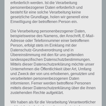
erforderlich werden. Ist die Verarbeitung
personenbezogener Daten erforderlich und
besteht für eine solche Verarbeitung keine
gesetzliche Grundlage, holen wir generell eine
Einwilligung der betroffenen Person ein.
Die Verarbeitung personenbezogener Daten,
beispielsweise des Namens, der Anschrift, E-Mail-
Adresse oder Telefonnummer einer betroffenen
Person, erfolgt stets im Einklang mit der
Datenschutz-Grundverordnung und in
Übereinstimmung mit den für uns geltenden
landesspezifischen Datenschutzbestimmungen.
Mittels dieser Datenschutzerklärung möchte unser
Unternehmen die Öffentlichkeit über Art, Umfang
und Zweck der von uns erhobenen, genutzten und
verarbeiteten personenbezogenen Daten
Kurze Begriffserklärung zur Lösung
informieren. Ferner werden betroffene Personen
Schwanz
mittels dieser Datenschutzerklärung über die ihnen
zustehenden Rechte aufgeklärt.
Schwanz ist die Lösung für das tägliche Bonus Rätsel am 9.4.2023 in 4
Wir haben als für die Verarbeitung Verantwortlicher
Bilder 1 Wort, doch welche Bedeutung hat dieses eigentlich und was