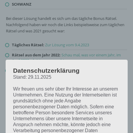
SCHWANZ
Bei dieser Lösung handelt es sich um das tägliche Bonus Rätsel.
Nachfolgend haben wir noch die Links beispielsweise zum täglichen
Rätsel und was 2021 gesucht war:
Tägliches Rätsel:
Zur Lösung vom 9.4.2023
Rätsel aus dem Jahr 2022:
Schau mal, was vor einem Jahr, im
April 2022, als Lösung gesucht war
Datenschutzerklärung
Zur Übersicht
:
4 Bilder 1 Wort Lösungen zu Ach, wie Süß im April
2023
!
Stand: 29.11.2025
Wir freuen uns sehr über Ihr Interesse an unserem
Unternehmen. Eine Nutzung der Internetseiten ist
grundsätzlich ohne jede Angabe
personenbezogener Daten möglich. Sofern eine
betroffene Person besondere Services unseres
Unternehmens über unsere Internetseite in
Anspruch nehmen möchte, könnte jedoch eine
Verarbeitung personenbezogener Daten