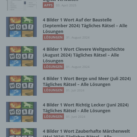
Vorgang oder jede solche Vorgangsreihe im
APPS
03. April 2025
Zusammenhang mit personenbezogenen
Daten wie das Erheben, das Erfassen, die
Organisation, das Ordnen, die Speicherung,
4 Bilder 1 Wort Auf der Baustelle
die Anpassung oder Veränderung, das
(September 2024) Tägliches Rätsel – Alle
Lösungen
Auslesen, das Abfragen, die Verwendung,
die Offenlegung durch Übermittlung,
LÖSUNGEN
31. August 2024
Verbreitung oder eine andere Form der
4 Bilder 1 Wort Clevere Weltgeschichte
Bereitstellung, den Abgleich oder die
(August 2024) Tägliches Rätsel – Alle
Verknüpfung, die Einschränkung, das
Lösungen
Löschen oder die Vernichtung.
LÖSUNGEN
01. August 2024
4 Bilder 1 Wort Berge und Meer (Juli 2024)
d) Einschränkung der Verarbeitung
Tägliches Rätsel – Alle Lösungen
LÖSUNGEN
01. Juli 2024
Einschränkung der Verarbeitung ist die
Markierung gespeicherter
4 Bilder 1 Wort Richtig Lecker (Juni 2024)
personenbezogener Daten mit dem Ziel, ihre
Tägliches Rätsel – Alle Lösungen
künftige Verarbeitung einzuschränken.
LÖSUNGEN
01. Juni 2024
4 Bilder 1 Wort Zauberhafte Märchenwelt
e) Profiling
(Mai 2024) Tägliches Rätsel – Alle