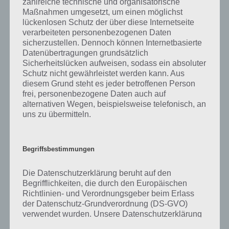
zahlreiche technische und organisatorische
gibt es dazu zu wissen? Passt das Wort auch zu Ach, wie Süß? Zu
Maßnahmen umgesetzt, um einen möglichst
bestimmten Lösungen präsentieren wir daher auch immer eine
lückenlosen Schutz der über diese Internetseite
kurze Begriffserklärung!
verarbeiteten personenbezogenen Daten
sicherzustellen. Dennoch können Internetbasierte
Zu Schwanz haben wir zunächst keine weiteren Informationen parat!
Datenübertragungen grundsätzlich
Sicherheitslücken aufweisen, sodass ein absoluter
Schutz nicht gewährleistet werden kann. Aus
diesem Grund steht es jeder betroffenen Person
frei, personenbezogene Daten auch auf
Auf WhatsApp teilen
Teilen auf Facebook
alternativen Wegen, beispielsweise telefonisch, an
uns zu übermitteln.
Tweet auf Twitter
Begriffsbestimmungen
Mehr Artikel hier auf Touchportal
Die Datenschutzerklärung beruht auf den
Begrifflichkeiten, die durch den Europäischen
Richtlinien- und Verordnungsgeber beim Erlass
der Datenschutz-Grundverordnung (DS-GVO)
verwendet wurden. Unsere Datenschutzerklärung
soll sowohl für die Öffentlichkeit als auch für