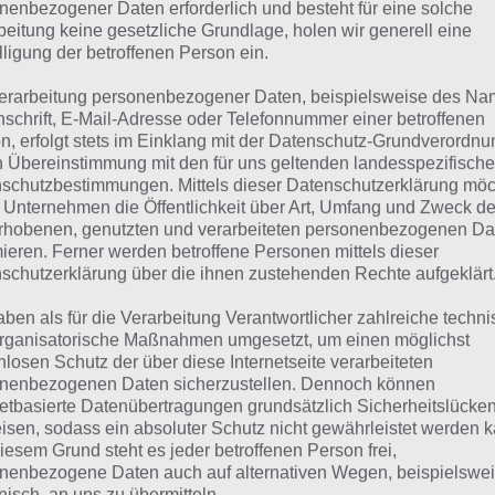
suchst eine andere Lösung?
nenbezogener Daten erforderlich und besteht für eine solche
beitung keine gesetzliche Grundlage, holen wir generell eine
lligung der betroffenen Person ein.
Tägliches BONUS Rätsel:
Zur Lösung vom 9.11.2021
erarbeitung personenbezogener Daten, beispielsweise des Na
Rätsel aus dem Jahr 2020:
Schau mal, was vor einem Jahr, 
nschrift, E-Mail-Adresse oder Telefonnummer einer betroffenen
n, erfolgt stets im Einklang mit der Datenschutz-Grundverordnu
Lösung gesucht war
n Übereinstimmung mit den für uns geltenden landesspezifisch
schutzbestimmungen. Mittels dieser Datenschutzerklärung mö
Zur Übersicht
:
4 Bilder 1 Wort Lösungen zu Volle Fahrt vo
 Unternehmen die Öffentlichkeit über Art, Umfang und Zweck de
rhobenen, genutzten und verarbeiteten personenbezogenen Da
mieren. Ferner werden betroffene Personen mittels dieser
schutzerklärung über die ihnen zustehenden Rechte aufgeklärt
aben als für die Verarbeitung Verantwortlicher zahlreiche techn
rganisatorische Maßnahmen umgesetzt, um einen möglichst
nlosen Schutz der über diese Internetseite verarbeiteten
nenbezogenen Daten sicherzustellen. Dennoch können
netbasierte Datenübertragungen grundsätzlich Sicherheitslücke
isen, sodass ein absoluter Schutz nicht gewährleistet werden k
iesem Grund steht es jeder betroffenen Person frei,
nenbezogene Daten auch auf alternativen Wegen, beispielswe
onisch, an uns zu übermitteln.