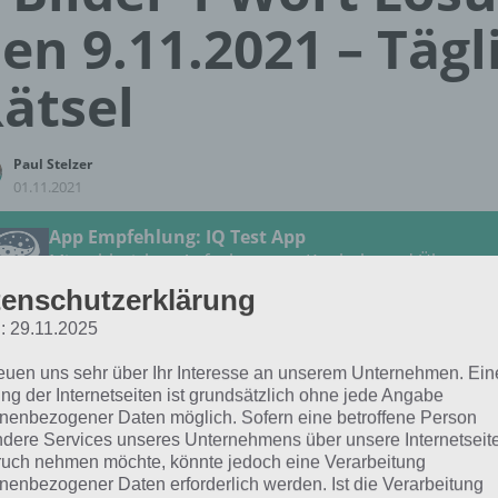
en 9.11.2021 – Tägl
ätsel
Paul Stelzer
01.11.2021
App Empfehlung: IQ Test App
Mit zahlreichen Aufgaben zum Knobeln und Üben
JETZT KOSTENLOS HERUNTERLADEN
enschutzerklärung
: 29.11.2025
 Lösung für das tägliche Rätsel vom 9.11.2021 zu Volle 
reuen uns sehr über Ihr Interesse an unserem Unternehmen. Ein
1 in 4 Bilder 1 Wort. Wenn du dort aktuell feststeckst, hie
ng der Internetseiten ist grundsätzlich ohne jede Angabe
nenbezogener Daten möglich. Sofern eine betroffene Person
dere Services unseres Unternehmens über unsere Internetseite
STAU
uch nehmen möchte, könnte jedoch eine Verarbeitung
nenbezogener Daten erforderlich werden. Ist die Verarbeitung