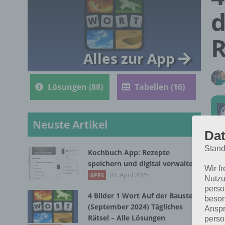
d
R
Alles zur App
Lösungen (88)
Tabellen (16)
Neuste Artikel
Dat
Stand
Kochbuch App: Rezepte
Die
speichern und digital verwalten
Wir f
202
03. April 2025
APPS
Nutzu
perso
4 Bilder 1 Wort Auf der Baustelle
beson
(September 2024) Tägliches
Anspr
Rätsel – Alle Lösungen
perso