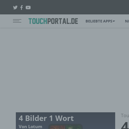
BELIEBTE APPS
N
Tou
4 Bilder 1 Wort
4
Von Lotum