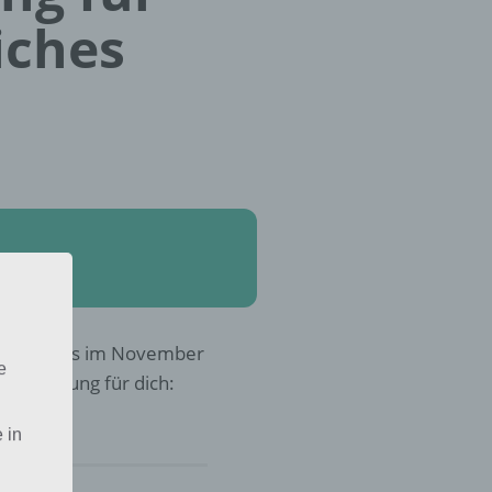
iches
Fahrt voraus im November
e
r die Lösung für dich:
 in