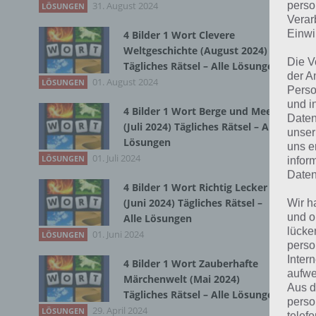
31. August 2024
Du 
perso
LÖSUNGEN
Verar
Einwi
4 Bilder 1 Wort Clevere
Weltgeschichte (August 2024)
Die V
Tägliches Rätsel – Alle Lösungen
der A
01. August 2024
LÖSUNGEN
Perso
und i
4 Bilder 1 Wort Berge und Meer
Daten
(Juli 2024) Tägliches Rätsel – Alle
unser
Lösungen
uns e
01. Juli 2024
LÖSUNGEN
infor
Daten
4 Bilder 1 Wort Richtig Lecker
(Juni 2024) Tägliches Rätsel –
Wir h
und o
Alle Lösungen
lücke
01. Juni 2024
LÖSUNGEN
perso
Inter
4 Bilder 1 Wort Zauberhafte
aufwe
Märchenwelt (Mai 2024)
Aus d
Tägliches Rätsel – Alle Lösungen
perso
29. April 2024
LÖSUNGEN
telef