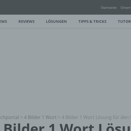
Startseite
Unser
EWS
REVIEWS
LÖSUNGEN
TIPPS & TRICKS
TUTOR
chportal
>
4 Bilder 1 Wort
>
4 Bilder 1 Wort Lösung für den 
 Bilder 1 Wort Lös