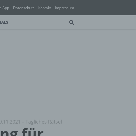
e App
Datenschutz
Kontakt
Impressum
IALS
9.11.2021 – Tägliches Rätsel
ung für