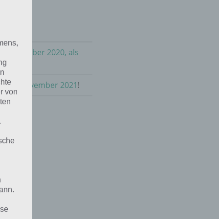
mens,
im November 2020, als
ng
en
chte
raus im November 2021
!
r von
ten
.
ische
n
ann.
ise