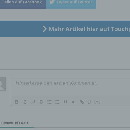
Teilen auf Facebook
Tweet auf Twitter
„betroffene Person") beziehen. Als identifizierbar wird eine natü
Person angesehen, die direkt oder indirekt, insbesondere mittel
Zuordnung zu einer Kennung wie einem Namen, zu einer
Kennnummer, zu Standortdaten, zu einer Online-Kennung oder
einem oder mehreren besonderen Merkmalen, die Ausdruck de
Mehr Artikel hier auf Touch
physischen, physiologischen, genetischen, psychischen,
wirtschaftlichen, kulturellen oder sozialen Identität dieser natür
Person sind, identifiziert werden kann.
b) betroffene Person
Betroffene Person ist jede identifizierte oder identifizierbare
natürliche Person, deren personenbezogene Daten von dem für
Verarbeitung Verantwortlichen verarbeitet werden.
{}
[+]
c) Verarbeitung
OMMENTARE
Verarbeitung ist jeder mit oder ohne Hilfe automatisierter Verfa