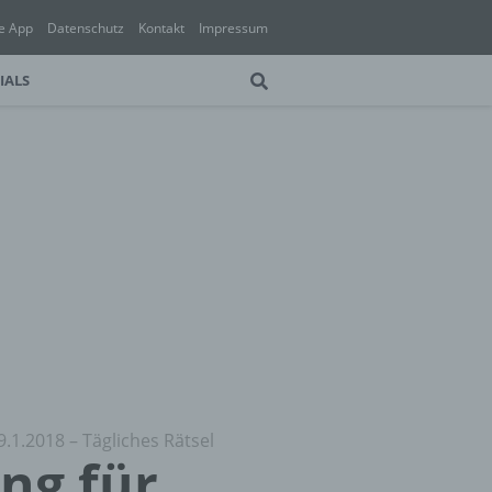
e App
Datenschutz
Kontakt
Impressum
IALS
9.1.2018 – Tägliches Rätsel
ung für