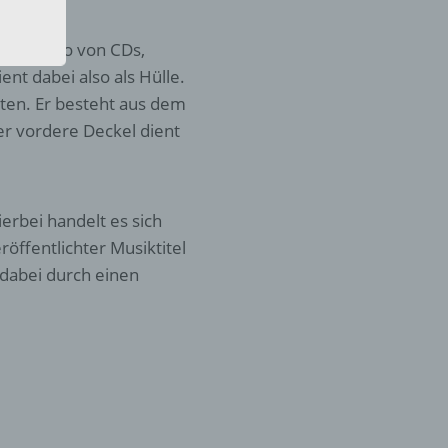
eine
den
gern, also von CDs,
rliche
nt dabei also als Hülle.
s
nten. Er besteht aus dem
 zu
r vordere Deckel dient
r
lichen
erbei handelt es sich
ffentlichter Musiktitel
 dabei durch einen
 die