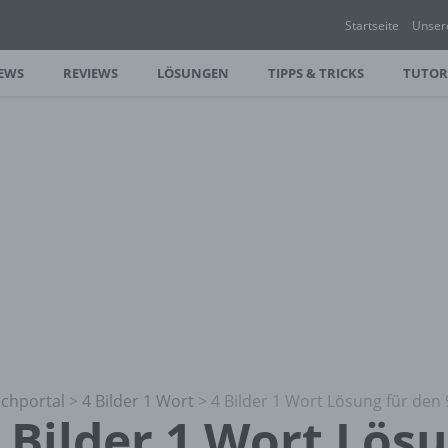
Startseite
Unser
EWS
REVIEWS
LÖSUNGEN
TIPPS & TRICKS
TUTOR
chportal
>
4 Bilder 1 Wort
>
4 Bilder 1 Wort Lösung für den 
 Bilder 1 Wort Lös