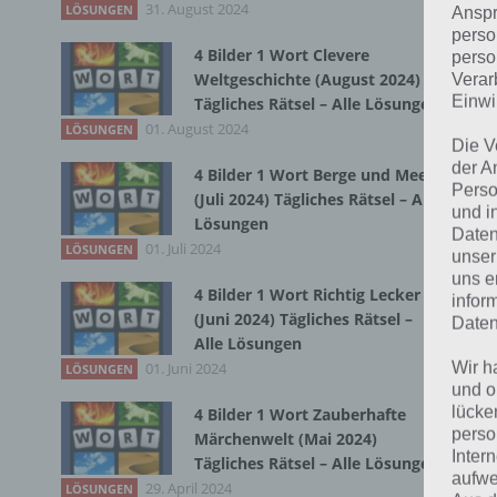
31. August 2024
Zur
LÖSUNGEN
Anspr
perso
4 Bilder 1 Wort Clevere
perso
Weltgeschichte (August 2024)
Verar
Einwi
Tägliches Rätsel – Alle Lösungen
01. August 2024
LÖSUNGEN
Die V
der A
4 Bilder 1 Wort Berge und Meer
Perso
(Juli 2024) Tägliches Rätsel – Alle
und i
Lösungen
Daten
01. Juli 2024
LÖSUNGEN
unser
uns e
4 Bilder 1 Wort Richtig Lecker
infor
(Juni 2024) Tägliches Rätsel –
Daten
Alle Lösungen
Wir h
01. Juni 2024
LÖSUNGEN
und o
lücke
4 Bilder 1 Wort Zauberhafte
K
perso
Märchenwelt (Mai 2024)
Inter
Tägliches Rätsel – Alle Lösungen
C
aufwe
29. April 2024
LÖSUNGEN