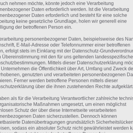
 Übersicht der
4 Bilder 1 Wort Lösungen für Schweden im
uch nehmen möchte, könnte jedoch eine Verarbeitung
nenbezogener Daten erforderlich werden. Ist die Verarbeitung
nenbezogener Daten erforderlich und besteht für eine solche
beitung keine gesetzliche Grundlage, holen wir generell eine
lligung der betroffenen Person ein.
erarbeitung personenbezogener Daten, beispielsweise des Na
nschrift, E-Mail-Adresse oder Telefonnummer einer betroffenen
n, erfolgt stets im Einklang mit der Datenschutz-Grundverordnu
n Übereinstimmung mit den für uns geltenden landesspezifisch
schutzbestimmungen. Mittels dieser Datenschutzerklärung mö
 Unternehmen die Öffentlichkeit über Art, Umfang und Zweck de
rhobenen, genutzten und verarbeiteten personenbezogenen Da
mieren. Ferner werden betroffene Personen mittels dieser
schutzerklärung über die ihnen zustehenden Rechte aufgeklärt
aben als für die Verarbeitung Verantwortlicher zahlreiche techn
rganisatorische Maßnahmen umgesetzt, um einen möglichst
nlosen Schutz der über diese Internetseite verarbeiteten
urze Begriffserklärung z
nenbezogenen Daten sicherzustellen. Dennoch können
netbasierte Datenübertragungen grundsätzlich Sicherheitslücke
over
isen, sodass ein absoluter Schutz nicht gewährleistet werden k