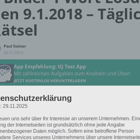
en 9.1.2018 – Tägli
ätsel
Paul Stelzer
09.11.2019
App Empfehlung: IQ Test App
Mit zahlreichen Aufgaben zum Knobeln und Üben
JETZT KOSTENLOS HERUNTERLADEN
enschutzerklärung
 Lösung für das tägliche Rätsel zu Schweden im Januar 201
: 29.11.2025
 9.1.2018 lautet:
reuen uns sehr über Ihr Interesse an unserem Unternehmen. Ein
ng der Internetseiten ist grundsätzlich ohne jede Angabe
COVER
nenbezogener Daten möglich. Sofern eine betroffene Person
dere Services unseres Unternehmens über unsere Internetseite