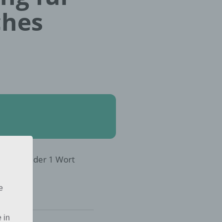
ches
8 in 4 Bilder 1 Wort
e
 in