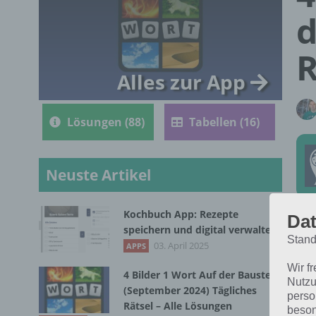
d
R
Alles zur App
Lösungen (88)
Tabellen (16)
Neuste Artikel
Kochbuch App: Rezepte
Dat
Die
speichern und digital verwalten
Stand
vom
03. April 2025
APPS
Wir f
4 Bilder 1 Wort Auf der Baustelle
Nutzu
(September 2024) Tägliches
perso
Rätsel – Alle Lösungen
beson