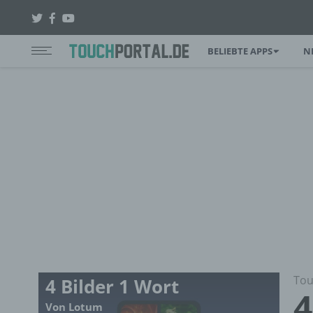
BELIEBTE APPS
N
Tou
4 Bilder 1 Wort
4
Von Lotum