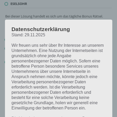
ESELSOHR
Bei dieser Lösung handelt es sich um das tägliche Bonus Rätsel.
Nachfolgend haben wir noch die Links beispielsweise zum täglichen
Rätsel und was 2018 gesucht war:
Datenschutzerklärung
Stand: 29.11.2025
Tägliches Rätsel:
Zur Lösung vom 8.8.2019
Wir freuen uns sehr über Ihr Interesse an unserem
Rätsel aus dem Jahr 2018:
Schau mal, was vor einem Jahr, am
Unternehmen. Eine Nutzung der Internetseiten ist
8.8.2018, als Lösung gesucht war
grundsätzlich ohne jede Angabe
personenbezogener Daten möglich. Sofern eine
Zur Übersicht
:
4 Bilder 1 Wort Lösungen zu Singapur im August
betroffene Person besondere Services unseres
2019
!
Unternehmens über unsere Internetseite in
Anspruch nehmen möchte, könnte jedoch eine
Verarbeitung personenbezogener Daten
erforderlich werden. Ist die Verarbeitung
personenbezogener Daten erforderlich und
besteht für eine solche Verarbeitung keine
gesetzliche Grundlage, holen wir generell eine
Einwilligung der betroffenen Person ein.