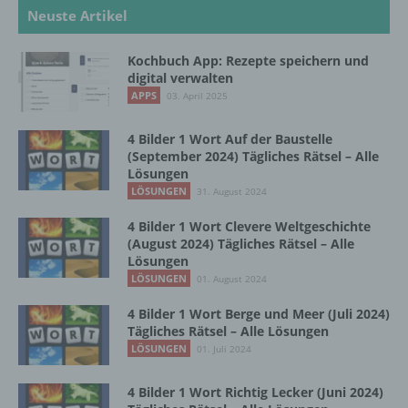
Neuste Artikel
b) betroffene Person
Kochbuch App: Rezepte speichern und
digital verwalten
Betroffene Person ist jede identifizierte oder
APPS
03. April 2025
identifizierbare natürliche Person, deren
personenbezogene Daten von dem für die
Verarbeitung Verantwortlichen verarbeitet
4 Bilder 1 Wort Auf der Baustelle
werden.
(September 2024) Tägliches Rätsel – Alle
Lösungen
LÖSUNGEN
31. August 2024
c) Verarbeitung
4 Bilder 1 Wort Clevere Weltgeschichte
(August 2024) Tägliches Rätsel – Alle
Verarbeitung ist jeder mit oder ohne Hilfe
Lösungen
automatisierter Verfahren ausgeführte
LÖSUNGEN
01. August 2024
Vorgang oder jede solche Vorgangsreihe im
4 Bilder 1 Wort Berge und Meer (Juli 2024)
Zusammenhang mit personenbezogenen
Tägliches Rätsel – Alle Lösungen
Daten wie das Erheben, das Erfassen, die
LÖSUNGEN
Organisation, das Ordnen, die Speicherung,
01. Juli 2024
die Anpassung oder Veränderung, das
Auslesen, das Abfragen, die Verwendung,
4 Bilder 1 Wort Richtig Lecker (Juni 2024)
die Offenlegung durch Übermittlung,