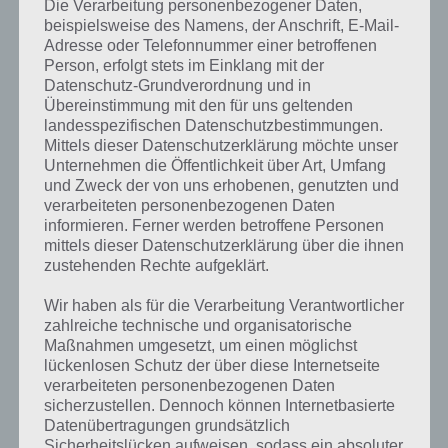
Die Verarbeitung personenbezogener Daten,
beispielsweise des Namens, der Anschrift, E-Mail-
Adresse oder Telefonnummer einer betroffenen
Person, erfolgt stets im Einklang mit der
Datenschutz-Grundverordnung und in
Übereinstimmung mit den für uns geltenden
landesspezifischen Datenschutzbestimmungen.
Mittels dieser Datenschutzerklärung möchte unser
Unternehmen die Öffentlichkeit über Art, Umfang
und Zweck der von uns erhobenen, genutzten und
verarbeiteten personenbezogenen Daten
informieren. Ferner werden betroffene Personen
mittels dieser Datenschutzerklärung über die ihnen
zustehenden Rechte aufgeklärt.
Wir haben als für die Verarbeitung Verantwortlicher
zahlreiche technische und organisatorische
Kurze Begriffserklärung zur Lösung
Maßnahmen umgesetzt, um einen möglichst
Eselsohr
lückenlosen Schutz der über diese Internetseite
verarbeiteten personenbezogenen Daten
sicherzustellen. Dennoch können Internetbasierte
Eselsohr ist die Lösung für das tägliche Bonus Rätsel am 8.8.2019 in 4
Datenübertragungen grundsätzlich
Bilder 1 Wort, doch welche Bedeutung hat dieses eigentlich und was
Sicherheitslücken aufweisen, sodass ein absoluter