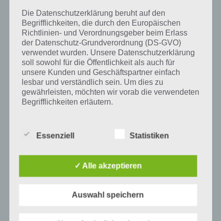
vorkam, ist in das Weltall entwichen. Zumeist wird Neon in der
Erdatmosphäre vorzufinden. Lediglich in einer geringen Menge ist
Die Datenschutzerklärung beruht auf den
das Edelgas in Gesteinen vorzufinden.
Begrifflichkeiten, die durch den Europäischen
Richtlinien- und Verordnungsgeber beim Erlass
der Datenschutz-Grundverordnung (DS-GVO)
verwendet wurden. Unsere Datenschutzerklärung
soll sowohl für die Öffentlichkeit als auch für
Auf WhatsApp teilen
Teilen auf Facebook
unsere Kunden und Geschäftspartner einfach
lesbar und verständlich sein. Um dies zu
Tweet auf Twitter
gewährleisten, möchten wir vorab die verwendeten
Begrifflichkeiten erläutern.
Wir verwenden in dieser Datenschutzerklärung
unter anderem die folgenden Begriffe:
Mehr Artikel hier auf Touchportal
Essenziell
Statistiken
✓ Alle akzeptieren
a) personenbezogene Daten
Personenbezogene Daten sind alle
Auswahl speichern
Informationen, die sich auf eine identifizierte
oder identifizierbare natürliche Person (im
Folgenden „betroffene Person") beziehen.