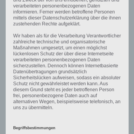
verarbeiteten personenbezogenen Daten
kurze Begriffserklärung!
informieren. Ferner werden betroffene Personen
mittels dieser Datenschutzerklärung über die ihnen
Neon ist ein chemisches Element, ist farblos und geruchlos. Zum
zustehenden Rechte aufgeklärt.
Einsatz kommt es beispielsweise in Leuchtröhren und Glimmlampen
und dient dort als Füllgas. Durch Gasentladungen wird dieses zum
Wir haben als für die Verarbeitung Verantwortlicher
Leuchten angeregt.
zahlreiche technische und organisatorische
Maßnahmen umgesetzt, um einen möglichst
Neon und seine Leitfähigkeit
lückenlosen Schutz der über diese Internetseite
verarbeiteten personenbezogenen Daten
Neon ist kein guter Leiter, außer das Gas wird unmittelbar in
sicherzustellen. Dennoch können Internetbasierte
Datenübertragungen grundsätzlich
Gasentladungsröhren gegeben. Neon erzeugt ein Licht aus den
Sicherheitslücken aufweisen, sodass ein absoluter
Farben orange sowie rot. Bei einer Zimmertemperatur von 20 Grad
Schutz nicht gewährleistet werden kann. Aus
Celsius löst ein Liter Wasser genau 10,4 Milliliter Neogas aus,. Eine
diesem Grund steht es jeder betroffenen Person
Absorbierung ist möglich, wenn tiefe Temperaturen vorhanden sind.
frei, personenbezogene Daten auch auf
Dieser Vorgang kann durch aktive Holzkohle aktiviert werden.
alternativen Wegen, beispielsweise telefonisch, an
uns zu übermitteln.
Das Universum und das Edelgas Neon
Im Universum ist das häufigste vorkommende Element Neon. Auf
der Erde ist Neon selten. Der größte Teil, welcher auf der Erde
Begriffsbestimmungen