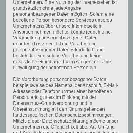
Unternehmen. Eine Nutzung der Internetseiten ist
grundsätzlich ohne jede Angabe
personenbezogener Daten möglich. Sofern eine
betroffene Person besondere Services unseres
Unternehmens über unsere Internetseite in
Anspruch nehmen möchte, könnte jedoch eine
Verarbeitung personenbezogener Daten
erforderlich werden. Ist die Verarbeitung
personenbezogener Daten erforderlich und
besteht für eine solche Verarbeitung keine
gesetzliche Grundlage, holen wir generell eine
Einwilligung der betroffenen Person ein.
Die Verarbeitung personenbezogener Daten,
beispielsweise des Namens, der Anschrift, E-Mail-
Adresse oder Telefonnummer einer betroffenen
Person, erfolgt stets im Einklang mit der
Kurze Begriffserklärung zur Lösung Neon
Datenschutz-Grundverordnung und in
Übereinstimmung mit den für uns geltenden
Neon ist die Lösung für das tägliche Bonus Rätsel am 8.7.2021 in 4
landesspezifischen Datenschutzbestimmungen.
Bilder 1 Wort, doch welche Bedeutung hat dieses eigentlich und was
Mittels dieser Datenschutzerklärung möchte unser
gibt es dazu zu wissen? Passt das Wort auch zu Sommersport? Zu
Unternehmen die Öffentlichkeit über Art, Umfang
bestimmten Lösungen präsentieren wir daher auch immer eine
und Zweck der von uns erhobenen, genutzten und