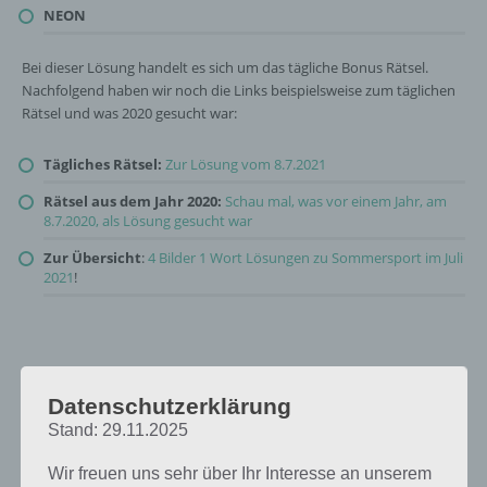
NEON
Bei dieser Lösung handelt es sich um das tägliche Bonus Rätsel.
Nachfolgend haben wir noch die Links beispielsweise zum täglichen
Rätsel und was 2020 gesucht war:
Tägliches Rätsel:
Zur Lösung vom 8.7.2021
Rätsel aus dem Jahr 2020:
Schau mal, was vor einem Jahr, am
8.7.2020, als Lösung gesucht war
Zur Übersicht
:
4 Bilder 1 Wort Lösungen zu Sommersport im Juli
2021
!
Datenschutzerklärung
Stand: 29.11.2025
Wir freuen uns sehr über Ihr Interesse an unserem