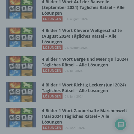
4 Bilder 1 Wort Auf der Baustelle
Einschränkung der Verarbeitung ist die
(September 2024) Tägliches Rätsel – Alle
Markierung gespeicherter
Lösungen
personenbezogener Daten mit dem Ziel, ihre
LÖSUNGEN
31. August 2024
künftige Verarbeitung einzuschränken.
4 Bilder 1 Wort Clevere Weltgeschichte
(August 2024) Tägliches Rätsel – Alle
e) Profiling
Lösungen
LÖSUNGEN
01. August 2024
Profiling ist jede Art der automatisierten
4 Bilder 1 Wort Berge und Meer (Juli 2024)
Verarbeitung personenbezogener Daten, die
Tägliches Rätsel – Alle Lösungen
darin besteht, dass diese
LÖSUNGEN
01. Juli 2024
personenbezogenen Daten verwendet
werden, um bestimmte persönliche Aspekte,
die sich auf eine natürliche Person beziehen,
4 Bilder 1 Wort Richtig Lecker (Juni 2024)
zu bewerten, insbesondere, um Aspekte
Tägliches Rätsel – Alle Lösungen
bezüglich Arbeitsleistung, wirtschaftlicher
LÖSUNGEN
01. Juni 2024
Lage, Gesundheit, persönlicher Vorlieben,
Interessen, Zuverlässigkeit, Verhalten,
4 Bilder 1 Wort Zauberhafte Märchenwelt
Aufenthaltsort oder Ortswechsel dieser
(Mai 2024) Tägliches Rätsel – Alle
natürlichen Person zu analysieren oder
Lösungen
vorherzusagen.
LÖSUNGEN
29. April 2024