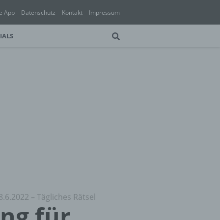
e App
Datenschutz
Kontakt
Impressum
IALS
8.6.2022 – Tägliches Rätsel
ung für