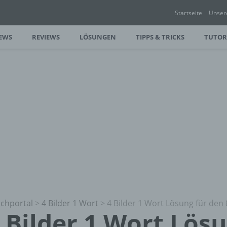
Startseite
Unser
EWS
REVIEWS
LÖSUNGEN
TIPPS & TRICKS
TUTOR
chportal
>
4 Bilder 1 Wort
>
4 Bilder 1 Wort Lösung für den 
 Bilder 1 Wort Lös