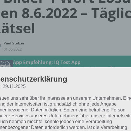
en 8.6.2022 – Tägli
ätsel
Paul Stelzer
01.06.2022
App Empfehlung: IQ Test App
Mit zahlreichen Aufgaben zum Knobeln und Üben
JETZT KOSTENLOS HERUNTERLADEN
enschutzerklärung
: 29.11.2025
 Lösung für das tägliche Rätsel vom 8.6.2022 zu Im Land d
reuen uns sehr über Ihr Interesse an unserem Unternehmen. Ein
4 Bilder 1 Wort. Wenn du dort aktuell feststeckst, hier die 
ng der Internetseiten ist grundsätzlich ohne jede Angabe
nenbezogener Daten möglich. Sofern eine betroffene Person
dere Services unseres Unternehmens über unsere Internetseite
RITTER
uch nehmen möchte, könnte jedoch eine Verarbeitung
nenbezogener Daten erforderlich werden. Ist die Verarbeitung