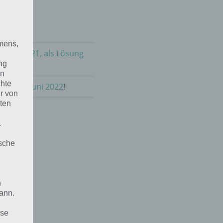
mens,
m Juni 2021, als Lösung
ng
en
chte
asie im Juni 2022
!
r von
ten
.
ische
n
ann.
ise