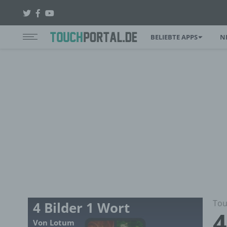
BELIEBTE APPS
N
Tou
4 Bilder 1 Wort
4
Von Lotum