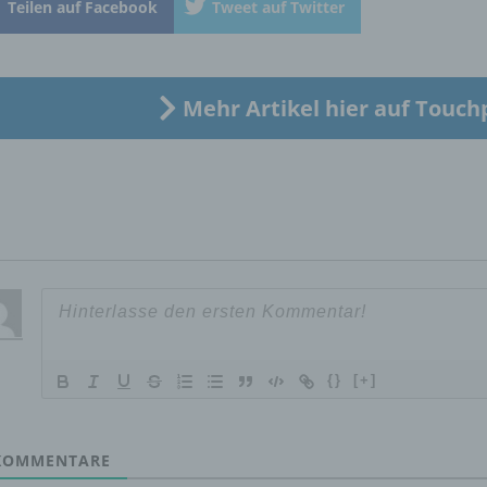
Teilen auf Facebook
Tweet auf Twitter
„betroffene Person") beziehen. Als identifizierbar wird eine natü
Person angesehen, die direkt oder indirekt, insbesondere mittel
Zuordnung zu einer Kennung wie einem Namen, zu einer
Kennnummer, zu Standortdaten, zu einer Online-Kennung oder
einem oder mehreren besonderen Merkmalen, die Ausdruck de
Mehr Artikel hier auf Touch
physischen, physiologischen, genetischen, psychischen,
wirtschaftlichen, kulturellen oder sozialen Identität dieser natür
Person sind, identifiziert werden kann.
b) betroffene Person
Betroffene Person ist jede identifizierte oder identifizierbare
natürliche Person, deren personenbezogene Daten von dem für
Verarbeitung Verantwortlichen verarbeitet werden.
{}
[+]
c) Verarbeitung
OMMENTARE
Verarbeitung ist jeder mit oder ohne Hilfe automatisierter Verfa