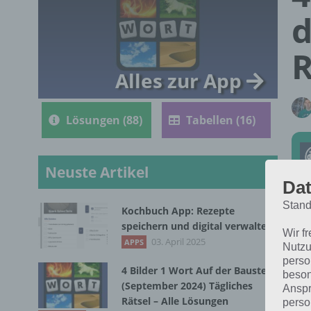
d
R
Alles zur App
Lösungen (88)
Tabellen (16)
Neuste Artikel
Dat
Stand
Kochbuch App: Rezepte
Die
speichern und digital verwalten
Wir f
in 
03. April 2025
APPS
Nutzu
perso
4 Bilder 1 Wort Auf der Baustelle
beson
(September 2024) Tägliches
Anspr
Rätsel – Alle Lösungen
perso