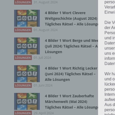
31. August 2024
Du 
perso
LÖSUNGEN
Verar
Einwi
4 Bilder 1 Wort Clevere
Weltgeschichte (August 2024)
Die V
Tägliches Rätsel – Alle Lösungen
der A
01. August 2024
LÖSUNGEN
Perso
und i
4 Bilder 1 Wort Berge und Meer
Daten
(Juli 2024) Tägliches Rätsel – Alle
unser
Lösungen
uns e
01. Juli 2024
LÖSUNGEN
infor
Daten
4 Bilder 1 Wort Richtig Lecker
(Juni 2024) Tägliches Rätsel –
Wir h
und o
Alle Lösungen
lücke
01. Juni 2024
LÖSUNGEN
perso
Inter
4 Bilder 1 Wort Zauberhafte
aufwe
Märchenwelt (Mai 2024)
Aus d
Tägliches Rätsel – Alle Lösungen
perso
29. April 2024
LÖSUNGEN
telef