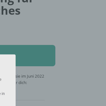
ches
er Fantasie im Juni 2022
e
Lösung für dich:
 in