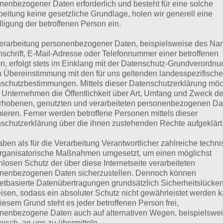
suchst eine andere Lösung?
nenbezogener Daten erforderlich und besteht für eine solche
beitung keine gesetzliche Grundlage, holen wir generell eine
lligung der betroffenen Person ein.
Tägliches BONUS Rätsel:
Zur Lösung vom 8.6.2022
erarbeitung personenbezogener Daten, beispielsweise des Na
Rätsel aus dem Jahr 2021:
Schau mal, was vor einem Jahr, i
nschrift, E-Mail-Adresse oder Telefonnummer einer betroffenen
n, erfolgt stets im Einklang mit der Datenschutz-Grundverordnu
gesucht war
n Übereinstimmung mit den für uns geltenden landesspezifisch
schutzbestimmungen. Mittels dieser Datenschutzerklärung mö
Zur Übersicht
:
4 Bilder 1 Wort Lösungen zu Im Land der Fant
 Unternehmen die Öffentlichkeit über Art, Umfang und Zweck de
rhobenen, genutzten und verarbeiteten personenbezogenen Da
mieren. Ferner werden betroffene Personen mittels dieser
schutzerklärung über die ihnen zustehenden Rechte aufgeklärt
aben als für die Verarbeitung Verantwortlicher zahlreiche techn
rganisatorische Maßnahmen umgesetzt, um einen möglichst
nlosen Schutz der über diese Internetseite verarbeiteten
nenbezogenen Daten sicherzustellen. Dennoch können
netbasierte Datenübertragungen grundsätzlich Sicherheitslücke
isen, sodass ein absoluter Schutz nicht gewährleistet werden k
iesem Grund steht es jeder betroffenen Person frei,
nenbezogene Daten auch auf alternativen Wegen, beispielswe
onisch, an uns zu übermitteln.