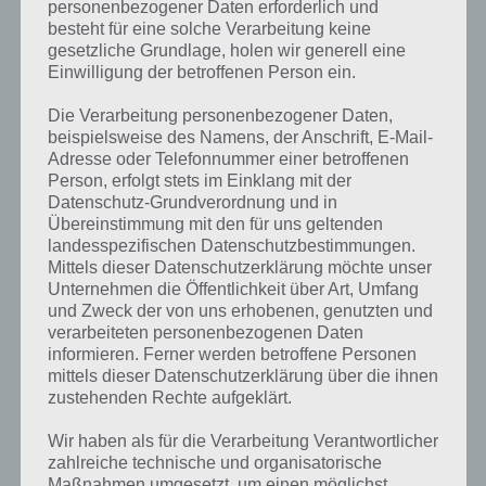
personenbezogener Daten erforderlich und
besteht für eine solche Verarbeitung keine
gesetzliche Grundlage, holen wir generell eine
Einwilligung der betroffenen Person ein.
Die Verarbeitung personenbezogener Daten,
beispielsweise des Namens, der Anschrift, E-Mail-
Adresse oder Telefonnummer einer betroffenen
Person, erfolgt stets im Einklang mit der
Datenschutz-Grundverordnung und in
Übereinstimmung mit den für uns geltenden
landesspezifischen Datenschutzbestimmungen.
Mittels dieser Datenschutzerklärung möchte unser
Kurze Begriffserklärung zur Lösung
Unternehmen die Öffentlichkeit über Art, Umfang
und Zweck der von uns erhobenen, genutzten und
Plätzchen
verarbeiteten personenbezogenen Daten
informieren. Ferner werden betroffene Personen
Plätzchen ist die Lösung für das tägliche Rätsel am 8.12.2022 in 4
mittels dieser Datenschutzerklärung über die ihnen
Bilder 1 Wort, doch welche Bedeutung hat dieses eigentlich und was
zustehenden Rechte aufgeklärt.
gibt es dazu zu wissen? Passt das Wort auch zu Winterzauber? Zu
bestimmten Lösungen präsentieren wir daher auch immer eine
Wir haben als für die Verarbeitung Verantwortlicher
kurze Begriffserklärung!
zahlreiche technische und organisatorische
Maßnahmen umgesetzt, um einen möglichst