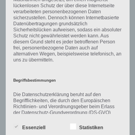
lückenlosen Schutz der über diese Internetseite
Zu Plätzchen haben wir zunächst keine weiteren Informationen
verarbeiteten personenbezogenen Daten
parat!
sicherzustellen. Dennoch können Internetbasierte
Datenübertragungen grundsätzlich
Sicherheitslücken aufweisen, sodass ein absoluter
Schutz nicht gewährleistet werden kann. Aus
diesem Grund steht es jeder betroffenen Person
Auf WhatsApp teilen
Teilen auf Facebook
frei, personenbezogene Daten auch auf
alternativen Wegen, beispielsweise telefonisch, an
Tweet auf Twitter
uns zu übermitteln.
Begriffsbestimmungen
Mehr Artikel hier auf Touchportal
Die Datenschutzerklärung beruht auf den
Begrifflichkeiten, die durch den Europäischen
Richtlinien- und Verordnungsgeber beim Erlass
der Datenschutz-Grundverordnung (DS-GVO)
verwendet wurden. Unsere Datenschutzerklärung
soll sowohl für die Öffentlichkeit als auch für
Essenziell
Statistiken
unsere Kunden und Geschäftspartner einfach