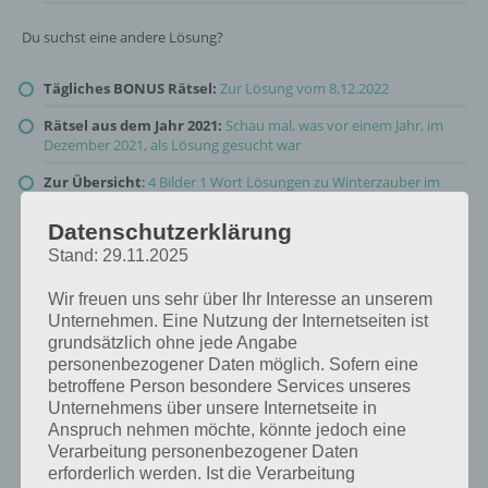
Du suchst eine andere Lösung?
Tägliches BONUS Rätsel:
Zur Lösung vom 8.12.2022
Rätsel aus dem Jahr 2021:
Schau mal, was vor einem Jahr, im
Dezember 2021, als Lösung gesucht war
Zur Übersicht
:
4 Bilder 1 Wort Lösungen zu Winterzauber im
Dezember 2022
!
Datenschutzerklärung
Stand: 29.11.2025
Wir freuen uns sehr über Ihr Interesse an unserem
Unternehmen. Eine Nutzung der Internetseiten ist
grundsätzlich ohne jede Angabe
personenbezogener Daten möglich. Sofern eine
betroffene Person besondere Services unseres
Unternehmens über unsere Internetseite in
Anspruch nehmen möchte, könnte jedoch eine
Verarbeitung personenbezogener Daten
erforderlich werden. Ist die Verarbeitung