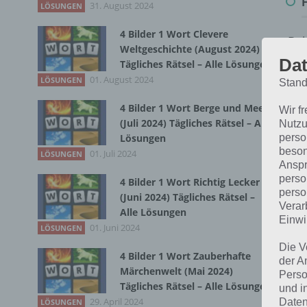
31. August 2024
LÖSUNGEN
4 Bilder 1 Wort Clevere
Bei
Weltgeschichte (August 2024)
wir
Dat
Tägliches Rätsel – Alle Lösungen
01. August 2024
LÖSUNGEN
Stand
T
4 Bilder 1 Wort Berge und Meer
Wir f
(Juli 2024) Tägliches Rätsel – Alle
Nutzu
Lösungen
perso
beson
01. Juli 2024
LÖSUNGEN
Anspr
perso
4 Bilder 1 Wort Richtig Lecker
perso
(Juni 2024) Tägliches Rätsel –
Verar
Alle Lösungen
Einwi
01. Juni 2024
LÖSUNGEN
Die V
4 Bilder 1 Wort Zauberhafte
der A
Märchenwelt (Mai 2024)
Perso
Tägliches Rätsel – Alle Lösungen
und i
29. April 2024
Daten
LÖSUNGEN