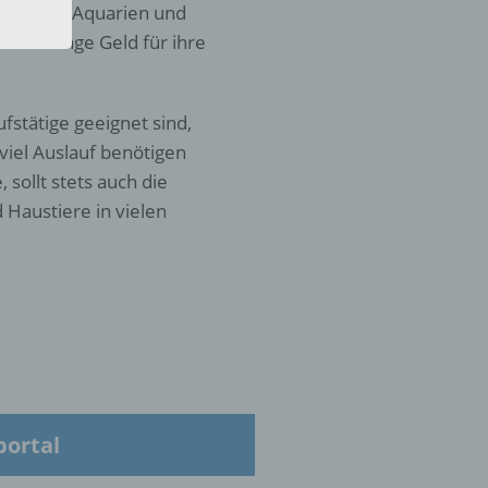
iervögel, Aquarien und
eine Menge Geld für ihre
fstätige geeignet sind,
 die
viel Auslauf benötigen
sollt stets auch die
 Haustiere in vielen
hren
en,
die
oder
tung.
portal