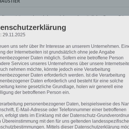
HAUSTIER
 dieser Lösung handelt es sich um das tägliche Bonus Rät
 noch die Links beispielsweise zum täglichen Rätsel und w
enschutzerklärung
: 29.11.2025
ägliches Rätsel:
Zur Lösung vom 8.12.2020
reuen uns sehr über Ihr Interesse an unserem Unternehmen. Ein
Rätsel aus dem Jahr 2019:
Schau mal, was vor einem Jahr, a
ng der Internetseiten ist grundsätzlich ohne jede Angabe
nenbezogener Daten möglich. Sofern eine betroffene Person
gesucht war
dere Services unseres Unternehmens über unsere Internetseite
uch nehmen möchte, könnte jedoch eine Verarbeitung
Zur Übersicht
:
4 Bilder 1 Wort Lösungen zu Weihnachten i
nenbezogener Daten erforderlich werden. Ist die Verarbeitung
nenbezogener Daten erforderlich und besteht für eine solche
beitung keine gesetzliche Grundlage, holen wir generell eine
lligung der betroffenen Person ein.
erarbeitung personenbezogener Daten, beispielsweise des Na
nschrift, E-Mail-Adresse oder Telefonnummer einer betroffenen
n, erfolgt stets im Einklang mit der Datenschutz-Grundverordnu
n Übereinstimmung mit den für uns geltenden landesspezifisch
schutzbestimmungen. Mittels dieser Datenschutzerklärung mö