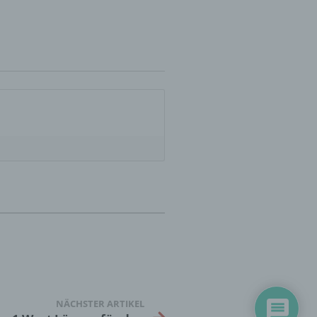
er
ung
hen,
ng,
essen,
ser
NÄCHSTER ARTIKEL