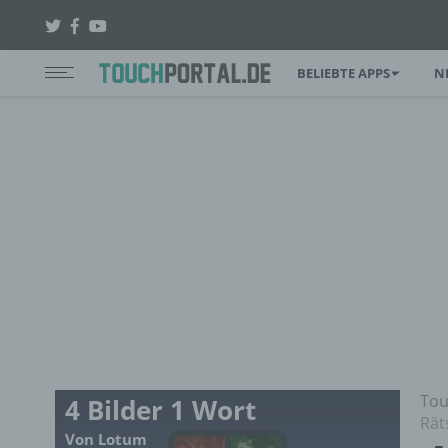
BELIEBTE APPS
N
Tou
4 Bilder 1 Wort
Rät
Von Lotum