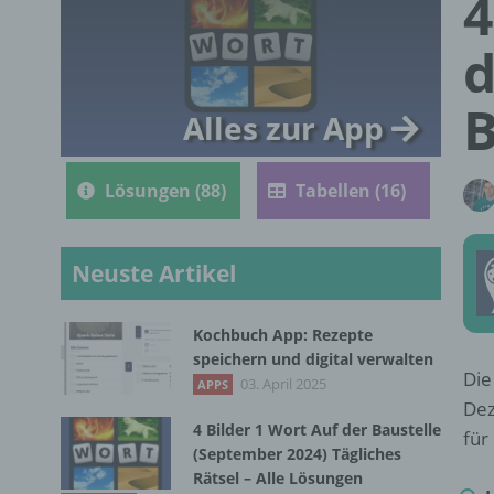
4
d
B
Alles zur App
Lösungen (88)
Tabellen (16)
Neuste Artikel
Kochbuch App: Rezepte
speichern und digital verwalten
Die
03. April 2025
APPS
Dez
4 Bilder 1 Wort Auf der Baustelle
für
(September 2024) Tägliches
Rätsel – Alle Lösungen