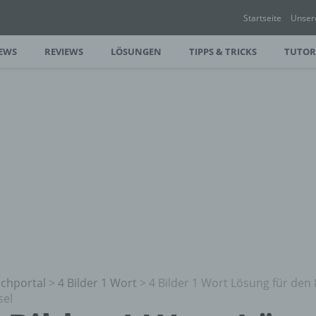
Startseite
Unser
EWS
REVIEWS
LÖSUNGEN
TIPPS & TRICKS
TUTOR
chportal
>
4 Bilder 1 Wort
>
4 Bilder 1 Wort Lösung für den 
sel