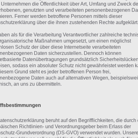
 Unternehmen die Öffentlichkeit über Art, Umfang und Zweck de
rhobenen, genutzten und verarbeiteten personenbezogenen Da
mieren. Ferner werden betroffene Personen mittels dieser
schutzerklärung über die ihnen zustehenden Rechte aufgeklärt
aben als für die Verarbeitung Verantwortlicher zahlreiche techn
rganisatorische Maßnahmen umgesetzt, um einen möglichst
nlosen Schutz der über diese Internetseite verarbeiteten
urze Begriffserklärung z
nenbezogenen Daten sicherzustellen. Dennoch können
netbasierte Datenübertragungen grundsätzlich Sicherheitslücke
isen, sodass ein absoluter Schutz nicht gewährleistet werden k
austier
iesem Grund steht es jeder betroffenen Person frei,
nenbezogene Daten auch auf alternativen Wegen, beispielswe
onisch, an uns zu übermitteln.
stier ist die Lösung für das tägliche Bonus Rätsel am 8.12.
h welche Bedeutung hat dieses eigentlich und was gibt es
iffsbestimmungen
 Wort auch zu Weihnachten? Zu bestimmten Lösungen prä
h immer eine kurze Begriffserklärung!
atenschutzerklärung beruht auf den Begrifflichkeiten, die durch
äischen Richtlinien- und Verordnungsgeber beim Erlass der
Beginn gleich mal eine Quizfrage: Weißt du, wieviele Haus
schutz-Grundverordnung (DS-GVO) verwendet wurden. Unser
t? Die Antwort: Über 31 Millionen! Überraschend oder? Be