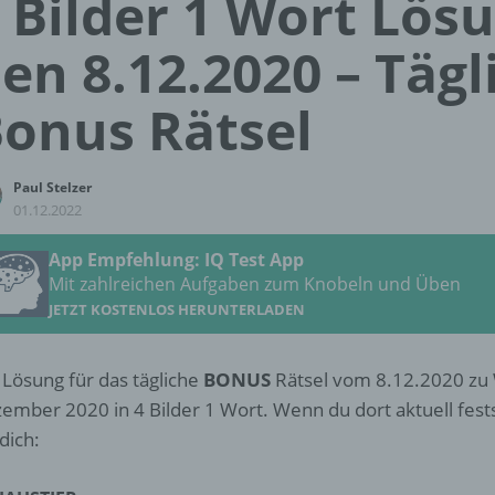
 Bilder 1 Wort Lös
en 8.12.2020 – Tägl
onus Rätsel
Paul Stelzer
01.12.2022
App Empfehlung: IQ Test App
Mit zahlreichen Aufgaben zum Knobeln und Üben
JETZT KOSTENLOS HERUNTERLADEN
 Lösung für das tägliche
BONUS
Rätsel vom 8.12.2020 zu
ember 2020 in 4 Bilder 1 Wort. Wenn du dort aktuell fests
 dich: