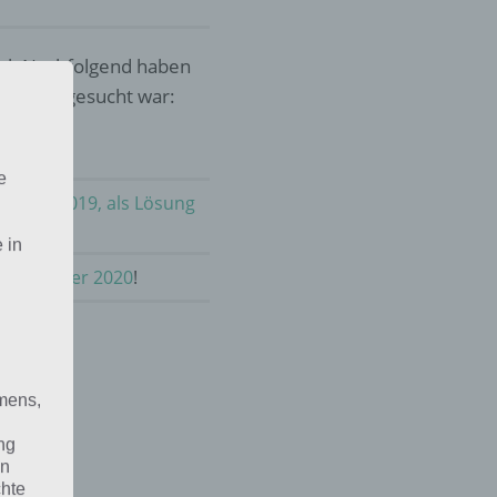
sel. Nachfolgend haben
as 2019 gesucht war:
e
m 8.12.2019, als Lösung
 in
m Dezember 2020
!
mens,
ng
en
chte