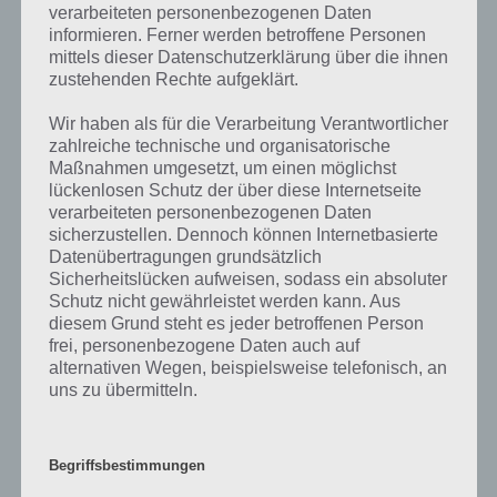
verarbeiteten personenbezogenen Daten
Auch wenn Graffiti kein deutsches Wort ist, so ist es im deutschen
informieren. Ferner werden betroffene Personen
Sprachgebrauch mittlerweile angekommen. So meint man damit ein
mittels dieser Datenschutzerklärung über die ihnen
Wandbild, wobei Graffiti meist auch negativ belastet und auch als
zustehenden Rechte aufgeklärt.
Wandschmiererei bezeichnet.
Wir haben als für die Verarbeitung Verantwortlicher
zahlreiche technische und organisatorische
“Graffito” kommt aus dem Italienischen und bedeutet in etwa “mit
Maßnahmen umgesetzt, um einen möglichst
einem Griffel kratzen”. Die ersten, urtümlichen Graffitis entstanden
lückenlosen Schutz der über diese Internetseite
schon im alten Ägypten. Das moderne Graffiti, wie wir es kennen,
verarbeiteten personenbezogenen Daten
entstand in den 1970er Jahren in New York. Obwohl zu diesem
sicherzustellen. Dennoch können Internetbasierte
Zeitpunkt die Spraydose schon seit Jahrzehnten erfunden war,
Datenübertragungen grundsätzlich
benutzten die ersten Graffiti-Künstler eher Marker und Filzstifte.
Sicherheitslücken aufweisen, sodass ein absoluter
Laut Duden ist statt Graffito auch Graffiti im Singular und Graffitis im
Schutz nicht gewährleistet werden kann. Aus
Plural möglich.
diesem Grund steht es jeder betroffenen Person
frei, personenbezogene Daten auch auf
Wie bereits erwähnt sind Graffiti meist illegal, denn diese werden auf
alternativen Wegen, beispielsweise telefonisch, an
Oberflächen durch verschiedene Techniken aufgebracht, meistens
uns zu übermitteln.
ohne Genehmigung, weshalb in der Graffiti-Szene mit Pseudonymen
gearbeitet wird. Graffiti ist sowohl Kunst, als auch Vandalismus, je
nach Blickwinkel der Person. Um erlaubtes Graffiti zu entfernen,
Begriffsbestimmungen
müssen jährlich hunderte Millionen Euro ausgegeben werden. Auch