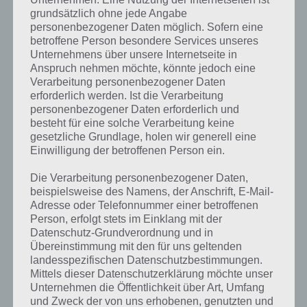
grundsätzlich ohne jede Angabe
personenbezogener Daten möglich. Sofern eine
betroffene Person besondere Services unseres
Unternehmens über unsere Internetseite in
Anspruch nehmen möchte, könnte jedoch eine
Verarbeitung personenbezogener Daten
erforderlich werden. Ist die Verarbeitung
personenbezogener Daten erforderlich und
besteht für eine solche Verarbeitung keine
gesetzliche Grundlage, holen wir generell eine
Einwilligung der betroffenen Person ein.
Die Verarbeitung personenbezogener Daten,
Kurze Begriffserklärung zur Lösung
beispielsweise des Namens, der Anschrift, E-Mail-
Graffiti
Adresse oder Telefonnummer einer betroffenen
Person, erfolgt stets im Einklang mit der
Datenschutz-Grundverordnung und in
Graffiti ist die Lösung für das tägliche Rätsel am 7.8.2021 in 4 Bilder 1
Übereinstimmung mit den für uns geltenden
Wort, doch welche Bedeutung hat dieses eigentlich und was gibt es
landesspezifischen Datenschutzbestimmungen.
dazu zu wissen? Passt das Wort auch zu Großstadtleben? Zu
Mittels dieser Datenschutzerklärung möchte unser
bestimmten Lösungen präsentieren wir daher auch immer eine
Unternehmen die Öffentlichkeit über Art, Umfang
kurze Begriffserklärung!
und Zweck der von uns erhobenen, genutzten und