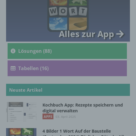
c) Verarbeitung
Verarbeitung ist jeder mit oder ohne Hilfe
Alles zur App
automatisierter Verfahren ausgeführte
Vorgang oder jede solche Vorgangsreihe im
Zusammenhang mit personenbezogenen
Lösungen (88)
Daten wie das Erheben, das Erfassen, die
Organisation, das Ordnen, die Speicherung,
die Anpassung oder Veränderung, das
Tabellen (16)
Auslesen, das Abfragen, die Verwendung,
die Offenlegung durch Übermittlung,
Verbreitung oder eine andere Form der
Bereitstellung, den Abgleich oder die
Neuste Artikel
Verknüpfung, die Einschränkung, das
Löschen oder die Vernichtung.
Kochbuch App: Rezepte speichern und
digital verwalten
APPS
03. April 2025
d) Einschränkung der Verarbeitung
4 Bilder 1 Wort Auf der Baustelle
Einschränkung der Verarbeitung ist die