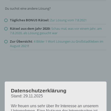
Du suchst eine andere Lösung?
Tägliches BONUS Rätsel:
Zur Lösung vom 7.8.2021
Rätsel aus dem Jahr 2020:
Schau mal, was vor einem Jahr, am
7.8.2020, als Lösung gesucht war
Zur Übersicht
:
4 Bilder 1 Wort Lösungen zu Großstadtleben im
August 2021
!
Datenschutzerklärung
Stand: 29.11.2025
Wir freuen uns sehr über Ihr Interesse an unserem
Unternehmen. Eine Nutzung der Internetseiten ist