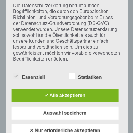
die Deutsche Bahn hat mit Graffiti zu kämpfen, denn dieses wird auf
Die Datenschutzerklärung beruht auf den
stehende Züge meist in der Nacht gesprüht und müssen dann erst
Begrifflichkeiten, die durch den Europäischen
wieder aufwendig gesäubert werden.
Richtlinien- und Verordnungsgeber beim Erlass
der Datenschutz-Grundverordnung (DS-GVO)
verwendet wurden. Unsere Datenschutzerklärung
soll sowohl für die Öffentlichkeit als auch für
Auf WhatsApp teilen
Teilen auf Facebook
unsere Kunden und Geschäftspartner einfach
lesbar und verständlich sein. Um dies zu
gewährleisten, möchten wir vorab die verwendeten
Tweet auf Twitter
Begrifflichkeiten erläutern.
Wir verwenden in dieser Datenschutzerklärung
unter anderem die folgenden Begriffe:
Essenziell
Statistiken
Mehr Artikel hier auf Touchportal
✓ Alle akzeptieren
a) personenbezogene Daten
Personenbezogene Daten sind alle
Auswahl speichern
Informationen, die sich auf eine identifizierte
oder identifizierbare natürliche Person (im
Folgenden „betroffene Person") beziehen.
✕ Nur erforderliche akzeptieren