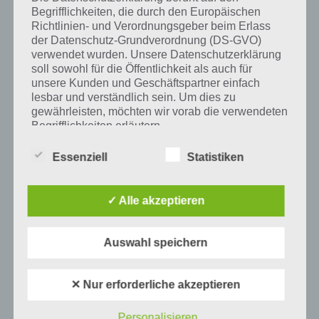
Begrifflichkeiten, die durch den Europäischen
Richtlinien- und Verordnungsgeber beim Erlass
der Datenschutz-Grundverordnung (DS-GVO)
Auf WhatsApp teilen
Teilen auf Facebook
verwendet wurden. Unsere Datenschutzerklärung
soll sowohl für die Öffentlichkeit als auch für
unsere Kunden und Geschäftspartner einfach
Tweet auf Twitter
lesbar und verständlich sein. Um dies zu
gewährleisten, möchten wir vorab die verwendeten
Begrifflichkeiten erläutern.
Mehr Artikel hier auf Touchportal
Wir verwenden in dieser Datenschutzerklärung
Essenziell
Statistiken
unter anderem die folgenden Begriffe:
✓ Alle akzeptieren
a) personenbezogene Daten
Auswahl speichern
Personenbezogene Daten sind alle
Informationen, die sich auf eine identifizierte
oder identifizierbare natürliche Person (im
✕ Nur erforderliche akzeptieren
Folgenden „betroffene Person") beziehen.
Als identifizierbar wird eine natürliche
Personalisieren