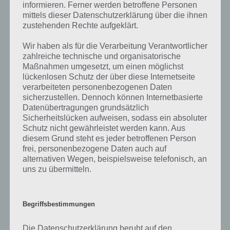
informieren. Ferner werden betroffene Personen
mittels dieser Datenschutzerklärung über die ihnen
Bei einem Rennen handelt es sich um den Wettstreit, wer der
zustehenden Rechte aufgeklärt.
schnellere ist. Dabei kann es sich um ein Autorennen handeln, aber
auch das Laufen gegen einen anderen wird ebenfalls als ein Rennen
Wir haben als für die Verarbeitung Verantwortlicher
bezeichnet. Das Verb Rennen hingegen kann auch als schnelles
zahlreiche technische und organisatorische
laufen bezeichnet werden.
Maßnahmen umgesetzt, um einen möglichst
lückenlosen Schutz der über diese Internetseite
Das Nomen hat keine andere Form der Mehrzahl. Somit: das oder
verarbeiteten personenbezogenen Daten
die Rennen. Synonyme des Wortes sind beispielsweise Wettlauf oder
sicherzustellen. Dennoch können Internetbasierte
Laufen. Als Gegenwort oder Gegenteil kann das Wort Gehen
Datenübertragungen grundsätzlich
verstanden werden. Eine bekannte Redewendung ist zudem “das
Sicherheitslücken aufweisen, sodass ein absoluter
Rennen machen”. Diese bedeutet, dass eine Person oder ein Tier im
Schutz nicht gewährleistet werden kann. Aus
Begriff ist, in die Zielgerade einzulaufen. Beispiel beim Pferderennen:
diesem Grund steht es jeder betroffenen Person
“Goldstar macht das Rennen und beschert seinem Besitzer das
frei, personenbezogene Daten auch auf
Preisgeld von 10.000 Euro”. Der Begriff ist darüber hinaus ein
alternativen Wegen, beispielsweise telefonisch, an
Familienname. Wie etwa Peter von der Rennen (1607-1669), der als
uns zu übermitteln.
deutscher Goldschmied bekannt war. Eine ebenso bekannte
Persönlichkeit ist Ludwig Rennen, der im 19. Jahrhundert ein
preußischer Landrat und Verwaltungsdirektor war. Der Begriff wird
Begriffsbestimmungen
im heutigen Sprachgebrauch sehr häufig verwendet, die Aussprache
nach dem internationalen phonetischen Alphabet lautet: [‘?en?n].
Die Datenschutzerklärung beruht auf den