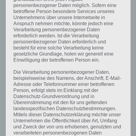
personenbezogener Daten möglich. Sofern eine
betroffene Person besondere Services unseres
Unternehmens über unsere Internetseite in
Anspruch nehmen möchte, könnte jedoch eine
Verarbeitung personenbezogener Daten
erforderlich werden. Ist die Verarbeitung
personenbezogener Daten erforderlich und
besteht für eine solche Verarbeitung keine
gesetzliche Grundlage, holen wir generell eine
Einwilligung der betroffenen Person ein.
Die Verarbeitung personenbezogener Daten,
beispielsweise des Namens, der Anschrift, E-Mail-
Kurze Begriffserklärung zur Lösung
Adresse oder Telefonnummer einer betroffenen
Rennen
Person, erfolgt stets im Einklang mit der
Datenschutz-Grundverordnung und in
Übereinstimmung mit den für uns geltenden
Rennen ist die Lösung für das tägliche Rätsel am 7.7.2021 in 4 Bilder 1
landesspezifischen Datenschutzbestimmungen.
Wort, doch welche Bedeutung hat dieses eigentlich und was gibt es
Mittels dieser Datenschutzerklärung möchte unser
dazu zu wissen? Passt das Wort auch zu Sommersport? Zu
Unternehmen die Öffentlichkeit über Art, Umfang
bestimmten Lösungen präsentieren wir daher auch immer eine
und Zweck der von uns erhobenen, genutzten und
kurze Begriffserklärung!
verarbeiteten personenbezogenen Daten