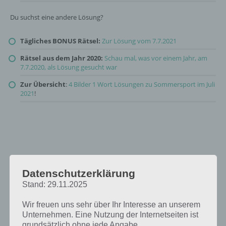
Du suchst eine andere Lösung?
Tägliches BONUS Rätsel:
Zur Lösung vom 7.7.2021
Rätsel aus dem Jahr 2020:
Schau mal, was vor einem Jahr, am
7.7.2020, als Lösung gesucht war
Zur Übersicht
:
4 Bilder 1 Wort Lösungen zu Sommersport im Juli
2021
!
Datenschutzerklärung
Stand: 29.11.2025
Wir freuen uns sehr über Ihr Interesse an unserem
Unternehmen. Eine Nutzung der Internetseiten ist
grundsätzlich ohne jede Angabe