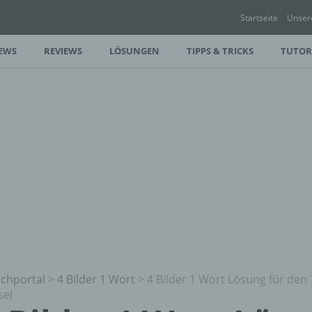
Startseite
Unser
EWS
REVIEWS
LÖSUNGEN
TIPPS & TRICKS
TUTOR
chportal
>
4 Bilder 1 Wort
>
4 Bilder 1 Wort Lösung für den 
sel