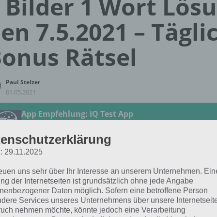
 Bilder 1 Wort Lös
en 7.5.2021 – Tägli
onus Rätsel
Paul Stelzer
01.05.2021
App Empfehlung: IQ Test App
Mit zahlreichen Aufgaben zum Knobeln und Üben
JETZT KOSTENLOS HERUNTERLADEN
enschutzerklärung
: 29.11.2025
 Lösung für das tägliche
BONUS
Rätsel vom 7.5.2021 zu L
reuen uns sehr über Ihr Interesse an unserem Unternehmen. Ein
ilder 1 Wort. Wenn du dort aktuell feststeckst, hier die Lös
ng der Internetseiten ist grundsätzlich ohne jede Angabe
nenbezogener Daten möglich. Sofern eine betroffene Person
dere Services unseres Unternehmens über unsere Internetseite
ACKER
uch nehmen möchte, könnte jedoch eine Verarbeitung