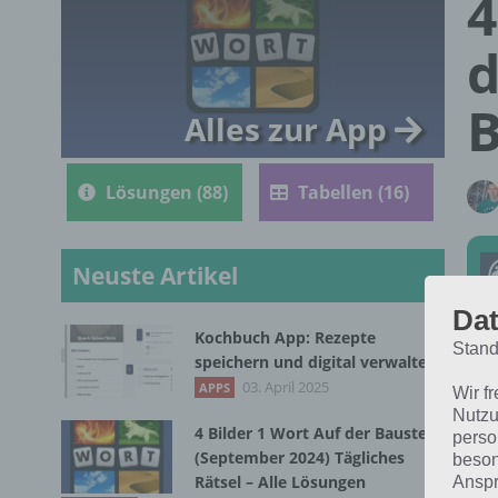
4
d
B
Alles zur App
Lösungen (88)
Tabellen (16)
Neuste Artikel
Dat
Kochbuch App: Rezepte
Stand
speichern und digital verwalten
Die
03. April 2025
APPS
Wir f
4 B
Nutzu
4 Bilder 1 Wort Auf der Baustelle
perso
(September 2024) Tägliches
beson
Rätsel – Alle Lösungen
Anspr