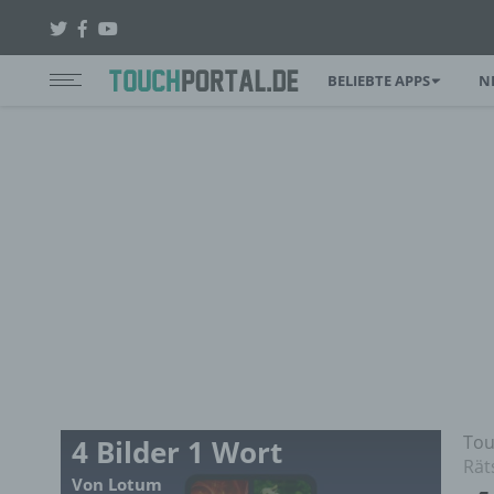
BELIEBTE APPS
N
Tou
4 Bilder 1 Wort
Rät
Von Lotum