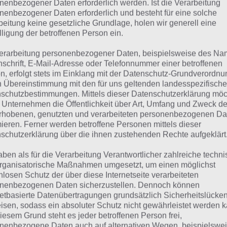
nenbezogener Daten erforderlich werden. Ist die Verarbeitung
nenbezogener Daten erforderlich und besteht für eine solche
 dieser Lösung handelt es sich um das tägliche Bonus Rät
beitung keine gesetzliche Grundlage, holen wir generell eine
 noch die Links beispielsweise zum täglichen Rätsel und w
lligung der betroffenen Person ein.
erarbeitung personenbezogener Daten, beispielsweise des Na
ägliches Rätsel:
Zur Lösung vom 7.5.2021
nschrift, E-Mail-Adresse oder Telefonnummer einer betroffenen
n, erfolgt stets im Einklang mit der Datenschutz-Grundverordnu
Rätsel aus dem Jahr 2020:
Schau mal, was vor einem Jahr, a
n Übereinstimmung mit den für uns geltenden landesspezifisch
gesucht war
schutzbestimmungen. Mittels dieser Datenschutzerklärung mö
 Unternehmen die Öffentlichkeit über Art, Umfang und Zweck de
Zur Übersicht
:
4 Bilder 1 Wort Lösungen zu Landleben im M
rhobenen, genutzten und verarbeiteten personenbezogenen Da
mieren. Ferner werden betroffene Personen mittels dieser
schutzerklärung über die ihnen zustehenden Rechte aufgeklärt
aben als für die Verarbeitung Verantwortlicher zahlreiche techn
rganisatorische Maßnahmen umgesetzt, um einen möglichst
nlosen Schutz der über diese Internetseite verarbeiteten
nenbezogenen Daten sicherzustellen. Dennoch können
netbasierte Datenübertragungen grundsätzlich Sicherheitslücke
isen, sodass ein absoluter Schutz nicht gewährleistet werden k
iesem Grund steht es jeder betroffenen Person frei,
nenbezogene Daten auch auf alternativen Wegen, beispielswe