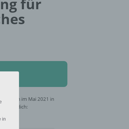
ung für
ches
andleben im Mai 2021 in
e
ung für dich:
 in