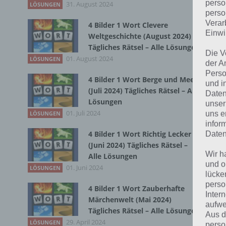
perso
31. August 2024
LÖSUNGEN
perso
Bei
Verar
4 Bilder 1 Wort Clevere
wir
Einwi
Weltgeschichte (August 2024)
Tägliches Rätsel – Alle Lösungen
Die V
T
01. August 2024
LÖSUNGEN
der A
Perso
4 Bilder 1 Wort Berge und Meer
und i
(Juli 2024) Tägliches Rätsel – Alle
Daten
Lösungen
unser
01. Juli 2024
uns e
LÖSUNGEN
infor
4 Bilder 1 Wort Richtig Lecker
Daten
(Juni 2024) Tägliches Rätsel –
Wir h
Alle Lösungen
und o
01. Juni 2024
LÖSUNGEN
lücke
perso
4 Bilder 1 Wort Zauberhafte
Inter
Märchenwelt (Mai 2024)
aufwe
Tägliches Rätsel – Alle Lösungen
Aus d
29. April 2024
LÖSUNGEN
perso