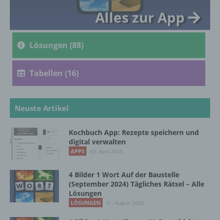
Alles zur App
Personenbezogene Daten sind alle
Informationen, die sich auf eine identifizierte
oder identifizierbare natürliche Person (im
Lösungen (88)
Folgenden „betroffene Person") beziehen.
Als identifizierbar wird eine natürliche
Person angesehen, die direkt oder indirekt,
Tabellen (16)
insbesondere mittels Zuordnung zu einer
Kennung wie einem Namen, zu einer
Kennnummer, zu Standortdaten, zu einer
Online-Kennung oder zu einem oder
Neuste Artikel
mehreren besonderen Merkmalen, die
Ausdruck der physischen, physiologischen,
Kochbuch App: Rezepte speichern und
genetischen, psychischen, wirtschaftlichen,
digital verwalten
kulturellen oder sozialen Identität dieser
APPS
03. April 2025
natürlichen Person sind, identifiziert werden
kann.
4 Bilder 1 Wort Auf der Baustelle
(September 2024) Tägliches Rätsel – Alle
Lösungen
b) betroffene Person
LÖSUNGEN
31. August 2024