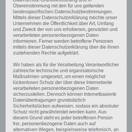
Übereinstimmung mit den für uns geltenden
landesspezifischen Datenschutzbestimmungen.
Mittels dieser Datenschutzerklärung möchte unser
Unternehmen die Öffentlichkeit über Art, Umfang
und Zweck der von uns erhobenen, genutzten und
Kurze Begriffserklärung zur Lösung Eis
verarbeiteten personenbezogenen Daten
informieren. Ferner werden betroffene Personen
mittels dieser Datenschutzerklärung über die ihnen
Eis ist die Lösung für das tägliche Rätsel am 7.5.2019 in 4 Bilder 1
zustehenden Rechte aufgeklärt.
Wort, doch welche Bedeutung hat dieses eigentlich und was gibt es
dazu zu wissen? Passt das Wort auch zu Dubai? Zu bestimmten
Wir haben als für die Verarbeitung Verantwortlicher
Lösungen präsentieren wir daher auch immer eine kurze
zahlreiche technische und organisatorische
Begriffserklärung!
Maßnahmen umgesetzt, um einen möglichst
lückenlosen Schutz der über diese Internetseite
verarbeiteten personenbezogenen Daten
Zu Eis haben wir zunächst keine weiteren Informationen parat!
sicherzustellen. Dennoch können Internetbasierte
Datenübertragungen grundsätzlich
Sicherheitslücken aufweisen, sodass ein absoluter
Schutz nicht gewährleistet werden kann. Aus
Auf WhatsApp teilen
Teilen auf Facebook
diesem Grund steht es jeder betroffenen Person
frei, personenbezogene Daten auch auf
alternativen Wegen, beispielsweise telefonisch, an
Tweet auf Twitter