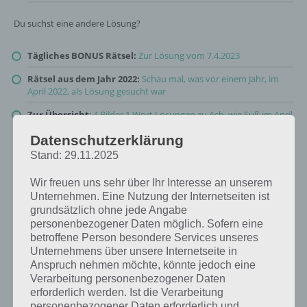
Du suchst eine andere Lösung?
Tägliches BONUS Rätsel:
Zur Lösung vom 7.4.2023
Rätsel aus dem Jahr 2022:
Schau mal, was vor einem Jahr, im
April 2022, als Lösung gesucht war
Zur Übersicht
:
4 Bilder 1 Wort Lösungen zu Ach, wie Süß im April
2023
!
Datenschutzerklärung
Stand: 29.11.2025
Wir freuen uns sehr über Ihr Interesse an unserem
Unternehmen. Eine Nutzung der Internetseiten ist
grundsätzlich ohne jede Angabe
personenbezogener Daten möglich. Sofern eine
betroffene Person besondere Services unseres
Unternehmens über unsere Internetseite in
Anspruch nehmen möchte, könnte jedoch eine
Verarbeitung personenbezogener Daten
erforderlich werden. Ist die Verarbeitung
personenbezogener Daten erforderlich und