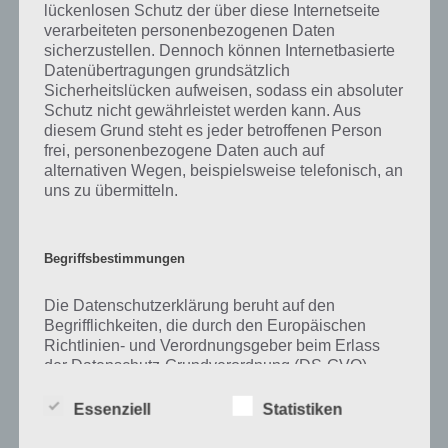
lückenlosen Schutz der über diese Internetseite
verarbeiteten personenbezogenen Daten
Zu Küken haben wir zunächst keine weiteren Informationen parat!
sicherzustellen. Dennoch können Internetbasierte
Datenübertragungen grundsätzlich
Sicherheitslücken aufweisen, sodass ein absoluter
Schutz nicht gewährleistet werden kann. Aus
Auf WhatsApp teilen
Teilen auf Facebook
diesem Grund steht es jeder betroffenen Person
frei, personenbezogene Daten auch auf
Tweet auf Twitter
alternativen Wegen, beispielsweise telefonisch, an
uns zu übermitteln.
Mehr Artikel hier auf Touchportal
Begriffsbestimmungen
Die Datenschutzerklärung beruht auf den
Begrifflichkeiten, die durch den Europäischen
Richtlinien- und Verordnungsgeber beim Erlass
der Datenschutz-Grundverordnung (DS-GVO)
verwendet wurden. Unsere Datenschutzerklärung
soll sowohl für die Öffentlichkeit als auch für
Essenziell
Statistiken
unsere Kunden und Geschäftspartner einfach
lesbar und verständlich sein. Um dies zu