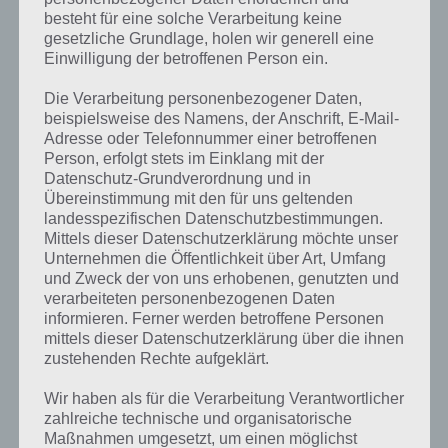
besteht für eine solche Verarbeitung keine
gesetzliche Grundlage, holen wir generell eine
Einwilligung der betroffenen Person ein.
Die Verarbeitung personenbezogener Daten,
beispielsweise des Namens, der Anschrift, E-Mail-
Adresse oder Telefonnummer einer betroffenen
Person, erfolgt stets im Einklang mit der
Datenschutz-Grundverordnung und in
Übereinstimmung mit den für uns geltenden
landesspezifischen Datenschutzbestimmungen.
Mittels dieser Datenschutzerklärung möchte unser
Unternehmen die Öffentlichkeit über Art, Umfang
Kurze Begriffserklärung zur Lösung
und Zweck der von uns erhobenen, genutzten und
Küken
verarbeiteten personenbezogenen Daten
informieren. Ferner werden betroffene Personen
mittels dieser Datenschutzerklärung über die ihnen
Küken ist die Lösung für das tägliche Rätsel am 7.4.2023 in 4 Bilder 1
zustehenden Rechte aufgeklärt.
Wort, doch welche Bedeutung hat dieses eigentlich und was gibt es
dazu zu wissen? Passt das Wort auch zu Ach, wie Süß? Zu
Wir haben als für die Verarbeitung Verantwortlicher
bestimmten Lösungen präsentieren wir daher auch immer eine
zahlreiche technische und organisatorische
kurze Begriffserklärung!
Maßnahmen umgesetzt, um einen möglichst