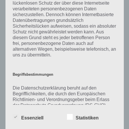
lückenlosen Schutz der über diese Internetseite
verarbeiteten personenbezogenen Daten
Zu Schaufel haben wir zunächst keine weiteren Informationen parat!
sicherzustellen. Dennoch können Internetbasierte
Datenübertragungen grundsätzlich
Sicherheitslücken aufweisen, sodass ein absoluter
Schutz nicht gewährleistet werden kann. Aus
Auf WhatsApp teilen
Teilen auf Facebook
diesem Grund steht es jeder betroffenen Person
frei, personenbezogene Daten auch auf
Tweet auf Twitter
alternativen Wegen, beispielsweise telefonisch, an
uns zu übermitteln.
Mehr Artikel hier auf Touchportal
Begriffsbestimmungen
Die Datenschutzerklärung beruht auf den
Begrifflichkeiten, die durch den Europäischen
Richtlinien- und Verordnungsgeber beim Erlass
der Datenschutz-Grundverordnung (DS-GVO)
verwendet wurden. Unsere Datenschutzerklärung
soll sowohl für die Öffentlichkeit als auch für
Essenziell
Statistiken
unsere Kunden und Geschäftspartner einfach
lesbar und verständlich sein. Um dies zu