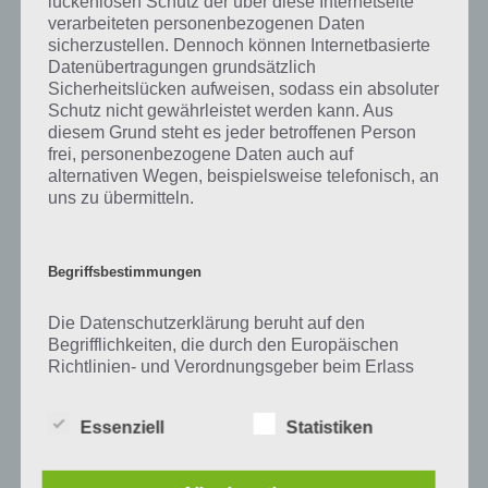
lückenlosen Schutz der über diese Internetseite
Zu Zimt haben wir zunächst keine weiteren Informationen parat!
verarbeiteten personenbezogenen Daten
sicherzustellen. Dennoch können Internetbasierte
Datenübertragungen grundsätzlich
Sicherheitslücken aufweisen, sodass ein absoluter
Auf WhatsApp teilen
Teilen auf Facebook
Schutz nicht gewährleistet werden kann. Aus
diesem Grund steht es jeder betroffenen Person
frei, personenbezogene Daten auch auf
Tweet auf Twitter
alternativen Wegen, beispielsweise telefonisch, an
uns zu übermitteln.
Mehr Artikel hier auf Touchportal
Begriffsbestimmungen
Die Datenschutzerklärung beruht auf den
Begrifflichkeiten, die durch den Europäischen
Richtlinien- und Verordnungsgeber beim Erlass
der Datenschutz-Grundverordnung (DS-GVO)
verwendet wurden. Unsere Datenschutzerklärung
Essenziell
Statistiken
soll sowohl für die Öffentlichkeit als auch für
unsere Kunden und Geschäftspartner einfach
lesbar und verständlich sein. Um dies zu