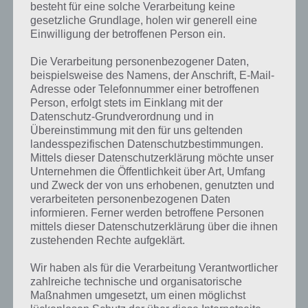
besteht für eine solche Verarbeitung keine
gesetzliche Grundlage, holen wir generell eine
Einwilligung der betroffenen Person ein.
Die Verarbeitung personenbezogener Daten,
beispielsweise des Namens, der Anschrift, E-Mail-
Adresse oder Telefonnummer einer betroffenen
Person, erfolgt stets im Einklang mit der
Datenschutz-Grundverordnung und in
Übereinstimmung mit den für uns geltenden
landesspezifischen Datenschutzbestimmungen.
Mittels dieser Datenschutzerklärung möchte unser
Unternehmen die Öffentlichkeit über Art, Umfang
Kurze Begriffserklärung zur Lösung Zimt
und Zweck der von uns erhobenen, genutzten und
verarbeiteten personenbezogenen Daten
informieren. Ferner werden betroffene Personen
Zimt ist die Lösung für das tägliche Rätsel am 7.12.2021 in 4 Bilder 1
mittels dieser Datenschutzerklärung über die ihnen
Wort, doch welche Bedeutung hat dieses eigentlich und was gibt es
zustehenden Rechte aufgeklärt.
dazu zu wissen? Passt das Wort auch zu Winter Wunderland? Zu
bestimmten Lösungen präsentieren wir daher auch immer eine
Wir haben als für die Verarbeitung Verantwortlicher
kurze Begriffserklärung!
zahlreiche technische und organisatorische
Maßnahmen umgesetzt, um einen möglichst