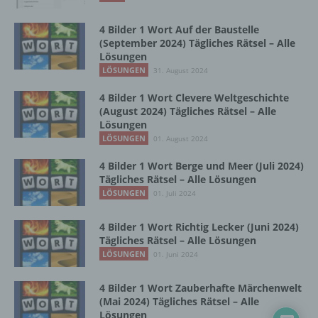
Zusammenhang mit personenbezogenen
Daten wie das Erheben, das Erfassen, die
4 Bilder 1 Wort Auf der Baustelle
Organisation, das Ordnen, die Speicherung,
(September 2024) Tägliches Rätsel – Alle
die Anpassung oder Veränderung, das
Lösungen
Auslesen, das Abfragen, die Verwendung,
LÖSUNGEN
31. August 2024
die Offenlegung durch Übermittlung,
Verbreitung oder eine andere Form der
4 Bilder 1 Wort Clevere Weltgeschichte
Bereitstellung, den Abgleich oder die
(August 2024) Tägliches Rätsel – Alle
Verknüpfung, die Einschränkung, das
Lösungen
Löschen oder die Vernichtung.
LÖSUNGEN
01. August 2024
4 Bilder 1 Wort Berge und Meer (Juli 2024)
Tägliches Rätsel – Alle Lösungen
d) Einschränkung der Verarbeitung
LÖSUNGEN
01. Juli 2024
Einschränkung der Verarbeitung ist die
4 Bilder 1 Wort Richtig Lecker (Juni 2024)
Markierung gespeicherter
Tägliches Rätsel – Alle Lösungen
personenbezogener Daten mit dem Ziel, ihre
LÖSUNGEN
01. Juni 2024
künftige Verarbeitung einzuschränken.
4 Bilder 1 Wort Zauberhafte Märchenwelt
(Mai 2024) Tägliches Rätsel – Alle
e) Profiling
Lösungen