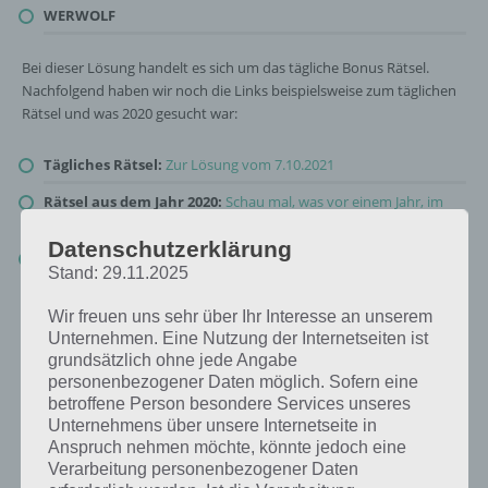
WERWOLF
Bei dieser Lösung handelt es sich um das tägliche Bonus Rätsel.
Nachfolgend haben wir noch die Links beispielsweise zum täglichen
Rätsel und was 2020 gesucht war:
Tägliches Rätsel:
Zur Lösung vom 7.10.2021
Rätsel aus dem Jahr 2020:
Schau mal, was vor einem Jahr, im
Oktober 2020, als Lösung gesucht war
Datenschutzerklärung
Zur Übersicht
:
4 Bilder 1 Wort Lösungen zu Spooktober im
Stand: 29.11.2025
Oktober 2021
!
Wir freuen uns sehr über Ihr Interesse an unserem
Unternehmen. Eine Nutzung der Internetseiten ist
grundsätzlich ohne jede Angabe
personenbezogener Daten möglich. Sofern eine
betroffene Person besondere Services unseres
Unternehmens über unsere Internetseite in
Anspruch nehmen möchte, könnte jedoch eine
Verarbeitung personenbezogener Daten