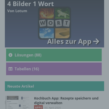
4 Bilder 1 Wort
Ausdruck der physischen, physiologischen,
genetischen, psychischen, wirtschaftlichen,
Von Lotum
kulturellen oder sozialen Identität dieser
natürlichen Person sind, identifiziert werden
kann.
Alles zur App
b) betroffene Person
Betroffene Person ist jede identifizierte oder
Lösungen (88)
identifizierbare natürliche Person, deren
personenbezogene Daten von dem für die
Verarbeitung Verantwortlichen verarbeitet
Tabellen (16)
werden.
Neuste Artikel
c) Verarbeitung
Verarbeitung ist jeder mit oder ohne Hilfe
Kochbuch App: Rezepte speichern und
digital verwalten
automatisierter Verfahren ausgeführte
Vorgang oder jede solche Vorgangsreihe im
APPS
03. April 2025