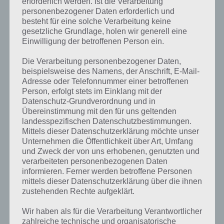
erforderlich werden. Ist die Verarbeitung
personenbezogener Daten erforderlich und
besteht für eine solche Verarbeitung keine
gesetzliche Grundlage, holen wir generell eine
Einwilligung der betroffenen Person ein.
Die Verarbeitung personenbezogener Daten,
beispielsweise des Namens, der Anschrift, E-Mail-
Adresse oder Telefonnummer einer betroffenen
Person, erfolgt stets im Einklang mit der
Datenschutz-Grundverordnung und in
Übereinstimmung mit den für uns geltenden
landesspezifischen Datenschutzbestimmungen.
Mittels dieser Datenschutzerklärung möchte unser
Unternehmen die Öffentlichkeit über Art, Umfang
und Zweck der von uns erhobenen, genutzten und
verarbeiteten personenbezogenen Daten
Kurze Begriffserklärung zur Lösung
informieren. Ferner werden betroffene Personen
Werwolf
mittels dieser Datenschutzerklärung über die ihnen
zustehenden Rechte aufgeklärt.
Werwolf ist die Lösung für das tägliche Bonus Rätsel am 7.10.2021 in
Wir haben als für die Verarbeitung Verantwortlicher
4 Bilder 1 Wort, doch welche Bedeutung hat dieses eigentlich und
zahlreiche technische und organisatorische