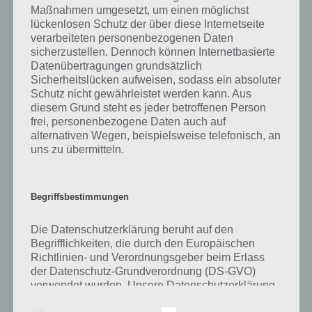
was gibt es dazu zu wissen? Passt das Wort auch zu Spooktober? Zu
Maßnahmen umgesetzt, um einen möglichst
bestimmten Lösungen präsentieren wir daher auch immer eine
lückenlosen Schutz der über diese Internetseite
kurze Begriffserklärung!
verarbeiteten personenbezogenen Daten
sicherzustellen. Dennoch können Internetbasierte
Datenübertragungen grundsätzlich
Zu Werwolf haben wir zunächst keine weiteren Informationen parat!
Sicherheitslücken aufweisen, sodass ein absoluter
Schutz nicht gewährleistet werden kann. Aus
diesem Grund steht es jeder betroffenen Person
frei, personenbezogene Daten auch auf
Auf WhatsApp teilen
Teilen auf Facebook
alternativen Wegen, beispielsweise telefonisch, an
uns zu übermitteln.
Tweet auf Twitter
Begriffsbestimmungen
Mehr Artikel hier auf Touchportal
Die Datenschutzerklärung beruht auf den
Begrifflichkeiten, die durch den Europäischen
Richtlinien- und Verordnungsgeber beim Erlass
der Datenschutz-Grundverordnung (DS-GVO)
verwendet wurden. Unsere Datenschutzerklärung
soll sowohl für die Öffentlichkeit als auch für