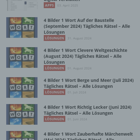
Vorgang oder jede solche Vorgangsreihe im
APPS
03. April 2025
Zusammenhang mit personenbezogenen
Daten wie das Erheben, das Erfassen, die
Organisation, das Ordnen, die Speicherung,
4 Bilder 1 Wort Auf der Baustelle
die Anpassung oder Veränderung, das
(September 2024) Tägliches Rätsel – Alle
Lösungen
Auslesen, das Abfragen, die Verwendung,
die Offenlegung durch Übermittlung,
LÖSUNGEN
31. August 2024
Verbreitung oder eine andere Form der
4 Bilder 1 Wort Clevere Weltgeschichte
Bereitstellung, den Abgleich oder die
(August 2024) Tägliches Rätsel – Alle
Verknüpfung, die Einschränkung, das
Lösungen
Löschen oder die Vernichtung.
LÖSUNGEN
01. August 2024
4 Bilder 1 Wort Berge und Meer (Juli 2024)
d) Einschränkung der Verarbeitung
Tägliches Rätsel – Alle Lösungen
LÖSUNGEN
01. Juli 2024
Einschränkung der Verarbeitung ist die
Markierung gespeicherter
4 Bilder 1 Wort Richtig Lecker (Juni 2024)
personenbezogener Daten mit dem Ziel, ihre
Tägliches Rätsel – Alle Lösungen
künftige Verarbeitung einzuschränken.
LÖSUNGEN
01. Juni 2024
4 Bilder 1 Wort Zauberhafte Märchenwelt
e) Profiling
(Mai 2024) Tägliches Rätsel – Alle