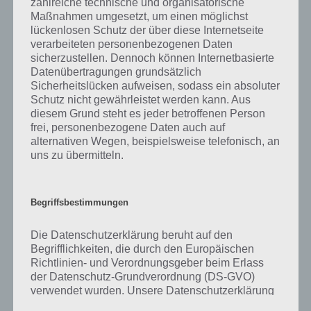
zahlreiche technische und organisatorische
gibt es dazu zu wissen? Passt das Wort auch zu Im Land der
Maßnahmen umgesetzt, um einen möglichst
Fantasie? Zu bestimmten Lösungen präsentieren wir daher auch
lückenlosen Schutz der über diese Internetseite
immer eine kurze Begriffserklärung!
verarbeiteten personenbezogenen Daten
sicherzustellen. Dennoch können Internetbasierte
Zu Ranke haben wir zunächst keine weiteren Informationen parat!
Datenübertragungen grundsätzlich
Sicherheitslücken aufweisen, sodass ein absoluter
Schutz nicht gewährleistet werden kann. Aus
diesem Grund steht es jeder betroffenen Person
frei, personenbezogene Daten auch auf
Auf WhatsApp teilen
Teilen auf Facebook
alternativen Wegen, beispielsweise telefonisch, an
uns zu übermitteln.
Tweet auf Twitter
Begriffsbestimmungen
Mehr Artikel hier auf Touchportal
Die Datenschutzerklärung beruht auf den
Begrifflichkeiten, die durch den Europäischen
Richtlinien- und Verordnungsgeber beim Erlass
der Datenschutz-Grundverordnung (DS-GVO)
verwendet wurden. Unsere Datenschutzerklärung
soll sowohl für die Öffentlichkeit als auch für