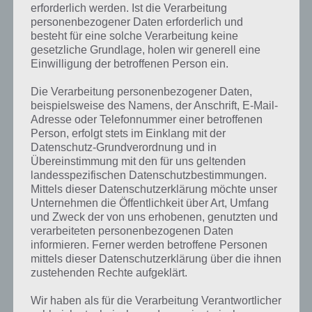
erforderlich werden. Ist die Verarbeitung
personenbezogener Daten erforderlich und
besteht für eine solche Verarbeitung keine
gesetzliche Grundlage, holen wir generell eine
Einwilligung der betroffenen Person ein.
Die Verarbeitung personenbezogener Daten,
beispielsweise des Namens, der Anschrift, E-Mail-
Adresse oder Telefonnummer einer betroffenen
Person, erfolgt stets im Einklang mit der
Datenschutz-Grundverordnung und in
Übereinstimmung mit den für uns geltenden
landesspezifischen Datenschutzbestimmungen.
Mittels dieser Datenschutzerklärung möchte unser
Unternehmen die Öffentlichkeit über Art, Umfang
und Zweck der von uns erhobenen, genutzten und
verarbeiteten personenbezogenen Daten
Kurze Begriffserklärung zur Lösung
informieren. Ferner werden betroffene Personen
Ranke
mittels dieser Datenschutzerklärung über die ihnen
zustehenden Rechte aufgeklärt.
Ranke ist die Lösung für das tägliche Bonus Rätsel am 6.6.2022 in 4
Wir haben als für die Verarbeitung Verantwortlicher
Bilder 1 Wort, doch welche Bedeutung hat dieses eigentlich und was