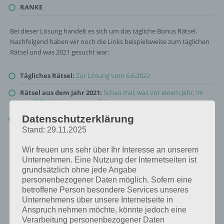
RANKE
Bei dieser Lösung handelt es sich um das tägliche Bonus Rätsel.
Nachfolgend haben wir noch die Links beispielsweise zum täglichen
Rätsel und was 2021 gesucht war:
Tägliches Rätsel:
Zur Lösung vom 6.6.2022
Rätsel aus dem Jahr 2021:
Schau mal, was vor einem Jahr, im
Juni 2021, als Lösung gesucht war
Datenschutzerklärung
Zur Übersicht
:
4 Bilder 1 Wort Lösungen zu Im Land der
Fantasie im Juni 2022
!
Stand: 29.11.2025
Wir freuen uns sehr über Ihr Interesse an unserem
Unternehmen. Eine Nutzung der Internetseiten ist
grundsätzlich ohne jede Angabe
personenbezogener Daten möglich. Sofern eine
betroffene Person besondere Services unseres
Unternehmens über unsere Internetseite in
Anspruch nehmen möchte, könnte jedoch eine
Verarbeitung personenbezogener Daten