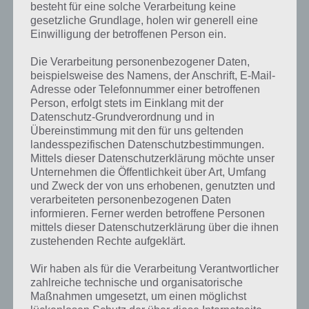
besteht für eine solche Verarbeitung keine
gesetzliche Grundlage, holen wir generell eine
Einwilligung der betroffenen Person ein.
Die Verarbeitung personenbezogener Daten,
beispielsweise des Namens, der Anschrift, E-Mail-
Adresse oder Telefonnummer einer betroffenen
Person, erfolgt stets im Einklang mit der
Datenschutz-Grundverordnung und in
Übereinstimmung mit den für uns geltenden
landesspezifischen Datenschutzbestimmungen.
Mittels dieser Datenschutzerklärung möchte unser
Unternehmen die Öffentlichkeit über Art, Umfang
Kurze Begriffserklärung zur Lösung Reh
und Zweck der von uns erhobenen, genutzten und
verarbeiteten personenbezogenen Daten
informieren. Ferner werden betroffene Personen
Reh ist die Lösung für das tägliche Rätsel am 6.5.2024 in 4 Bilder 1
mittels dieser Datenschutzerklärung über die ihnen
Wort, doch welche Bedeutung hat dieses eigentlich und was gibt es
zustehenden Rechte aufgeklärt.
dazu zu wissen? Passt das Wort auch zu Zauberhafte Märchenwelt?
Zu bestimmten Lösungen präsentieren wir daher auch immer eine
Wir haben als für die Verarbeitung Verantwortlicher
kurze Begriffserklärung!
zahlreiche technische und organisatorische
Maßnahmen umgesetzt, um einen möglichst