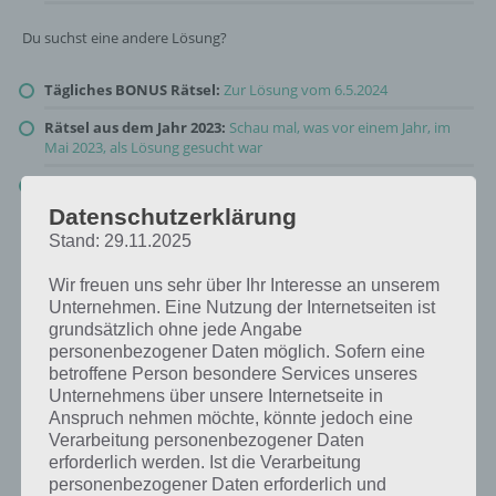
Du suchst eine andere Lösung?
Tägliches BONUS Rätsel:
Zur Lösung vom 6.5.2024
Rätsel aus dem Jahr 2023:
Schau mal, was vor einem Jahr, im
Mai 2023, als Lösung gesucht war
Zur Übersicht
:
4 Bilder 1 Wort Lösungen zu Zauberhafte
Märchenwelt im Mai 2024
!
Datenschutzerklärung
Stand: 29.11.2025
Wir freuen uns sehr über Ihr Interesse an unserem
Unternehmen. Eine Nutzung der Internetseiten ist
grundsätzlich ohne jede Angabe
personenbezogener Daten möglich. Sofern eine
betroffene Person besondere Services unseres
Unternehmens über unsere Internetseite in
Anspruch nehmen möchte, könnte jedoch eine
Verarbeitung personenbezogener Daten
erforderlich werden. Ist die Verarbeitung
personenbezogener Daten erforderlich und