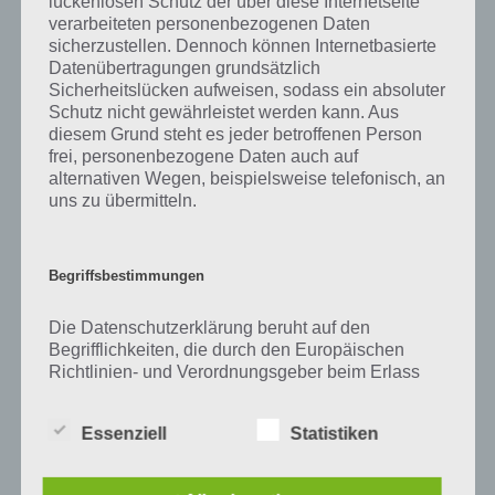
lückenlosen Schutz der über diese Internetseite
Zu Reh haben wir zunächst keine weiteren Informationen parat!
verarbeiteten personenbezogenen Daten
sicherzustellen. Dennoch können Internetbasierte
Datenübertragungen grundsätzlich
Sicherheitslücken aufweisen, sodass ein absoluter
Auf WhatsApp teilen
Teilen auf Facebook
Schutz nicht gewährleistet werden kann. Aus
diesem Grund steht es jeder betroffenen Person
frei, personenbezogene Daten auch auf
Tweet auf Twitter
alternativen Wegen, beispielsweise telefonisch, an
uns zu übermitteln.
Mehr Artikel hier auf Touchportal
Begriffsbestimmungen
Die Datenschutzerklärung beruht auf den
Begrifflichkeiten, die durch den Europäischen
Richtlinien- und Verordnungsgeber beim Erlass
der Datenschutz-Grundverordnung (DS-GVO)
verwendet wurden. Unsere Datenschutzerklärung
Essenziell
Statistiken
soll sowohl für die Öffentlichkeit als auch für
unsere Kunden und Geschäftspartner einfach
lesbar und verständlich sein. Um dies zu