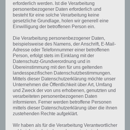
erforderlich werden. Ist die Verarbeitung
personenbezogener Daten erforderlich und
besteht für eine solche Verarbeitung keine
gesetzliche Grundlage, holen wir generell eine
Einwilligung der betroffenen Person ein.
Die Verarbeitung personenbezogener Daten,
beispielsweise des Namens, der Anschrift, E-Mail-
Adresse oder Telefonnummer einer betroffenen
Person, erfolgt stets im Einklang mit der
Datenschutz-Grundverordnung und in
Übereinstimmung mit den für uns geltenden
landesspezifischen Datenschutzbestimmungen.
Mittels dieser Datenschutzerklärung möchte unser
Unternehmen die Öffentlichkeit über Art, Umfang
und Zweck der von uns erhobenen, genutzten und
verarbeiteten personenbezogenen Daten
Kurze Begriffserklärung zur Lösung
informieren. Ferner werden betroffene Personen
Haarig
mittels dieser Datenschutzerklärung über die ihnen
zustehenden Rechte aufgeklärt.
Haarig ist die Lösung für das tägliche Bonus Rätsel am 6.4.2023 in 4
Wir haben als für die Verarbeitung Verantwortlicher
Bilder 1 Wort, doch welche Bedeutung hat dieses eigentlich und was