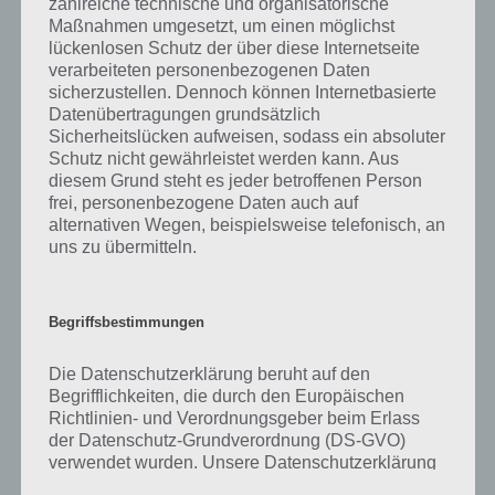
zahlreiche technische und organisatorische
gibt es dazu zu wissen? Passt das Wort auch zu Ach, wie Süß? Zu
Maßnahmen umgesetzt, um einen möglichst
bestimmten Lösungen präsentieren wir daher auch immer eine
lückenlosen Schutz der über diese Internetseite
kurze Begriffserklärung!
verarbeiteten personenbezogenen Daten
sicherzustellen. Dennoch können Internetbasierte
Zu Haarig haben wir zunächst keine weiteren Informationen parat!
Datenübertragungen grundsätzlich
Sicherheitslücken aufweisen, sodass ein absoluter
Schutz nicht gewährleistet werden kann. Aus
diesem Grund steht es jeder betroffenen Person
frei, personenbezogene Daten auch auf
Auf WhatsApp teilen
Teilen auf Facebook
alternativen Wegen, beispielsweise telefonisch, an
uns zu übermitteln.
Tweet auf Twitter
Begriffsbestimmungen
Mehr Artikel hier auf Touchportal
Die Datenschutzerklärung beruht auf den
Begrifflichkeiten, die durch den Europäischen
Richtlinien- und Verordnungsgeber beim Erlass
der Datenschutz-Grundverordnung (DS-GVO)
verwendet wurden. Unsere Datenschutzerklärung
soll sowohl für die Öffentlichkeit als auch für