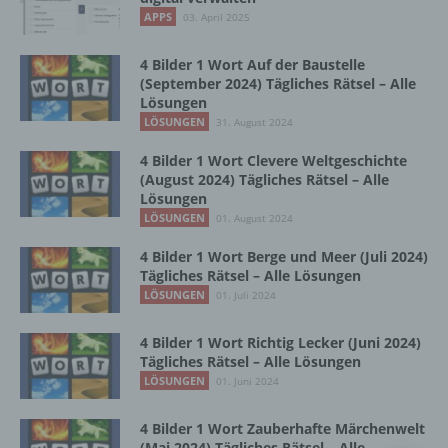
Vorgang oder jede solche Vorgangsreihe im
APPS
03. April 2025
Zusammenhang mit personenbezogenen
Daten wie das Erheben, das Erfassen, die
Organisation, das Ordnen, die Speicherung,
4 Bilder 1 Wort Auf der Baustelle
die Anpassung oder Veränderung, das
(September 2024) Tägliches Rätsel – Alle
Lösungen
Auslesen, das Abfragen, die Verwendung,
die Offenlegung durch Übermittlung,
LÖSUNGEN
31. August 2024
Verbreitung oder eine andere Form der
4 Bilder 1 Wort Clevere Weltgeschichte
Bereitstellung, den Abgleich oder die
(August 2024) Tägliches Rätsel – Alle
Verknüpfung, die Einschränkung, das
Lösungen
Löschen oder die Vernichtung.
LÖSUNGEN
01. August 2024
4 Bilder 1 Wort Berge und Meer (Juli 2024)
d) Einschränkung der Verarbeitung
Tägliches Rätsel – Alle Lösungen
LÖSUNGEN
01. Juli 2024
Einschränkung der Verarbeitung ist die
Markierung gespeicherter
4 Bilder 1 Wort Richtig Lecker (Juni 2024)
personenbezogener Daten mit dem Ziel, ihre
Tägliches Rätsel – Alle Lösungen
künftige Verarbeitung einzuschränken.
LÖSUNGEN
01. Juni 2024
4 Bilder 1 Wort Zauberhafte Märchenwelt
e) Profiling
(Mai 2024) Tägliches Rätsel – Alle