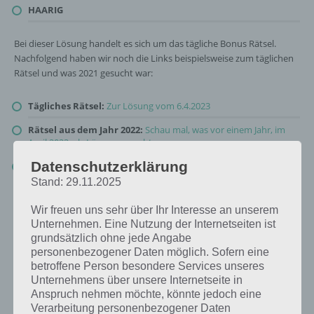
HAARIG
Bei dieser Lösung handelt es sich um das tägliche Bonus Rätsel.
Nachfolgend haben wir noch die Links beispielsweise zum täglichen
Rätsel und was 2021 gesucht war:
Tägliches Rätsel:
Zur Lösung vom 6.4.2023
Rätsel aus dem Jahr 2022:
Schau mal, was vor einem Jahr, im
April 2022, als Lösung gesucht war
Datenschutzerklärung
Zur Übersicht
:
4 Bilder 1 Wort Lösungen zu Ach, wie Süß im April
2023
!
Stand: 29.11.2025
Wir freuen uns sehr über Ihr Interesse an unserem
Unternehmen. Eine Nutzung der Internetseiten ist
grundsätzlich ohne jede Angabe
personenbezogener Daten möglich. Sofern eine
betroffene Person besondere Services unseres
Unternehmens über unsere Internetseite in
Anspruch nehmen möchte, könnte jedoch eine
Verarbeitung personenbezogener Daten