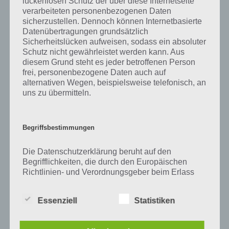
lückenlosen Schutz der über diese Internetseite
Zu Blick haben wir zunächst keine weiteren Informationen parat!
verarbeiteten personenbezogenen Daten
sicherzustellen. Dennoch können Internetbasierte
Datenübertragungen grundsätzlich
Sicherheitslücken aufweisen, sodass ein absoluter
Auf WhatsApp teilen
Teilen auf Facebook
Schutz nicht gewährleistet werden kann. Aus
diesem Grund steht es jeder betroffenen Person
frei, personenbezogene Daten auch auf
Tweet auf Twitter
alternativen Wegen, beispielsweise telefonisch, an
uns zu übermitteln.
Mehr Artikel hier auf Touchportal
Begriffsbestimmungen
Die Datenschutzerklärung beruht auf den
Begrifflichkeiten, die durch den Europäischen
Richtlinien- und Verordnungsgeber beim Erlass
der Datenschutz-Grundverordnung (DS-GVO)
verwendet wurden. Unsere Datenschutzerklärung
Essenziell
Statistiken
soll sowohl für die Öffentlichkeit als auch für
unsere Kunden und Geschäftspartner einfach
lesbar und verständlich sein. Um dies zu