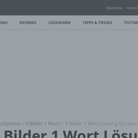
Startseite
Unser
EWS
REVIEWS
LÖSUNGEN
TIPPS & TRICKS
TUTOR
chportal
>
4 Bilder 1 Wort
>
4 Bilder 1 Wort Lösung für den 
 Bilder 1 Wort Lös