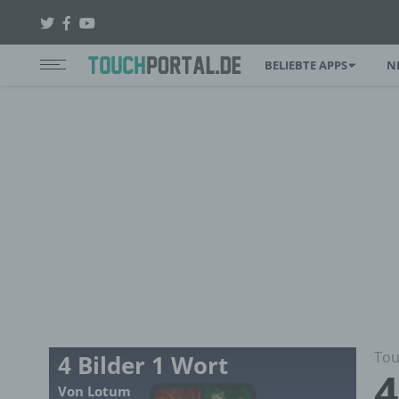
BELIEBTE APPS
N
Tou
4 Bilder 1 Wort
4
Von Lotum