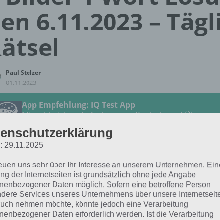
en 6.11.2023 – Tägl
ätsel
Paul Stelzer
01.11.2023
App Empfehlung: IQ Test App
Mit zahlreichen Aufgaben zum Knobeln und Üben
JETZT KOSTENLOS HERUNTERLADEN
enschutzerklärung
: 29.11.2025
 Lösung für das tägliche Rätsel vom 6.11.2023 zu Plitsch
reuen uns sehr über Ihr Interesse an unserem Unternehmen. Ein
3 in 4 Bilder 1 Wort. Wenn du dort aktuell feststeckst, hie
ng der Internetseiten ist grundsätzlich ohne jede Angabe
nenbezogener Daten möglich. Sofern eine betroffene Person
dere Services unseres Unternehmens über unsere Internetseite
TAU
uch nehmen möchte, könnte jedoch eine Verarbeitung
nenbezogener Daten erforderlich werden. Ist die Verarbeitung