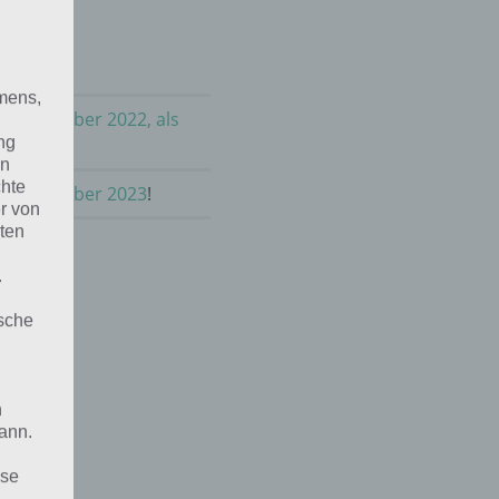
mens,
im November 2022, als
ng
en
chte
 im November 2023
!
r von
ten
.
ische
n
ann.
ise