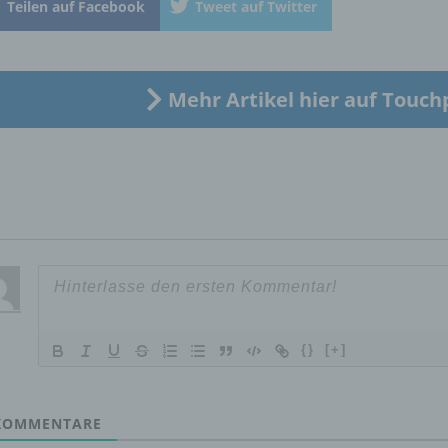
Teilen auf Facebook
Tweet auf Twitter
„betroffene Person") beziehen. Als identifizierbar wird eine natü
Person angesehen, die direkt oder indirekt, insbesondere mittel
Zuordnung zu einer Kennung wie einem Namen, zu einer
Kennnummer, zu Standortdaten, zu einer Online-Kennung oder
einem oder mehreren besonderen Merkmalen, die Ausdruck de
Mehr Artikel hier auf Touch
physischen, physiologischen, genetischen, psychischen,
wirtschaftlichen, kulturellen oder sozialen Identität dieser natür
Person sind, identifiziert werden kann.
b) betroffene Person
Betroffene Person ist jede identifizierte oder identifizierbare
natürliche Person, deren personenbezogene Daten von dem für
Verarbeitung Verantwortlichen verarbeitet werden.
{}
[+]
c) Verarbeitung
OMMENTARE
Verarbeitung ist jeder mit oder ohne Hilfe automatisierter Verfa