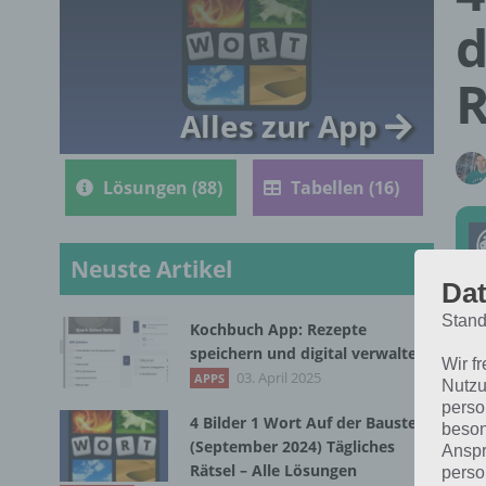
d
R
Alles zur App
Lösungen (88)
Tabellen (16)
Neuste Artikel
Dat
Stand
Kochbuch App: Rezepte
Die
speichern und digital verwalten
Wir f
202
03. April 2025
APPS
Nutzu
perso
4 Bilder 1 Wort Auf der Baustelle
beson
(September 2024) Tägliches
Anspr
Rätsel – Alle Lösungen
perso