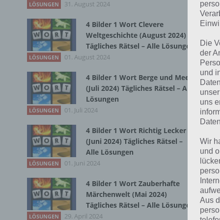
31. August 2024
Du 
perso
LÖSUNGEN
Verar
Einwi
4 Bilder 1 Wort Clevere
Weltgeschichte (August 2024)
Die V
Tägliches Rätsel – Alle Lösungen
der A
01. August 2024
LÖSUNGEN
Perso
und i
4 Bilder 1 Wort Berge und Meer
Daten
(Juli 2024) Tägliches Rätsel – Alle
unser
Lösungen
uns e
01. Juli 2024
LÖSUNGEN
infor
Daten
4 Bilder 1 Wort Richtig Lecker
(Juni 2024) Tägliches Rätsel –
Wir h
und o
Alle Lösungen
lücke
01. Juni 2024
LÖSUNGEN
perso
Inter
4 Bilder 1 Wort Zauberhafte
aufwe
Märchenwelt (Mai 2024)
Aus d
Tägliches Rätsel – Alle Lösungen
perso
29. April 2024
LÖSUNGEN
telef