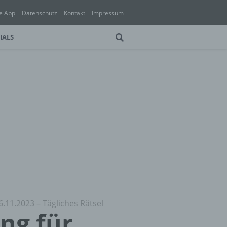
e App
Datenschutz
Kontakt
Impressum
IALS
6.11.2023 – Tägliches Rätsel
ung für