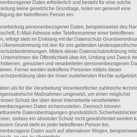
suchst eine andere Lösung?
nenbezogener Daten erforderlich und besteht für eine solche
beitung keine gesetzliche Grundlage, holen wir generell eine
lligung der betroffenen Person ein.
Tägliches BONUS Rätsel:
Zur Lösung vom 6.11.2023
erarbeitung personenbezogener Daten, beispielsweise des Na
Rätsel aus dem Jahr 2022:
Schau mal, was vor einem Jahr, 
nschrift, E-Mail-Adresse oder Telefonnummer einer betroffenen
n, erfolgt stets im Einklang mit der Datenschutz-Grundverordnu
Lösung gesucht war
n Übereinstimmung mit den für uns geltenden landesspezifisch
schutzbestimmungen. Mittels dieser Datenschutzerklärung mö
Zur Übersicht
:
4 Bilder 1 Wort Lösungen zu Plitsch-Platsch
 Unternehmen die Öffentlichkeit über Art, Umfang und Zweck de
rhobenen, genutzten und verarbeiteten personenbezogenen Da
mieren. Ferner werden betroffene Personen mittels dieser
schutzerklärung über die ihnen zustehenden Rechte aufgeklärt
aben als für die Verarbeitung Verantwortlicher zahlreiche techn
rganisatorische Maßnahmen umgesetzt, um einen möglichst
nlosen Schutz der über diese Internetseite verarbeiteten
nenbezogenen Daten sicherzustellen. Dennoch können
netbasierte Datenübertragungen grundsätzlich Sicherheitslücke
isen, sodass ein absoluter Schutz nicht gewährleistet werden k
iesem Grund steht es jeder betroffenen Person frei,
nenbezogene Daten auch auf alternativen Wegen, beispielswe
onisch, an uns zu übermitteln.