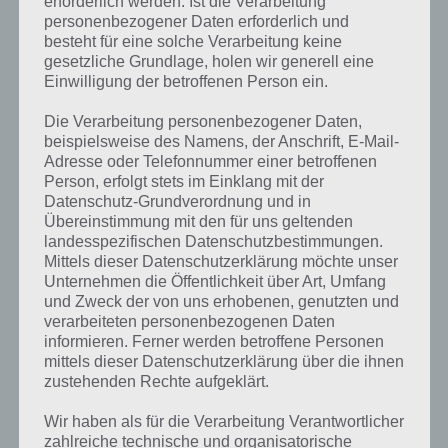
erforderlich werden. Ist die Verarbeitung
personenbezogener Daten erforderlich und
besteht für eine solche Verarbeitung keine
gesetzliche Grundlage, holen wir generell eine
Einwilligung der betroffenen Person ein.
Die Verarbeitung personenbezogener Daten,
beispielsweise des Namens, der Anschrift, E-Mail-
Adresse oder Telefonnummer einer betroffenen
Person, erfolgt stets im Einklang mit der
Datenschutz-Grundverordnung und in
Übereinstimmung mit den für uns geltenden
landesspezifischen Datenschutzbestimmungen.
Mittels dieser Datenschutzerklärung möchte unser
Unternehmen die Öffentlichkeit über Art, Umfang
und Zweck der von uns erhobenen, genutzten und
verarbeiteten personenbezogenen Daten
Kurze Begriffserklärung zur Lösung Klon
informieren. Ferner werden betroffene Personen
mittels dieser Datenschutzerklärung über die ihnen
zustehenden Rechte aufgeklärt.
Klon ist die Lösung für das tägliche Bonus Rätsel am 5.9.2021 in 4
Bilder 1 Wort, doch welche Bedeutung hat dieses eigentlich und was
Wir haben als für die Verarbeitung Verantwortlicher
gibt es dazu zu wissen? Passt das Wort auch zu Auf zu den Sternen?
zahlreiche technische und organisatorische
Zu bestimmten Lösungen präsentieren wir daher auch immer eine