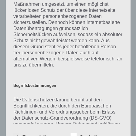
Maßnahmen umgesetzt, um einen möglichst
kurze Begriffserklärung!
lückenlosen Schutz der über diese Internetseite
verarbeiteten personenbezogenen Daten
sicherzustellen. Dennoch können Internetbasierte
Zu Klon haben wir zunächst keine weiteren Informationen parat!
Datenübertragungen grundsätzlich
Sicherheitslücken aufweisen, sodass ein absoluter
Schutz nicht gewährleistet werden kann. Aus
diesem Grund steht es jeder betroffenen Person
Auf WhatsApp teilen
Teilen auf Facebook
frei, personenbezogene Daten auch auf
alternativen Wegen, beispielsweise telefonisch, an
Tweet auf Twitter
uns zu übermitteln.
Begriffsbestimmungen
Mehr Artikel hier auf Touchportal
Die Datenschutzerklärung beruht auf den
Begrifflichkeiten, die durch den Europäischen
Richtlinien- und Verordnungsgeber beim Erlass
der Datenschutz-Grundverordnung (DS-GVO)
verwendet wurden. Unsere Datenschutzerklärung
soll sowohl für die Öffentlichkeit als auch für