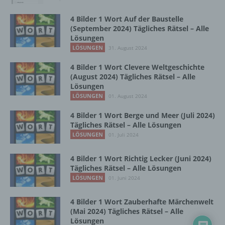
Zusammenhang mit personenbezogenen
Daten wie das Erheben, das Erfassen, die
4 Bilder 1 Wort Auf der Baustelle
Organisation, das Ordnen, die Speicherung,
(September 2024) Tägliches Rätsel – Alle
die Anpassung oder Veränderung, das
Lösungen
Auslesen, das Abfragen, die Verwendung,
LÖSUNGEN
31. August 2024
die Offenlegung durch Übermittlung,
Verbreitung oder eine andere Form der
4 Bilder 1 Wort Clevere Weltgeschichte
(August 2024) Tägliches Rätsel – Alle
Bereitstellung, den Abgleich oder die
Lösungen
Verknüpfung, die Einschränkung, das
LÖSUNGEN
Löschen oder die Vernichtung.
01. August 2024
4 Bilder 1 Wort Berge und Meer (Juli 2024)
Tägliches Rätsel – Alle Lösungen
d) Einschränkung der Verarbeitung
LÖSUNGEN
01. Juli 2024
Einschränkung der Verarbeitung ist die
4 Bilder 1 Wort Richtig Lecker (Juni 2024)
Markierung gespeicherter
Tägliches Rätsel – Alle Lösungen
personenbezogener Daten mit dem Ziel, ihre
LÖSUNGEN
01. Juni 2024
künftige Verarbeitung einzuschränken.
4 Bilder 1 Wort Zauberhafte Märchenwelt
(Mai 2024) Tägliches Rätsel – Alle
e) Profiling
Lösungen