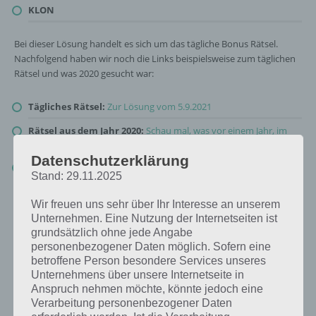
KLON
Bei dieser Lösung handelt es sich um das tägliche Bonus Rätsel.
Nachfolgend haben wir noch die Links beispielsweise zum täglichen
Rätsel und was 2020 gesucht war:
Tägliches Rätsel:
Zur Lösung vom 5.9.2021
Rätsel aus dem Jahr 2020:
Schau mal, was vor einem Jahr, im
September 2020, als Lösung gesucht war
Datenschutzerklärung
Zur Übersicht
:
4 Bilder 1 Wort Lösungen zu Auf zu den Sternen
Stand: 29.11.2025
im September 2021
!
Wir freuen uns sehr über Ihr Interesse an unserem
Unternehmen. Eine Nutzung der Internetseiten ist
grundsätzlich ohne jede Angabe
personenbezogener Daten möglich. Sofern eine
betroffene Person besondere Services unseres
Unternehmens über unsere Internetseite in
Anspruch nehmen möchte, könnte jedoch eine
Verarbeitung personenbezogener Daten