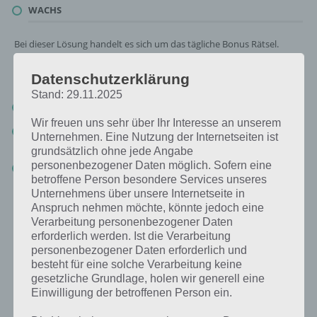
WACHS
Bei dieser Lösung handelt es sich um das tägliche Bonus Rätsel.
Nachfolgend haben wir noch die Links beispielsweise zum täglichen
Rätsel und was 2019 gesucht war:
Datenschutzerklärung
Stand: 29.11.2025
Tägliches Rätsel:
Zur Lösung vom 5.9.2020
Wir freuen uns sehr über Ihr Interesse an unserem
Rätsel aus dem Jahr 2019:
Schau mal, was vor einem Jahr, am
Unternehmen. Eine Nutzung der Internetseiten ist
5.9.2019, als Lösung gesucht war
grundsätzlich ohne jede Angabe
personenbezogener Daten möglich. Sofern eine
Zur Übersicht
:
4 Bilder 1 Wort Lösungen zu Kenia im September
betroffene Person besondere Services unseres
2020
!
Unternehmens über unsere Internetseite in
Anspruch nehmen möchte, könnte jedoch eine
Verarbeitung personenbezogener Daten
erforderlich werden. Ist die Verarbeitung
personenbezogener Daten erforderlich und
besteht für eine solche Verarbeitung keine
gesetzliche Grundlage, holen wir generell eine
Einwilligung der betroffenen Person ein.