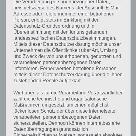
Die Verarbeitung personenbezogener Daten,
beispielsweise des Namens, der Anschrift, E-Mail-
Adresse oder Telefonnummer einer betroffenen
Person, erfolgt stets im Einklang mit der
Datenschutz-Grundverordnung und in
Übereinstimmung mit den für uns geltenden
landesspezifischen Datenschutzbestimmungen.
Mittels dieser Datenschutzerklärung möchte unser
Unternehmen die Öffentlichkeit über Art, Umfang
und Zweck der von uns erhobenen, genutzten und
verarbeiteten personenbezogenen Daten
informieren. Ferner werden betroffene Personen
mittels dieser Datenschutzerklärung über die ihnen
zustehenden Rechte aufgeklärt.
Wir haben als für die Verarbeitung Verantwortlicher
zahlreiche technische und organisatorische
Kurze Begriffserklärung zur Lösung
Maßnahmen umgesetzt, um einen möglichst
Wachs
lückenlosen Schutz der über diese Internetseite
verarbeiteten personenbezogenen Daten
sicherzustellen. Dennoch können Internetbasierte
Wachs ist die Lösung für das tägliche Bonus Rätsel am 5.9.2020 in 4
Datenübertragungen grundsätzlich
Bilder 1 Wort, doch welche Bedeutung hat dieses eigentlich und was
Sicherheitslücken aufweisen, sodass ein absoluter