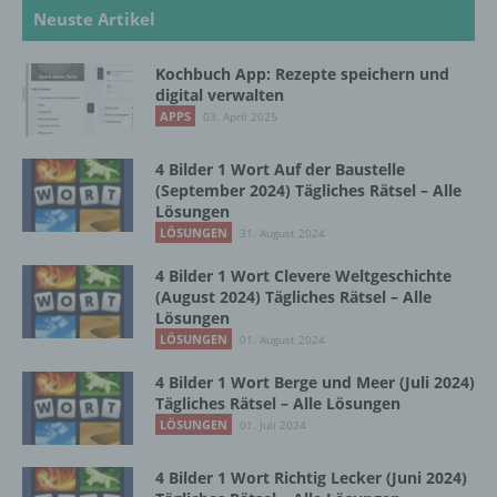
Neuste Artikel
b) betroffene Person
Kochbuch App: Rezepte speichern und
digital verwalten
Betroffene Person ist jede identifizierte oder
APPS
03. April 2025
identifizierbare natürliche Person, deren
personenbezogene Daten von dem für die
Verarbeitung Verantwortlichen verarbeitet
4 Bilder 1 Wort Auf der Baustelle
werden.
(September 2024) Tägliches Rätsel – Alle
Lösungen
LÖSUNGEN
31. August 2024
c) Verarbeitung
4 Bilder 1 Wort Clevere Weltgeschichte
(August 2024) Tägliches Rätsel – Alle
Verarbeitung ist jeder mit oder ohne Hilfe
Lösungen
automatisierter Verfahren ausgeführte
LÖSUNGEN
01. August 2024
Vorgang oder jede solche Vorgangsreihe im
4 Bilder 1 Wort Berge und Meer (Juli 2024)
Zusammenhang mit personenbezogenen
Tägliches Rätsel – Alle Lösungen
Daten wie das Erheben, das Erfassen, die
LÖSUNGEN
Organisation, das Ordnen, die Speicherung,
01. Juli 2024
die Anpassung oder Veränderung, das
Auslesen, das Abfragen, die Verwendung,
4 Bilder 1 Wort Richtig Lecker (Juni 2024)
die Offenlegung durch Übermittlung,