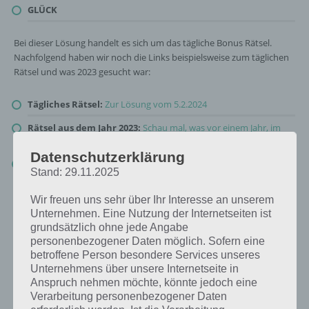
GLÜCK
Bei dieser Lösung handelt es sich um das tägliche Bonus Rätsel.
Nachfolgend haben wir noch die Links beispielsweise zum täglichen
Rätsel und was 2023 gesucht war:
Tägliches Rätsel:
Zur Lösung vom 5.2.2024
Rätsel aus dem Jahr 2023:
Schau mal, was vor einem Jahr, im
Februar 2023, als Lösung gesucht war
Datenschutzerklärung
Zur Übersicht
:
4 Bilder 1 Wort Lösungen zu Glückliches Leben
Stand: 29.11.2025
im Februar 2024
!
Wir freuen uns sehr über Ihr Interesse an unserem
Unternehmen. Eine Nutzung der Internetseiten ist
grundsätzlich ohne jede Angabe
personenbezogener Daten möglich. Sofern eine
betroffene Person besondere Services unseres
Unternehmens über unsere Internetseite in
Anspruch nehmen möchte, könnte jedoch eine
Verarbeitung personenbezogener Daten