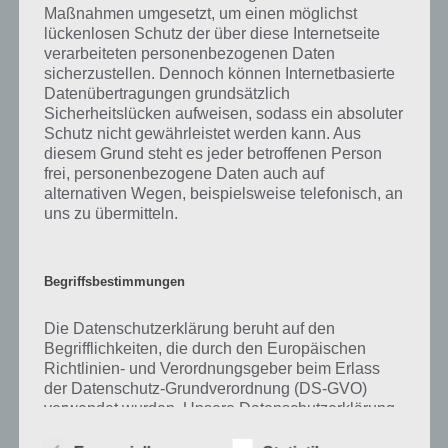
Maßnahmen umgesetzt, um einen möglichst
kurze Begriffserklärung!
lückenlosen Schutz der über diese Internetseite
verarbeiteten personenbezogenen Daten
sicherzustellen. Dennoch können Internetbasierte
Zu Glück haben wir zunächst keine weiteren Informationen parat!
Datenübertragungen grundsätzlich
Sicherheitslücken aufweisen, sodass ein absoluter
Schutz nicht gewährleistet werden kann. Aus
diesem Grund steht es jeder betroffenen Person
Auf WhatsApp teilen
Teilen auf Facebook
frei, personenbezogene Daten auch auf
alternativen Wegen, beispielsweise telefonisch, an
Tweet auf Twitter
uns zu übermitteln.
Begriffsbestimmungen
Mehr Artikel hier auf Touchportal
Die Datenschutzerklärung beruht auf den
Begrifflichkeiten, die durch den Europäischen
Richtlinien- und Verordnungsgeber beim Erlass
der Datenschutz-Grundverordnung (DS-GVO)
verwendet wurden. Unsere Datenschutzerklärung
soll sowohl für die Öffentlichkeit als auch für