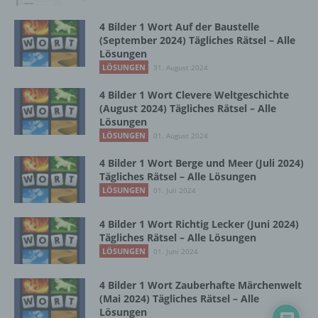
Zusammenhang mit personenbezogenen
Daten wie das Erheben, das Erfassen, die
4 Bilder 1 Wort Auf der Baustelle
Organisation, das Ordnen, die Speicherung,
(September 2024) Tägliches Rätsel – Alle
die Anpassung oder Veränderung, das
Lösungen
Auslesen, das Abfragen, die Verwendung,
LÖSUNGEN
31. August 2024
die Offenlegung durch Übermittlung,
Verbreitung oder eine andere Form der
4 Bilder 1 Wort Clevere Weltgeschichte
(August 2024) Tägliches Rätsel – Alle
Bereitstellung, den Abgleich oder die
Lösungen
Verknüpfung, die Einschränkung, das
LÖSUNGEN
Löschen oder die Vernichtung.
01. August 2024
4 Bilder 1 Wort Berge und Meer (Juli 2024)
Tägliches Rätsel – Alle Lösungen
d) Einschränkung der Verarbeitung
LÖSUNGEN
01. Juli 2024
Einschränkung der Verarbeitung ist die
4 Bilder 1 Wort Richtig Lecker (Juni 2024)
Markierung gespeicherter
Tägliches Rätsel – Alle Lösungen
personenbezogener Daten mit dem Ziel, ihre
LÖSUNGEN
01. Juni 2024
künftige Verarbeitung einzuschränken.
4 Bilder 1 Wort Zauberhafte Märchenwelt
(Mai 2024) Tägliches Rätsel – Alle
e) Profiling
Lösungen