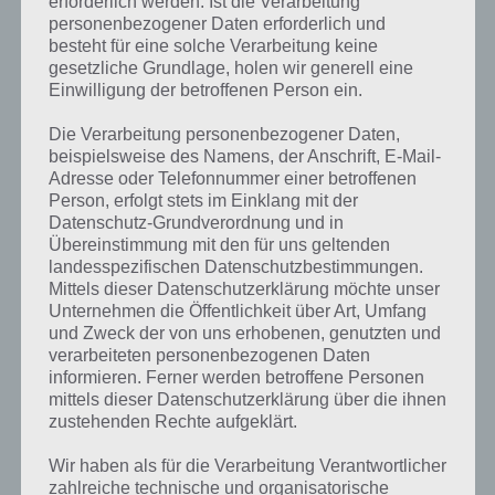
erforderlich werden. Ist die Verarbeitung
personenbezogener Daten erforderlich und
besteht für eine solche Verarbeitung keine
gesetzliche Grundlage, holen wir generell eine
Einwilligung der betroffenen Person ein.
Die Verarbeitung personenbezogener Daten,
beispielsweise des Namens, der Anschrift, E-Mail-
Adresse oder Telefonnummer einer betroffenen
Person, erfolgt stets im Einklang mit der
Datenschutz-Grundverordnung und in
Übereinstimmung mit den für uns geltenden
landesspezifischen Datenschutzbestimmungen.
Mittels dieser Datenschutzerklärung möchte unser
Unternehmen die Öffentlichkeit über Art, Umfang
und Zweck der von uns erhobenen, genutzten und
verarbeiteten personenbezogenen Daten
Kurze Begriffserklärung zur Lösung Glück
informieren. Ferner werden betroffene Personen
mittels dieser Datenschutzerklärung über die ihnen
zustehenden Rechte aufgeklärt.
Glück ist die Lösung für das tägliche Bonus Rätsel am 5.2.2024 in 4
Bilder 1 Wort, doch welche Bedeutung hat dieses eigentlich und was
Wir haben als für die Verarbeitung Verantwortlicher
gibt es dazu zu wissen? Passt das Wort auch zu Glückliches Leben?
zahlreiche technische und organisatorische
Zu bestimmten Lösungen präsentieren wir daher auch immer eine