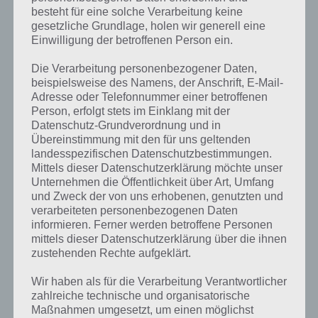
besteht für eine solche Verarbeitung keine
gesetzliche Grundlage, holen wir generell eine
Einwilligung der betroffenen Person ein.
Die Verarbeitung personenbezogener Daten,
beispielsweise des Namens, der Anschrift, E-Mail-
Adresse oder Telefonnummer einer betroffenen
Person, erfolgt stets im Einklang mit der
Datenschutz-Grundverordnung und in
Übereinstimmung mit den für uns geltenden
landesspezifischen Datenschutzbestimmungen.
Mittels dieser Datenschutzerklärung möchte unser
Unternehmen die Öffentlichkeit über Art, Umfang
Kurze Begriffserklärung zur Lösung Rad
und Zweck der von uns erhobenen, genutzten und
verarbeiteten personenbezogenen Daten
Rad ist die Lösung für das tägliche Rätsel am 5.11.2022 in 4 Bilder 1
informieren. Ferner werden betroffene Personen
Wort, doch welche Bedeutung hat dieses eigentlich und was gibt es
mittels dieser Datenschutzerklärung über die ihnen
dazu zu wissen? Passt das Wort auch zu Heureka, also handelt es
zustehenden Rechte aufgeklärt.
sich hierbei um eine interessante Erfindung? Zu bestimmten
Wir haben als für die Verarbeitung Verantwortlicher
Lösungen präsentieren wir daher auch immer eine kurze
zahlreiche technische und organisatorische
Begriffserklärung!
Maßnahmen umgesetzt, um einen möglichst