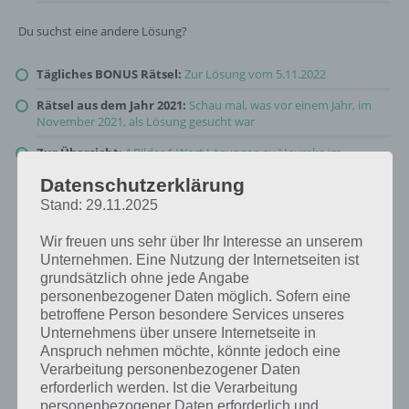
Du suchst eine andere Lösung?
Tägliches BONUS Rätsel:
Zur Lösung vom 5.11.2022
Rätsel aus dem Jahr 2021:
Schau mal, was vor einem Jahr, im
November 2021, als Lösung gesucht war
Zur Übersicht
:
4 Bilder 1 Wort Lösungen zu Heureka im
November 2022
!
Datenschutzerklärung
Stand: 29.11.2025
Wir freuen uns sehr über Ihr Interesse an unserem
Unternehmen. Eine Nutzung der Internetseiten ist
grundsätzlich ohne jede Angabe
personenbezogener Daten möglich. Sofern eine
betroffene Person besondere Services unseres
Unternehmens über unsere Internetseite in
Anspruch nehmen möchte, könnte jedoch eine
Verarbeitung personenbezogener Daten
erforderlich werden. Ist die Verarbeitung
personenbezogener Daten erforderlich und