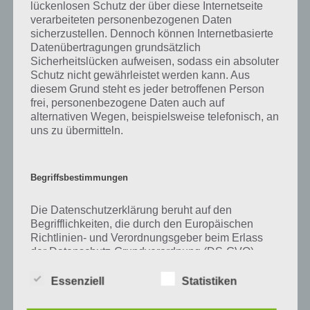
lückenlosen Schutz der über diese Internetseite
Zu Rad haben wir zunächst keine weiteren Informationen parat!
verarbeiteten personenbezogenen Daten
sicherzustellen. Dennoch können Internetbasierte
Datenübertragungen grundsätzlich
Sicherheitslücken aufweisen, sodass ein absoluter
Schutz nicht gewährleistet werden kann. Aus
Auf WhatsApp teilen
Teilen auf Facebook
diesem Grund steht es jeder betroffenen Person
frei, personenbezogene Daten auch auf
Tweet auf Twitter
alternativen Wegen, beispielsweise telefonisch, an
uns zu übermitteln.
Mehr Artikel hier auf Touchportal
Begriffsbestimmungen
Die Datenschutzerklärung beruht auf den
Begrifflichkeiten, die durch den Europäischen
Richtlinien- und Verordnungsgeber beim Erlass
der Datenschutz-Grundverordnung (DS-GVO)
verwendet wurden. Unsere Datenschutzerklärung
soll sowohl für die Öffentlichkeit als auch für
Essenziell
Statistiken
unsere Kunden und Geschäftspartner einfach
lesbar und verständlich sein. Um dies zu