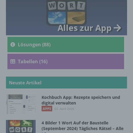
genetischen, psychischen, wirtschaftlichen,
kulturellen oder sozialen Identität dieser
natürlichen Person sind, identifiziert werden
kann.
Alles zur App
b) betroffene Person
Lösungen (88)
Betroffene Person ist jede identifizierte oder
identifizierbare natürliche Person, deren
Tabellen (16)
personenbezogene Daten von dem für die
Verarbeitung Verantwortlichen verarbeitet
werden.
Neuste Artikel
Kochbuch App: Rezepte speichern und
c) Verarbeitung
digital verwalten
APPS
03. April 2025
Verarbeitung ist jeder mit oder ohne Hilfe
automatisierter Verfahren ausgeführte
4 Bilder 1 Wort Auf der Baustelle
Vorgang oder jede solche Vorgangsreihe im
(September 2024) Tägliches Rätsel – Alle
Zusammenhang mit personenbezogenen