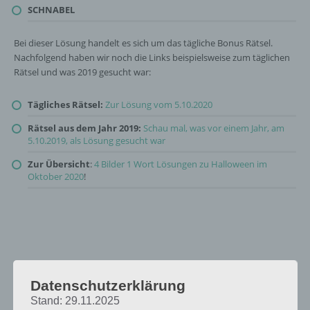
SCHNABEL
Bei dieser Lösung handelt es sich um das tägliche Bonus Rätsel.
Nachfolgend haben wir noch die Links beispielsweise zum täglichen
Rätsel und was 2019 gesucht war:
Tägliches Rätsel:
Zur Lösung vom 5.10.2020
Rätsel aus dem Jahr 2019:
Schau mal, was vor einem Jahr, am
5.10.2019, als Lösung gesucht war
Zur Übersicht
:
4 Bilder 1 Wort Lösungen zu Halloween im
Oktober 2020
!
Datenschutzerklärung
Stand: 29.11.2025