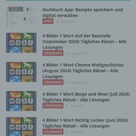
Kochbuch App: Rezepte speichern und
Einschränkung der Verarbeitung ist die
digital verwalten
Markierung gespeicherter
APPS
03. April 2025
personenbezogener Daten mit dem Ziel, ihre
künftige Verarbeitung einzuschränken.
4 Bilder 1 Wort Auf der Baustelle
(September 2024) Tägliches Rätsel – Alle
Lösungen
e) Profiling
LÖSUNGEN
31. August 2024
4 Bilder 1 Wort Clevere Weltgeschichte
Profiling ist jede Art der automatisierten
(August 2024) Tägliches Rätsel – Alle
Verarbeitung personenbezogener Daten, die
Lösungen
darin besteht, dass diese
LÖSUNGEN
01. August 2024
personenbezogenen Daten verwendet
werden, um bestimmte persönliche Aspekte,
4 Bilder 1 Wort Berge und Meer (Juli 2024)
die sich auf eine natürliche Person beziehen,
Tägliches Rätsel – Alle Lösungen
zu bewerten, insbesondere, um Aspekte
LÖSUNGEN
01. Juli 2024
bezüglich Arbeitsleistung, wirtschaftlicher
Lage, Gesundheit, persönlicher Vorlieben,
4 Bilder 1 Wort Richtig Lecker (Juni 2024)
Interessen, Zuverlässigkeit, Verhalten,
Tägliches Rätsel – Alle Lösungen
Aufenthaltsort oder Ortswechsel dieser
LÖSUNGEN
01. Juni 2024
natürlichen Person zu analysieren oder