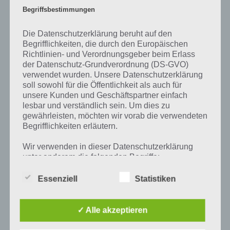
Schnabel.
Begriffsbestimmungen
Aber Vögel benutzen ihren Schnabel für mehr als nur zum Fressen.
Die Datenschutzerklärung beruht auf den
Viele Vögel verwenden es, um Nester zu bauen, indem sie Äste
Begrifflichkeiten, die durch den Europäischen
aufheben, sie zum Nest bringen und sie mit anderen Ästen
Richtlinien- und Verordnungsgeber beim Erlass
verheddern. Viele Vögel füttern ihre Jungen mit ihren Schnäbeln und
der Datenschutz-Grundverordnung (DS-GVO)
schieben die Nahrung, die sie mitgebracht haben, in ihre Kehle. Vögel
verwendet wurden. Unsere Datenschutzerklärung
verwenden ihren Schnabel auch als Waffe zur Selbstverteidigung.
soll sowohl für die Öffentlichkeit als auch für
unsere Kunden und Geschäftspartner einfach
lesbar und verständlich sein. Um dies zu
gewährleisten, möchten wir vorab die verwendeten
Begrifflichkeiten erläutern.
Auf WhatsApp teilen
Teilen auf Facebook
Wir verwenden in dieser Datenschutzerklärung
Tweet auf Twitter
unter anderem die folgenden Begriffe:
Essenziell
Statistiken
a) personenbezogene Daten
Mehr Artikel hier auf Touchportal
✓ Alle akzeptieren
Personenbezogene Daten sind alle
Informationen, die sich auf eine identifizierte