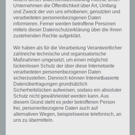
was gibt es dazu zu wissen? Passt das Wort auch zu Halloween? Zu
Unternehmen die Öffentlichkeit über Art, Umfang
bestimmten Lösungen präsentieren wir daher auch immer eine
und Zweck der von uns erhobenen, genutzten und
kurze Begriffserklärung!
verarbeiteten personenbezogenen Daten
informieren. Ferner werden betroffene Personen
Der Schnabel ist der Teil des Mauls eines Tieres, der hauptsächlich
mittels dieser Datenschutzerklärung über die ihnen
zum Schlucken von Nahrung verwendet wird. Alle Vögel, als auch
zustehenden Rechte aufgeklärt.
Tintenfische, haben einen Schnabel.
Wir haben als für die Verarbeitung Verantwortlicher
zahlreiche technische und organisatorische
In der Zoologie ist er der spitze Mund, der von den hornigen Kiefern
Maßnahmen umgesetzt, um einen möglichst
von Schildkröten, Vögeln, Schnabelwalen, Schnabeltieren und
lückenlosen Schutz der über diese Internetseite
Kopffüßern gebildet wird.
verarbeiteten personenbezogenen Daten
sicherzustellen. Dennoch können Internetbasierte
Vögel haben sehr unterschiedliche Schnabelformen, weil sie auf viele
Datenübertragungen grundsätzlich
unterschiedliche Weise an ihre Nahrung kommen. Vögel im
Sicherheitslücken aufweisen, sodass ein absoluter
Wattenmeer haben lange, dünne und leicht gebogene Schnäbel. . Sie
Schutz nicht gewährleistet werden kann. Aus
sind gut darin, im Schlamm nach Krabben und Würmern zu suchen.
diesem Grund steht es jeder betroffenen Person
Pelikane haben einen Beutel in ihrem Schnabel, mit dem sie Fische
frei, personenbezogene Daten auch auf
im Meer fangen. Ähnlich machen es die Leute mit Fischernetzen.
alternativen Wegen, beispielsweise telefonisch, an
Greifvögel haben sehr starke, scharfe Schnäbel, mit denen sie
uns zu übermitteln.
Fleischstücke von ihrer Beute abreißen können. Vögel, die sich
hauptsächlich von Getreide ernähren, haben einen kurzen kräftigen