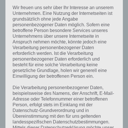
Wir freuen uns sehr über Ihr Interesse an unserem
Unternehmen. Eine Nutzung der Internetseiten ist
grundsätzlich ohne jede Angabe
personenbezogener Daten möglich. Sofern eine
betroffene Person besondere Services unseres
Unternehmens über unsere Internetseite in
Anspruch nehmen möchte, könnte jedoch eine
Verarbeitung personenbezogener Daten
erforderlich werden. Ist die Verarbeitung
personenbezogener Daten erforderlich und
besteht für eine solche Verarbeitung keine
gesetzliche Grundlage, holen wir generell eine
Einwilligung der betroffenen Person ein.
Die Verarbeitung personenbezogener Daten,
beispielsweise des Namens, der Anschrift, E-Mail-
Kurze Begriffserklärung zur Lösung
Adresse oder Telefonnummer einer betroffenen
Schnabel
Person, erfolgt stets im Einklang mit der
Datenschutz-Grundverordnung und in
Übereinstimmung mit den für uns geltenden
Schnabel ist die Lösung für das tägliche Bonus Rätsel am 5.10.2020 in
landesspezifischen Datenschutzbestimmungen.
4 Bilder 1 Wort, doch welche Bedeutung hat dieses eigentlich und
Mittels dieser Datenschutzerklärung möchte unser