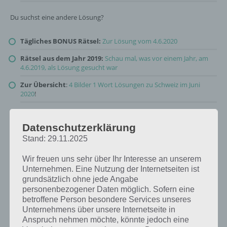
Du suchst eine andere Lösung?
Tägliches BONUS Rätsel:
Zur Lösung vom 4.6.2020
Rätsel aus dem Jahr 2019:
Schau mal, was vor einem Jahr, am
4.6.2019, als Lösung gesucht war
Zur Übersicht
:
4 Bilder 1 Wort Lösungen zu Schweiz im Juni
2020
!
Datenschutzerklärung
Stand: 29.11.2025
Wir freuen uns sehr über Ihr Interesse an unserem
Unternehmen. Eine Nutzung der Internetseiten ist
grundsätzlich ohne jede Angabe
personenbezogener Daten möglich. Sofern eine
betroffene Person besondere Services unseres
Unternehmens über unsere Internetseite in
Anspruch nehmen möchte, könnte jedoch eine