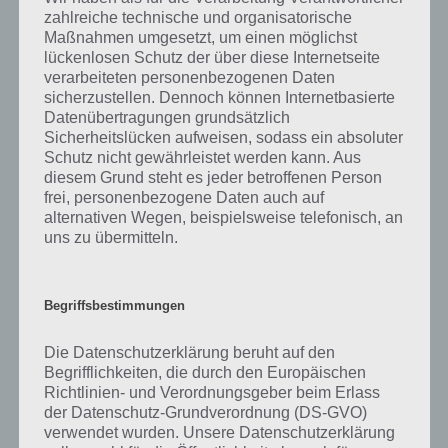
(Geh-)Stock den Bewegungsapparat des betroffenen Patienten beim
zahlreiche technische und organisatorische
Gehen. Die Modelle sind der in der Regel mit einem anatomischen
Maßnahmen umgesetzt, um einen möglichst
Griff ausgestattet, um unnötige Belastungsschmerzen während der
lückenlosen Schutz der über diese Internetseite
Bewegungsphase zu vermeiden.
verarbeiteten personenbezogenen Daten
sicherzustellen. Dennoch können Internetbasierte
Datenübertragungen grundsätzlich
Eine besonders lange Tradition bis weit ins Altertum zurück besitzen
Sicherheitslücken aufweisen, sodass ein absoluter
klassische Spazierstöcke. Der Stock wird dabei im Rhythmus zur
Schutz nicht gewährleistet werden kann. Aus
Gangart pendelähnlich hin und her geschwungen. Er dient darüber
diesem Grund steht es jeder betroffenen Person
hinaus als eine Art Zeige- und/oder Greifhilfe. Nach wie vor soll ein
frei, personenbezogene Daten auch auf
solcher Stock das Modebewusstsein des Trägers optisch
alternativen Wegen, beispielsweise telefonisch, an
unterstreichen und gleichzeitig Wohlstand signalisieren. Während in
uns zu übermitteln.
früheren Zeit war der Spazierstock fester Bestandteil einer jeden
Herrenausstattung. Mittlerweile weicht dieser Anspruch, wodurch
der Stock lediglich ein den Ruf eines außergewöhnlichen
Begriffsbestimmungen
Modeaccessoires genießt.
Die Datenschutzerklärung beruht auf den
Eine starke Verbreitung ist ebenfalls in der Kategorie der
Begrifflichkeiten, die durch den Europäischen
Wanderstöcke vorzufinden. Diese kommen beispielsweise beim
Richtlinien- und Verordnungsgeber beim Erlass
Wandern, beim Nordic Walking oder beim Bergsteigen zum Einsatz.
der Datenschutz-Grundverordnung (DS-GVO)
Die zur Herstellung verwendeten Materialien sowie das Design dieser
verwendet wurden. Unsere Datenschutzerklärung
Stöcke kennt kaum Grenzen. Im Mittelpunkt steht bei der