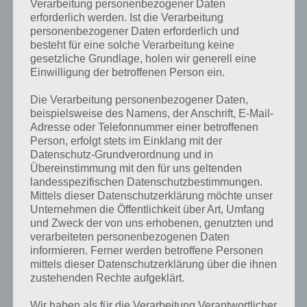
Verarbeitung personenbezogener Daten
erforderlich werden. Ist die Verarbeitung
personenbezogener Daten erforderlich und
besteht für eine solche Verarbeitung keine
gesetzliche Grundlage, holen wir generell eine
Einwilligung der betroffenen Person ein.
Die Verarbeitung personenbezogener Daten,
beispielsweise des Namens, der Anschrift, E-Mail-
Adresse oder Telefonnummer einer betroffenen
Person, erfolgt stets im Einklang mit der
Datenschutz-Grundverordnung und in
Übereinstimmung mit den für uns geltenden
Kurze Begriffserklärung zur Lösung Stock
landesspezifischen Datenschutzbestimmungen.
Mittels dieser Datenschutzerklärung möchte unser
Unternehmen die Öffentlichkeit über Art, Umfang
Stock ist die Lösung für das tägliche Rätsel am 4.6.2020 in 4 Bilder 1
und Zweck der von uns erhobenen, genutzten und
Wort, doch welche Bedeutung hat dieses eigentlich und was gibt es
verarbeiteten personenbezogenen Daten
dazu zu wissen? Passt das Wort auch zu Schweiz? Zu bestimmten
informieren. Ferner werden betroffene Personen
Lösungen präsentieren wir daher auch immer eine kurze
mittels dieser Datenschutzerklärung über die ihnen
Begriffserklärung!
zustehenden Rechte aufgeklärt.
Im Bereich der medizinischen Rehabilitation unterstützt ein
Wir haben als für die Verarbeitung Verantwortlicher