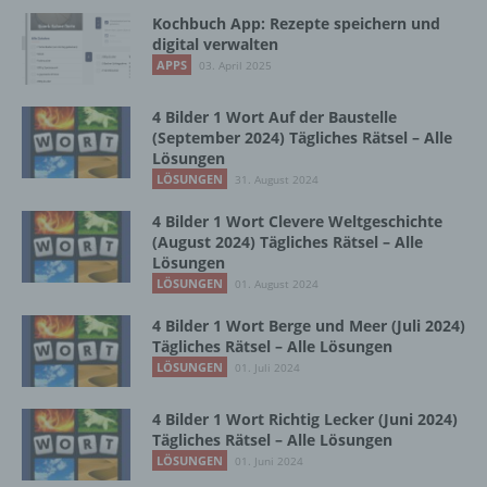
Vorgang oder jede solche Vorgangsreihe im
Kochbuch App: Rezepte speichern und
Zusammenhang mit personenbezogenen
digital verwalten
Daten wie das Erheben, das Erfassen, die
APPS
03. April 2025
Organisation, das Ordnen, die Speicherung,
die Anpassung oder Veränderung, das
4 Bilder 1 Wort Auf der Baustelle
Auslesen, das Abfragen, die Verwendung,
(September 2024) Tägliches Rätsel – Alle
die Offenlegung durch Übermittlung,
Lösungen
Verbreitung oder eine andere Form der
LÖSUNGEN
31. August 2024
Bereitstellung, den Abgleich oder die
Verknüpfung, die Einschränkung, das
4 Bilder 1 Wort Clevere Weltgeschichte
Löschen oder die Vernichtung.
(August 2024) Tägliches Rätsel – Alle
Lösungen
LÖSUNGEN
01. August 2024
d) Einschränkung der Verarbeitung
4 Bilder 1 Wort Berge und Meer (Juli 2024)
Tägliches Rätsel – Alle Lösungen
Einschränkung der Verarbeitung ist die
LÖSUNGEN
01. Juli 2024
Markierung gespeicherter
personenbezogener Daten mit dem Ziel, ihre
4 Bilder 1 Wort Richtig Lecker (Juni 2024)
künftige Verarbeitung einzuschränken.
Tägliches Rätsel – Alle Lösungen
LÖSUNGEN
01. Juni 2024