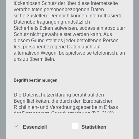
lückenlosen Schutz der über diese Internetseite
verarbeiteten personenbezogenen Daten
Zu Flugzeug haben wir zunächst keine weiteren Informationen parat!
sicherzustellen. Dennoch können Internetbasierte
Datenübertragungen grundsätzlich
Sicherheitslücken aufweisen, sodass ein absoluter
Schutz nicht gewährleistet werden kann. Aus
Auf WhatsApp teilen
Teilen auf Facebook
diesem Grund steht es jeder betroffenen Person
frei, personenbezogene Daten auch auf
Tweet auf Twitter
alternativen Wegen, beispielsweise telefonisch, an
uns zu übermitteln.
Mehr Artikel hier auf Touchportal
Begriffsbestimmungen
Die Datenschutzerklärung beruht auf den
Begrifflichkeiten, die durch den Europäischen
Richtlinien- und Verordnungsgeber beim Erlass
der Datenschutz-Grundverordnung (DS-GVO)
verwendet wurden. Unsere Datenschutzerklärung
soll sowohl für die Öffentlichkeit als auch für
Essenziell
Statistiken
unsere Kunden und Geschäftspartner einfach
lesbar und verständlich sein. Um dies zu