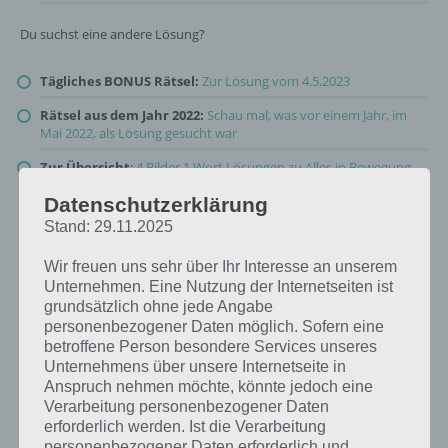
Du suchst eine andere Lösung?
Tägliches BONUS Rätsel:
Zur Lösung vom 4.5.2023
Rätsel aus dem Jahr 2022:
Schau mal, was vor einem Jahr, im
Mai 2022, als Lösung gesucht war
Zur Übersicht
:
4 Bilder 1 Wort Lösungen zu Alles in Bewegung
im Mai 2023
!
Datenschutzerklärung
Stand: 29.11.2025
Wir freuen uns sehr über Ihr Interesse an unserem
Unternehmen. Eine Nutzung der Internetseiten ist
grundsätzlich ohne jede Angabe
personenbezogener Daten möglich. Sofern eine
betroffene Person besondere Services unseres
Unternehmens über unsere Internetseite in
Anspruch nehmen möchte, könnte jedoch eine
Verarbeitung personenbezogener Daten
erforderlich werden. Ist die Verarbeitung
personenbezogener Daten erforderlich und