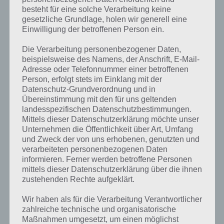
besteht für eine solche Verarbeitung keine
gesetzliche Grundlage, holen wir generell eine
Einwilligung der betroffenen Person ein.
Die Verarbeitung personenbezogener Daten,
beispielsweise des Namens, der Anschrift, E-Mail-
Adresse oder Telefonnummer einer betroffenen
Person, erfolgt stets im Einklang mit der
Datenschutz-Grundverordnung und in
Übereinstimmung mit den für uns geltenden
landesspezifischen Datenschutzbestimmungen.
Mittels dieser Datenschutzerklärung möchte unser
Unternehmen die Öffentlichkeit über Art, Umfang
Kurze Begriffserklärung zur Lösung
und Zweck der von uns erhobenen, genutzten und
Flugzeug
verarbeiteten personenbezogenen Daten
informieren. Ferner werden betroffene Personen
mittels dieser Datenschutzerklärung über die ihnen
Flugzeug ist die Lösung für das tägliche Rätsel am 4.5.2023 in 4 Bilder
zustehenden Rechte aufgeklärt.
1 Wort, doch welche Bedeutung hat dieses eigentlich und was gibt es
dazu zu wissen? Passt das Wort auch zu Alles in Bewegung? Zu
Wir haben als für die Verarbeitung Verantwortlicher
bestimmten Lösungen präsentieren wir daher auch immer eine
zahlreiche technische und organisatorische
kurze Begriffserklärung!
Maßnahmen umgesetzt, um einen möglichst