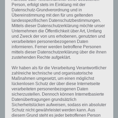
Person, erfolgt stets im Einklang mit der
Datenschutz-Grundverordnung und in
Übereinstimmung mit den für uns geltenden
landesspezifischen Datenschutzbestimmungen.
Mittels dieser Datenschutzerklärung möchte unser
Unternehmen die Öffentlichkeit über Art, Umfang
und Zweck der von uns erhobenen, genutzten und
verarbeiteten personenbezogenen Daten
informieren. Ferner werden betroffene Personen
mittels dieser Datenschutzerklärung über die ihnen
zustehenden Rechte aufgeklärt.
Kurze Begriffserklärung zur Lösung Fuss
Wir haben als für die Verarbeitung Verantwortlicher
zahlreiche technische und organisatorische
Fuss ist die Lösung für das tägliche Rätsel am 4.3.2020 in 4 Bilder 1
Maßnahmen umgesetzt, um einen möglichst
Wort, doch welche Bedeutung hat dieses eigentlich und was gibt es
lückenlosen Schutz der über diese Internetseite
verarbeiteten personenbezogenen Daten
dazu zu wissen? Passt das Wort auch zu Irland? Zu bestimmten
sicherzustellen. Dennoch können Internetbasierte
Lösungen präsentieren wir daher auch immer eine kurze
Datenübertragungen grundsätzlich
Begriffserklärung!
Sicherheitslücken aufweisen, sodass ein absoluter
Schutz nicht gewährleistet werden kann. Aus
Zu Fuss haben wir zunächst keine weiteren Informationen parat!
diesem Grund steht es jeder betroffenen Person