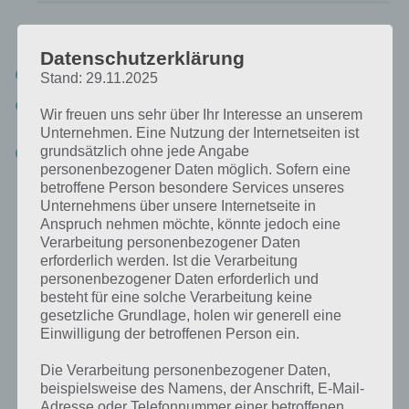
Du suchst eine andere Lösung?
Datenschutzerklärung
Tägliches BONUS Rätsel:
Zur Lösung vom 4.3.2020
Stand: 29.11.2025
Rätsel aus dem Jahr 2019:
Schau mal, was vor einem Jahr, am
Wir freuen uns sehr über Ihr Interesse an unserem
4.3.2019, als Lösung gesucht war
Unternehmen. Eine Nutzung der Internetseiten ist
grundsätzlich ohne jede Angabe
Zur Übersicht
:
4 Bilder 1 Wort Lösungen zu Irland im März 2020
!
personenbezogener Daten möglich. Sofern eine
betroffene Person besondere Services unseres
Unternehmens über unsere Internetseite in
Anspruch nehmen möchte, könnte jedoch eine
Verarbeitung personenbezogener Daten
erforderlich werden. Ist die Verarbeitung
personenbezogener Daten erforderlich und
besteht für eine solche Verarbeitung keine
gesetzliche Grundlage, holen wir generell eine
Einwilligung der betroffenen Person ein.
Die Verarbeitung personenbezogener Daten,
beispielsweise des Namens, der Anschrift, E-Mail-
Adresse oder Telefonnummer einer betroffenen