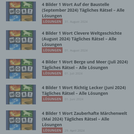
4 Bilder 1 Wort Auf der Baustelle
(September 2024) Tägliches Rätsel – Alle
Betroffene Person ist jede identifizierte oder
Lösungen
identifizierbare natürliche Person, deren
LÖSUNGEN
31. August 2024
personenbezogene Daten von dem für die
Verarbeitung Verantwortlichen verarbeitet
4 Bilder 1 Wort Clevere Weltgeschichte
werden.
(August 2024) Tägliches Rätsel – Alle
Lösungen
LÖSUNGEN
01. August 2024
c) Verarbeitung
4 Bilder 1 Wort Berge und Meer (Juli 2024)
Tägliches Rätsel – Alle Lösungen
Verarbeitung ist jeder mit oder ohne Hilfe
LÖSUNGEN
01. Juli 2024
automatisierter Verfahren ausgeführte
Vorgang oder jede solche Vorgangsreihe im
4 Bilder 1 Wort Richtig Lecker (Juni 2024)
Zusammenhang mit personenbezogenen
Tägliches Rätsel – Alle Lösungen
Daten wie das Erheben, das Erfassen, die
LÖSUNGEN
01. Juni 2024
Organisation, das Ordnen, die Speicherung,
die Anpassung oder Veränderung, das
Auslesen, das Abfragen, die Verwendung,
4 Bilder 1 Wort Zauberhafte Märchenwelt
die Offenlegung durch Übermittlung,
(Mai 2024) Tägliches Rätsel – Alle
Lösungen
Verbreitung oder eine andere Form der
Bereitstellung, den Abgleich oder die
LÖSUNGEN
29. April 2024