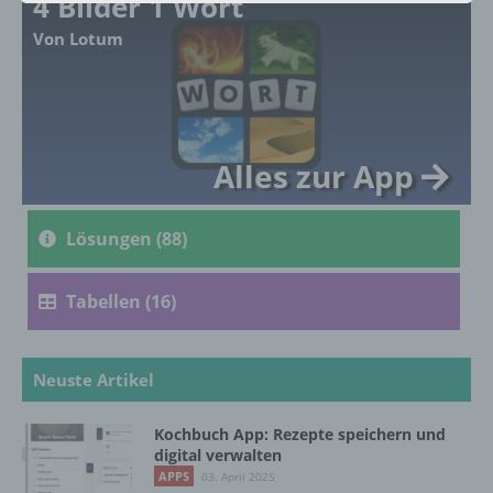
4 Bilder 1 Wort
Von Lotum
a) personenbezogene Daten
Personenbezogene Daten sind alle
Informationen, die sich auf eine identifizierte
oder identifizierbare natürliche Person (im
Folgenden „betroffene Person") beziehen.
Alles zur App
Als identifizierbar wird eine natürliche
Person angesehen, die direkt oder indirekt,
insbesondere mittels Zuordnung zu einer
Lösungen (88)
Kennung wie einem Namen, zu einer
Kennnummer, zu Standortdaten, zu einer
Online-Kennung oder zu einem oder
Tabellen (16)
mehreren besonderen Merkmalen, die
Ausdruck der physischen, physiologischen,
genetischen, psychischen, wirtschaftlichen,
kulturellen oder sozialen Identität dieser
Neuste Artikel
natürlichen Person sind, identifiziert werden
kann.
Kochbuch App: Rezepte speichern und
digital verwalten
APPS
03. April 2025
b) betroffene Person