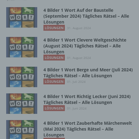
4 Bilder 1 Wort Auf der Baustelle
Betroffene Person ist jede identifizierte oder
(September 2024) Tägliches Rätsel – Alle
identifizierbare natürliche Person, deren
Lösungen
personenbezogene Daten von dem für die
LÖSUNGEN
31. August 2024
Verarbeitung Verantwortlichen verarbeitet
werden.
4 Bilder 1 Wort Clevere Weltgeschichte
(August 2024) Tägliches Rätsel – Alle
Lösungen
LÖSUNGEN
01. August 2024
c) Verarbeitung
4 Bilder 1 Wort Berge und Meer (Juli 2024)
Verarbeitung ist jeder mit oder ohne Hilfe
Tägliches Rätsel – Alle Lösungen
automatisierter Verfahren ausgeführte
LÖSUNGEN
01. Juli 2024
Vorgang oder jede solche Vorgangsreihe im
Zusammenhang mit personenbezogenen
4 Bilder 1 Wort Richtig Lecker (Juni 2024)
Daten wie das Erheben, das Erfassen, die
Tägliches Rätsel – Alle Lösungen
Organisation, das Ordnen, die Speicherung,
LÖSUNGEN
01. Juni 2024
die Anpassung oder Veränderung, das
Auslesen, das Abfragen, die Verwendung,
4 Bilder 1 Wort Zauberhafte Märchenwelt
die Offenlegung durch Übermittlung,
(Mai 2024) Tägliches Rätsel – Alle
Verbreitung oder eine andere Form der
Lösungen
Bereitstellung, den Abgleich oder die