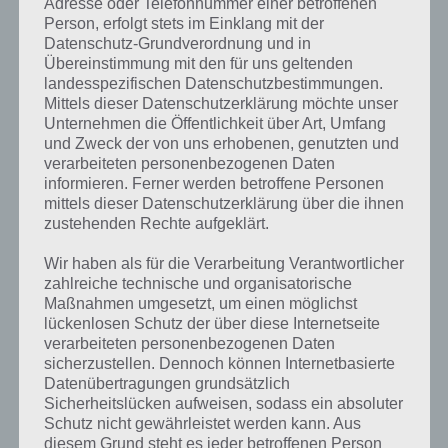
Adresse oder Telefonnummer einer betroffenen
Person, erfolgt stets im Einklang mit der
Datenschutz-Grundverordnung und in
Übereinstimmung mit den für uns geltenden
landesspezifischen Datenschutzbestimmungen.
Mittels dieser Datenschutzerklärung möchte unser
Unternehmen die Öffentlichkeit über Art, Umfang
und Zweck der von uns erhobenen, genutzten und
verarbeiteten personenbezogenen Daten
informieren. Ferner werden betroffene Personen
mittels dieser Datenschutzerklärung über die ihnen
zustehenden Rechte aufgeklärt.
Wir haben als für die Verarbeitung Verantwortlicher
Kurze Begriffserklärung zur Lösung Tag
zahlreiche technische und organisatorische
Maßnahmen umgesetzt, um einen möglichst
Tag ist die Lösung für das tägliche Rätsel am 4.10.2019 in 4 Bilder 1
lückenlosen Schutz der über diese Internetseite
Wort, doch welche Bedeutung hat dieses eigentlich und was gibt es
verarbeiteten personenbezogenen Daten
dazu zu wissen? Passt das Wort auch zu Halloween? Zu bestimmten
sicherzustellen. Dennoch können Internetbasierte
Lösungen präsentieren wir daher auch immer eine kurze
Datenübertragungen grundsätzlich
Begriffserklärung!
Sicherheitslücken aufweisen, sodass ein absoluter
Schutz nicht gewährleistet werden kann. Aus
diesem Grund steht es jeder betroffenen Person