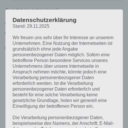
Du suchst eine andere Lösung?
Datenschutzerklärung
Tägliches BONUS Rätsel:
Zur Lösung vom 4.10.2019
Stand: 29.11.2025
Rätsel aus dem Jahr 2018:
Schau mal, was vor einem Jahr, am
Wir freuen uns sehr über Ihr Interesse an unserem
4.10.2018, als Lösung gesucht war
Unternehmen. Eine Nutzung der Internetseiten ist
Zur Übersicht
:
4 Bilder 1 Wort Lösungen zu Halloween im
grundsätzlich ohne jede Angabe
Oktober 2019
!
personenbezogener Daten möglich. Sofern eine
betroffene Person besondere Services unseres
Unternehmens über unsere Internetseite in
Anspruch nehmen möchte, könnte jedoch eine
Verarbeitung personenbezogener Daten
erforderlich werden. Ist die Verarbeitung
personenbezogener Daten erforderlich und
besteht für eine solche Verarbeitung keine
gesetzliche Grundlage, holen wir generell eine
Einwilligung der betroffenen Person ein.
Die Verarbeitung personenbezogener Daten,
beispielsweise des Namens, der Anschrift, E-Mail-